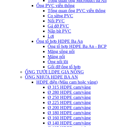
Tổng quan ống Microduct ba An
Ống PVC viễn thông
Tổng quan ống PVC viễn thông
Co sừng PVC
Nối PVC
Gá đỡ PVC
Nắp bít PVC
Lơi
Ống tổ hợp HDPE Ba An
Ống tổ hợp HDPE Ba An - BCP
Măng sông nối
Máng nối
Ống nối lõi
Gối đỡ ống tổ hợp
ỐNG TƯỚI LDPE GIA NÔNG
ỐNG NHỰA HDPE BA AN
HDPE điện (Màu cam hoặc vàng)
Ø 315 HDPE cam/vàng
Ø 280 HDPE cam/vàng
Ø 250 HDPE cam/vàng
Ø 225 HDPE cam/vàng
Ø 200 HDPE cam/vàng
Ø 180 HDPE cam/vàng
Ø 160 HDPE cam/vàng
Ø 140 HDPE cam/vàng