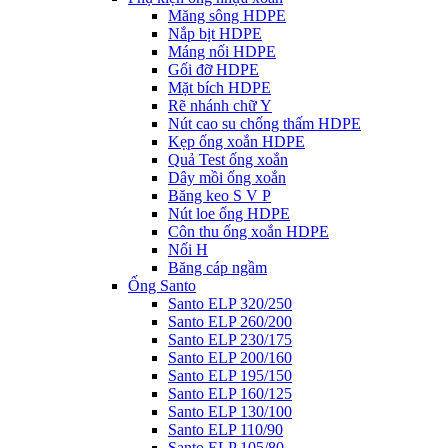
Măng sông HDPE
Nắp bịt HDPE
Máng nối HDPE
Gối đỡ HDPE
Mặt bích HDPE
Rẽ nhánh chữ Y
Nút cao su chống thấm HDPE
Kẹp ống xoắn HDPE
Quả Test ống xoắn
Dây mồi ống xoắn
Băng keo S V P
Nút loe ống HDPE
Côn thu ống xoắn HDPE
Nối H
Băng cáp ngầm
Ống Santo
Santo ELP 320/250
Santo ELP 260/200
Santo ELP 230/175
Santo ELP 200/160
Santo ELP 195/150
Santo ELP 160/125
Santo ELP 130/100
Santo ELP 110/90
Santo ELP 105/80