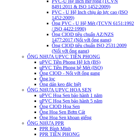
PVC-U Hệ Inch mở rộng (TCVN
8491:2011 & ISO 1452:2009)
PVC - U Hệ Inch chịu áp lực cao (ISO
1452:2009)
Ống PVC - U Hệ Mét (TCVN 6151:1992
/ ISO 4422:1990)
Ống CIOD tiêu chuẩn AZ/NZS
1477:2017 (Nối với ống gang)
Ống CIOD tiêu chuẩn ISO 2531:2009
(Nối với ống gang)
ỐNG NHỰA UPVC TIỀN PHONG
uPVC Tiền Phong Hệ Ich (BS)
uPVC Tiền Phong hệ Mét (ISO)
Ống CIOD - Nối với ống gang
Ống lọc
Ống dán keo đặc biệt
ỐNG NHỰA UPVC HOA SEN
uPVC Hoa Sen bảo hành 1 năm
uPVC Hoa Sen bảo hành 5 năm
Ống CIOD Hoa Sen
Ống Hoa Sen Bơm Cát
Ống Hoa Sen khoan giếng
ỐNG NHỰA PPR
PPR Bình Minh
PPR TIỀN PHONG