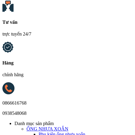
Tư vấn
trực tuyến 24/7
Hàng
chính hãng
0866616768
0938548068
Danh mục sản phẩm
ỐNG NHỰA XOẮN
Phụ kiện ống nhựa xoắn