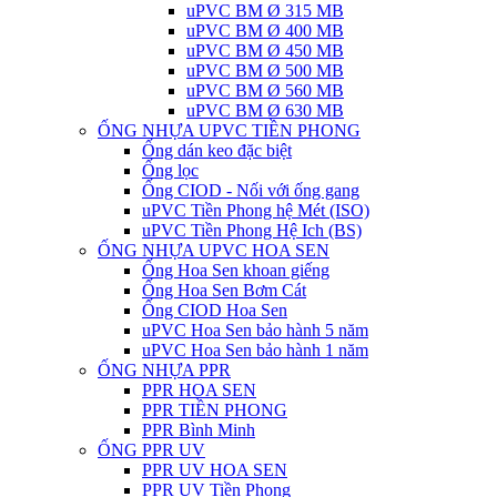
uPVC BM Ø 315 MB
uPVC BM Ø 400 MB
uPVC BM Ø 450 MB
uPVC BM Ø 500 MB
uPVC BM Ø 560 MB
uPVC BM Ø 630 MB
ỐNG NHỰA UPVC TIỀN PHONG
Ống dán keo đặc biệt
Ống lọc
Ống CIOD - Nối với ống gang
uPVC Tiền Phong hệ Mét (ISO)
uPVC Tiền Phong Hệ Ich (BS)
ỐNG NHỰA UPVC HOA SEN
Ống Hoa Sen khoan giếng
Ống Hoa Sen Bơm Cát
Ống CIOD Hoa Sen
uPVC Hoa Sen bảo hành 5 năm
uPVC Hoa Sen bảo hành 1 năm
ỐNG NHỰA PPR
PPR HOA SEN
PPR TIỀN PHONG
PPR Bình Minh
ỐNG PPR UV
PPR UV HOA SEN
PPR UV Tiền Phong