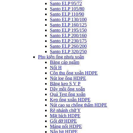
Santo ELP 95/72
Santo ELP 105/80
Santo ELP 110/90
Santo ELP 130/100
Santo ELP 160/125
Santo ELP 195/150
Santo ELP 200/160
Santo ELP 230/175
Santo ELP 260/200
Santo ELP 320/250
Phụ kiện ống nhựa xoắn
Băng cáp ngầm
Nối H
Côn thu ống xoắn HDPE
Nút loe ống HDPE
Băng keo S V P
Dây mồi ống xoắn
Quả Test ống xoắn
Kẹp ống xoắn HDPE
Nút cao su chống thấm HDPE
Rẽ nhánh chữ Y
Mặt bích HDPE
Gối đỡ HDPE
Máng nối HDPE
Nắp bịt HDPE