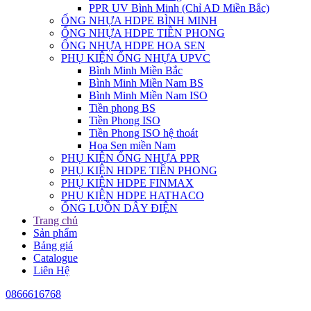
PPR UV Bình Minh (Chỉ AD Miền Bắc)
ỐNG NHỰA HDPE BÌNH MINH
ỐNG NHỰA HDPE TIỀN PHONG
ỐNG NHỰA HDPE HOA SEN
PHỤ KIỆN ỐNG NHỰA UPVC
Bình Minh Miền Bắc
Bình Minh Miền Nam BS
Bình Minh Miền Nam ISO
Tiền phong BS
Tiền Phong ISO
Tiền Phong ISO hệ thoát
Hoa Sen miền Nam
PHỤ KIỆN ỐNG NHỰA PPR
PHỤ KIỆN HDPE TIỀN PHONG
PHỤ KIỆN HDPE FINMAX
PHỤ KIỆN HDPE HATHACO
ỐNG LUỒN DÂY ĐIỆN
Trang chủ
Sản phẩm
Bảng giá
Catalogue
Liên Hệ
0866616768