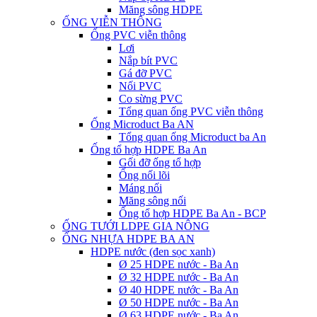
Măng sông HDPE
ỐNG VIỄN THÔNG
Ống PVC viễn thông
Lơi
Nắp bít PVC
Gá đỡ PVC
Nối PVC
Co sừng PVC
Tổng quan ống PVC viễn thông
Ống Microduct Ba AN
Tổng quan ống Microduct ba An
Ống tổ hợp HDPE Ba An
Gối đỡ ống tổ hợp
Ống nối lõi
Máng nối
Măng sông nối
Ống tổ hợp HDPE Ba An - BCP
ỐNG TƯỚI LDPE GIA NÔNG
ỐNG NHỰA HDPE BA AN
HDPE nước (đen sọc xanh)
Ø 25 HDPE nước - Ba An
Ø 32 HDPE nước - Ba An
Ø 40 HDPE nước - Ba An
Ø 50 HDPE nước - Ba An
Ø 63 HDPE nước - Ba An