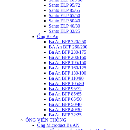
Santo ELP 95/72
Santo ELP 85/65
Santo ELP 65/50
Santo ELP 50/40
Santo ELP 40/30
Santo ELP 32/25
Ống Ba An
Ba An BFP 320/250
BA An BFP 260/200
Ba An BFP 230/175
Ba An BFP 200/160
Ba An BFP 195/150
Ba An BFP 160/125
Ba An BFP 130/100
Ba An BFP 110/90
Ba An BFP 105/80
Ba An BFP 95/72
Ba An BFP 85/65
Ba An BFP 65/50
Ba An BFP 50/40
Ba An BFP 40/30
Ba An BFP 32/25
ỐNG VIỄN THÔNG
Ống Microduct Ba AN