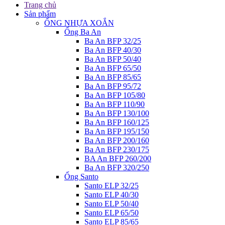
Trang chủ
Sản phẩm
ỐNG NHỰA XOẮN
Ống Ba An
Ba An BFP 32/25
Ba An BFP 40/30
Ba An BFP 50/40
Ba An BFP 65/50
Ba An BFP 85/65
Ba An BFP 95/72
Ba An BFP 105/80
Ba An BFP 110/90
Ba An BFP 130/100
Ba An BFP 160/125
Ba An BFP 195/150
Ba An BFP 200/160
Ba An BFP 230/175
BA An BFP 260/200
Ba An BFP 320/250
Ống Santo
Santo ELP 32/25
Santo ELP 40/30
Santo ELP 50/40
Santo ELP 65/50
Santo ELP 85/65