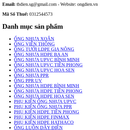
Email:
tbdien.sg@gmail.com - Website: ongdien.vn
Mã Số Thuế:
0312544573
Danh mục sản phẩm
ỐNG NHỰA XOẮN
ỐNG VIỄN THÔNG
ỐNG TƯỚI LDPE GIA NÔNG
ỐNG NHỰA HDPE BA AN
ỐNG NHỰA UPVC BÌNH MINH
ỐNG NHỰA UPVC TIỀN PHONG
ỐNG NHỰA UPVC HOA SEN
ỐNG NHỰA PPR
ỐNG PPR UV
ỐNG NHỰA HDPE BÌNH MINH
ỐNG NHỰA HDPE TIỀN PHONG
ỐNG NHỰA HDPE HOA SEN
PHỤ KIỆN ỐNG NHỰA UPVC
PHỤ KIỆN ỐNG NHỰA PPR
PHỤ KIỆN HDPE TIỀN PHONG
PHỤ KIỆN HDPE FINMAX
PHỤ KIỆN HDPE HATHACO
ỐNG LUỒN DÂY ĐIỆN