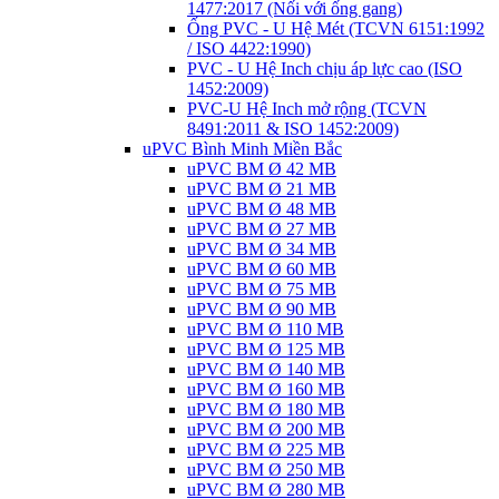
1477:2017 (Nối với ống gang)
Ống PVC - U Hệ Mét (TCVN 6151:1992
/ ISO 4422:1990)
PVC - U Hệ Inch chịu áp lực cao (ISO
1452:2009)
PVC-U Hệ Inch mở rộng (TCVN
8491:2011 & ISO 1452:2009)
uPVC Bình Minh Miền Bắc
uPVC BM Ø 42 MB
uPVC BM Ø 21 MB
uPVC BM Ø 48 MB
uPVC BM Ø 27 MB
uPVC BM Ø 34 MB
uPVC BM Ø 60 MB
uPVC BM Ø 75 MB
uPVC BM Ø 90 MB
uPVC BM Ø 110 MB
uPVC BM Ø 125 MB
uPVC BM Ø 140 MB
uPVC BM Ø 160 MB
uPVC BM Ø 180 MB
uPVC BM Ø 200 MB
uPVC BM Ø 225 MB
uPVC BM Ø 250 MB
uPVC BM Ø 280 MB