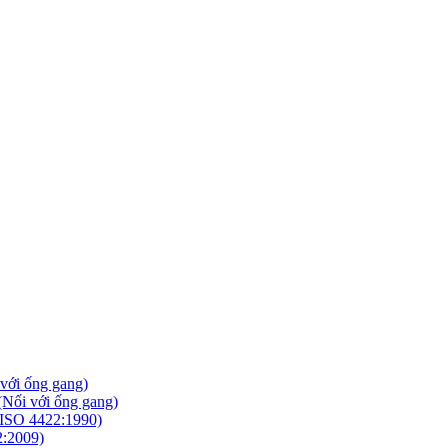
với ống gang)
Nối với ống gang)
ISO 4422:1990)
2:2009)