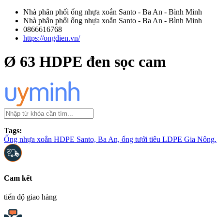
Nhà phân phối ống nhựa xoắn Santo - Ba An - Bình Minh
Nhà phân phối ống nhựa xoắn Santo - Ba An - Bình Minh
0866616768
https://ongdien.vn/
Ø 63 HDPE đen sọc cam
Tags:
Ống nhựa xoắn HDPE Santo, Ba An, ống tưới tiêu LDPE Gia Nông, 
Cam kết
tiến độ giao hàng