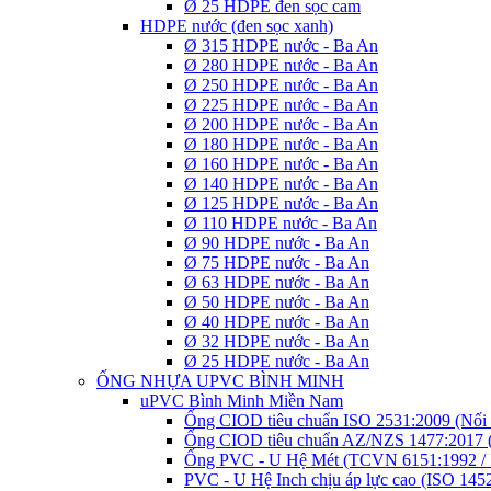
Ø 25 HDPE đen sọc cam
HDPE nước (đen sọc xanh)
Ø 315 HDPE nước - Ba An
Ø 280 HDPE nước - Ba An
Ø 250 HDPE nước - Ba An
Ø 225 HDPE nước - Ba An
Ø 200 HDPE nước - Ba An
Ø 180 HDPE nước - Ba An
Ø 160 HDPE nước - Ba An
Ø 140 HDPE nước - Ba An
Ø 125 HDPE nước - Ba An
Ø 110 HDPE nước - Ba An
Ø 90 HDPE nước - Ba An
Ø 75 HDPE nước - Ba An
Ø 63 HDPE nước - Ba An
Ø 50 HDPE nước - Ba An
Ø 40 HDPE nước - Ba An
Ø 32 HDPE nước - Ba An
Ø 25 HDPE nước - Ba An
ỐNG NHỰA UPVC BÌNH MINH
uPVC Bình Minh Miền Nam
Ống CIOD tiêu chuẩn ISO 2531:2009 (Nối 
Ống CIOD tiêu chuẩn AZ/NZS 1477:2017 (
Ống PVC - U Hệ Mét (TCVN 6151:1992 / 
PVC - U Hệ Inch chịu áp lực cao (ISO 145