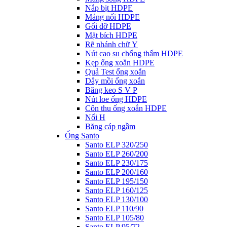
Nắp bịt HDPE
Máng nối HDPE
Gối đỡ HDPE
Mặt bích HDPE
Rẽ nhánh chữ Y
Nút cao su chống thấm HDPE
Kẹp ống xoắn HDPE
Quả Test ống xoắn
Dây mồi ống xoắn
Băng keo S V P
Nút loe ống HDPE
Côn thu ống xoắn HDPE
Nối H
Băng cáp ngầm
Ống Santo
Santo ELP 320/250
Santo ELP 260/200
Santo ELP 230/175
Santo ELP 200/160
Santo ELP 195/150
Santo ELP 160/125
Santo ELP 130/100
Santo ELP 110/90
Santo ELP 105/80
Santo ELP 95/72