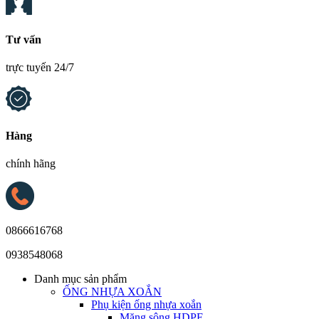
Tư vấn
trực tuyến 24/7
Hàng
chính hãng
0866616768
0938548068
Danh mục sản phẩm
ỐNG NHỰA XOẮN
Phụ kiện ống nhựa xoắn
Măng sông HDPE