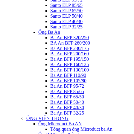
Santo ELP 85/65
Santo ELP 65/50
Santo ELP 50/40
Santo ELP 40/30
Santo ELP 32/25
Ống Ba An
Ba An BFP 320/250
BA An BFP 260/200
Ba An BFP 230/175
Ba An BFP 200/160
Ba An BFP 195/150
Ba An BFP 160/125
Ba An BFP 130/100
Ba An BFP 110/90
Ba An BFP 105/80
Ba An BFP 95/72
Ba An BFP 85/65
Ba An BFP 65/50
Ba An BFP 50/40
Ba An BFP 40/30
Ba An BFP 32/25
ỐNG VIỄN THÔNG
Ống Microduct Ba AN
Tổng quan ống Microduct ba An