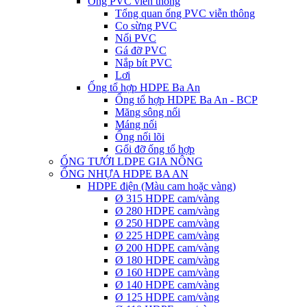
Ống PVC viễn thông
Tổng quan ống PVC viễn thông
Co sừng PVC
Nối PVC
Gá đỡ PVC
Nắp bít PVC
Lơi
Ống tổ hợp HDPE Ba An
Ống tổ hợp HDPE Ba An - BCP
Măng sông nối
Máng nối
Ống nối lõi
Gối đỡ ống tổ hợp
ỐNG TƯỚI LDPE GIA NÔNG
ỐNG NHỰA HDPE BA AN
HDPE điện (Màu cam hoặc vàng)
Ø 315 HDPE cam/vàng
Ø 280 HDPE cam/vàng
Ø 250 HDPE cam/vàng
Ø 225 HDPE cam/vàng
Ø 200 HDPE cam/vàng
Ø 180 HDPE cam/vàng
Ø 160 HDPE cam/vàng
Ø 140 HDPE cam/vàng
Ø 125 HDPE cam/vàng