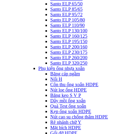
Santo ELP 65/50
Santo ELP 85/65
Santo ELP 95/72
Santo ELP 105/80
Santo ELP 110/90
Santo ELP 130/100
Santo ELP 160/125
Santo ELP 195/150
Santo ELP 200/160
Santo ELP 230/175
Santo ELP 260/200
Santo ELP 320/250
Phụ kiện ống nhựa xoắn
Băng cáp ngầm
Nối H
Côn thu ống xoắn HDPE
Nút loe ống HDPE
Băng keo S V P
Dây mồi ống xoắn
Quả Test ống xoắn
Kẹp ống xoắn HDPE
Nút cao su chống thấm HDPE
Rẽ nhánh chữ Y
Mặt bích HDPE
Gối đỡ HDPE