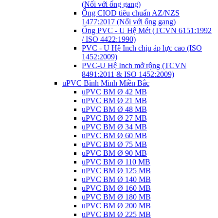
(Nối với ống gang)
Ống CIOD tiêu chuẩn AZ/NZS
1477:2017 (Nối với ống gang)
Ống PVC - U Hệ Mét (TCVN 6151:1992
/ ISO 4422:1990)
PVC - U Hệ Inch chịu áp lực cao (ISO
1452:2009)
PVC-U Hệ Inch mở rộng (TCVN
8491:2011 & ISO 1452:2009)
uPVC Bình Minh Miền Bắc
uPVC BM Ø 42 MB
uPVC BM Ø 21 MB
uPVC BM Ø 48 MB
uPVC BM Ø 27 MB
uPVC BM Ø 34 MB
uPVC BM Ø 60 MB
uPVC BM Ø 75 MB
uPVC BM Ø 90 MB
uPVC BM Ø 110 MB
uPVC BM Ø 125 MB
uPVC BM Ø 140 MB
uPVC BM Ø 160 MB
uPVC BM Ø 180 MB
uPVC BM Ø 200 MB
uPVC BM Ø 225 MB