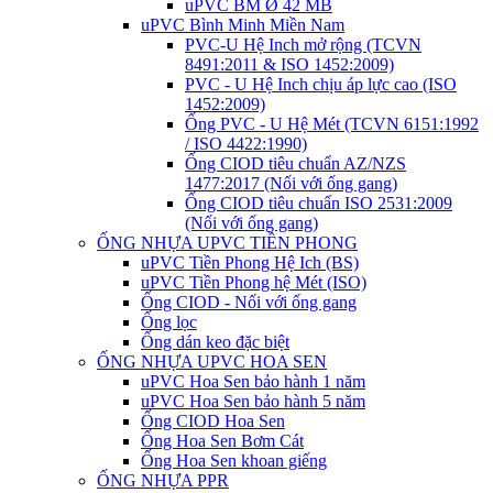
uPVC BM Ø 42 MB
uPVC Bình Minh Miền Nam
PVC-U Hệ Inch mở rộng (TCVN
8491:2011 & ISO 1452:2009)
PVC - U Hệ Inch chịu áp lực cao (ISO
1452:2009)
Ống PVC - U Hệ Mét (TCVN 6151:1992
/ ISO 4422:1990)
Ống CIOD tiêu chuẩn AZ/NZS
1477:2017 (Nối với ống gang)
Ống CIOD tiêu chuẩn ISO 2531:2009
(Nối với ống gang)
ỐNG NHỰA UPVC TIỀN PHONG
uPVC Tiền Phong Hệ Ich (BS)
uPVC Tiền Phong hệ Mét (ISO)
Ống CIOD - Nối với ống gang
Ống lọc
Ống dán keo đặc biệt
ỐNG NHỰA UPVC HOA SEN
uPVC Hoa Sen bảo hành 1 năm
uPVC Hoa Sen bảo hành 5 năm
Ống CIOD Hoa Sen
Ống Hoa Sen Bơm Cát
Ống Hoa Sen khoan giếng
ỐNG NHỰA PPR