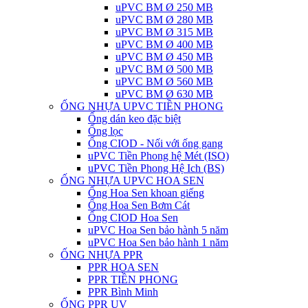
uPVC BM Ø 250 MB
uPVC BM Ø 280 MB
uPVC BM Ø 315 MB
uPVC BM Ø 400 MB
uPVC BM Ø 450 MB
uPVC BM Ø 500 MB
uPVC BM Ø 560 MB
uPVC BM Ø 630 MB
ỐNG NHỰA UPVC TIỀN PHONG
Ống dán keo đặc biệt
Ống lọc
Ống CIOD - Nối với ống gang
uPVC Tiền Phong hệ Mét (ISO)
uPVC Tiền Phong Hệ Ich (BS)
ỐNG NHỰA UPVC HOA SEN
Ống Hoa Sen khoan giếng
Ống Hoa Sen Bơm Cát
Ống CIOD Hoa Sen
uPVC Hoa Sen bảo hành 5 năm
uPVC Hoa Sen bảo hành 1 năm
ỐNG NHỰA PPR
PPR HOA SEN
PPR TIỀN PHONG
PPR Bình Minh
ỐNG PPR UV