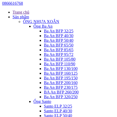
0866616768
Trang chủ
Sản phẩm
ỐNG NHỰA XOẮN
Ống Ba An
Ba An BFP 32/25
Ba An BFP 40/30
Ba An BFP 50/40
Ba An BFP 65/50
Ba An BFP 85/65
Ba An BFP 95/72
Ba An BFP 105/80
Ba An BFP 110/90
Ba An BFP 130/100
Ba An BFP 160/125
Ba An BFP 195/150
Ba An BFP 200/160
Ba An BFP 230/175
BA An BFP 260/200
Ba An BFP 320/250
Ống Santo
Santo ELP 32/25
Santo ELP 40/30
Santo ELP 50/40