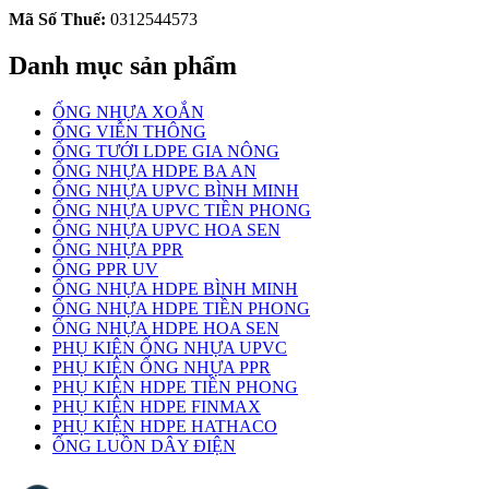
Mã Số Thuế:
0312544573
Danh mục sản phẩm
ỐNG NHỰA XOẮN
ỐNG VIỄN THÔNG
ỐNG TƯỚI LDPE GIA NÔNG
ỐNG NHỰA HDPE BA AN
ỐNG NHỰA UPVC BÌNH MINH
ỐNG NHỰA UPVC TIỀN PHONG
ỐNG NHỰA UPVC HOA SEN
ỐNG NHỰA PPR
ỐNG PPR UV
ỐNG NHỰA HDPE BÌNH MINH
ỐNG NHỰA HDPE TIỀN PHONG
ỐNG NHỰA HDPE HOA SEN
PHỤ KIỆN ỐNG NHỰA UPVC
PHỤ KIỆN ỐNG NHỰA PPR
PHỤ KIỆN HDPE TIỀN PHONG
PHỤ KIỆN HDPE FINMAX
PHỤ KIỆN HDPE HATHACO
ỐNG LUỒN DÂY ĐIỆN