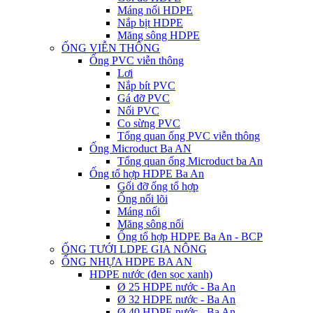
Máng nối HDPE
Nắp bịt HDPE
Măng sông HDPE
ỐNG VIỄN THÔNG
Ống PVC viễn thông
Lơi
Nắp bít PVC
Gá đỡ PVC
Nối PVC
Co sừng PVC
Tổng quan ống PVC viễn thông
Ống Microduct Ba AN
Tổng quan ống Microduct ba An
Ống tổ hợp HDPE Ba An
Gối đỡ ống tổ hợp
Ống nối lõi
Máng nối
Măng sông nối
Ống tổ hợp HDPE Ba An - BCP
ỐNG TƯỚI LDPE GIA NÔNG
ỐNG NHỰA HDPE BA AN
HDPE nước (đen sọc xanh)
Ø 25 HDPE nước - Ba An
Ø 32 HDPE nước - Ba An
Ø 40 HDPE nước - Ba An