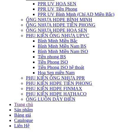
PPR UV HOA SEN
PPR UV Tiền Phong
PPR UV Bình Minh (Chỉ AD Miền Bắc)
ỐNG NHỰA HDPE BÌNH MINH
ỐNG NHỰA HDPE TIỀN PHONG
ỐNG NHỰA HDPE HOA SEN
PHỤ KIỆN ỐNG NHỰA UPVC
Bình Minh Miền Bắc
Bình Minh Miền Nam BS
Bình Minh Miền Nam ISO
Tiền phong BS
Tiền Phong ISO
Tiền Phong ISO hệ thoát
Hoa Sen miền Nam
PHỤ KIỆN ỐNG NHỰA PPR
PHỤ KIỆN HDPE TIỀN PHONG
PHỤ KIỆN HDPE FINMAX
PHỤ KIỆN HDPE HATHACO
ỐNG LUỒN DÂY ĐIỆN
Trang chủ
Sản phẩm
Bảng giá
Catalogue
Liên Hệ