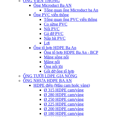
ỐNG VIỄN THÔNG
Ống Microduct Ba AN
Tổng quan ống Microduct ba An
Ống PVC viễn thông
Tổng quan ống PVC viễn thông
Co sừng PVC
Nối PVC
Gá đỡ PVC
Nắp bít PVC
Lơi
Ống tổ hợp HDPE Ba An
Ống tổ hợp HDPE Ba An - BCP
Măng sông nối
Máng nối
Ống nối lõi
Gối đỡ ống tổ hợp
ỐNG TƯỚI LDPE GIA NÔNG
ỐNG NHỰA HDPE BA AN
HDPE điện (Màu cam hoặc vàng)
Ø 315 HDPE cam/vàng
Ø 280 HDPE cam/vàng
Ø 250 HDPE cam/vàng
Ø 225 HDPE cam/vàng
Ø 200 HDPE cam/vàng
Ø 180 HDPE cam/vàng