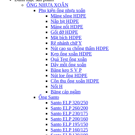
ỐNG NHỰA XOẮN
Phụ kiện ống nhựa xoắn
Măng sông HDPE
Nắp bịt HDPE
Máng nối HDPE
Gối đỡ HDPE
Mặt bích HDPE
Rẽ nhánh chữ Y
Nút cao su chống thấm HDPE
Kẹp ống xoắn HDPE
Quả Test ống xoắn
Dây mồi ống xoắn
Băng keo S V P
Nút loe ống HDPE
Côn thu ống xoắn HDPE
Nối H
Băng cáp ngầm
Ống Santo
Santo ELP 320/250
Santo ELP 260/200
Santo ELP 230/175
Santo ELP 200/160
Santo ELP 195/150
Santo ELP 160/125