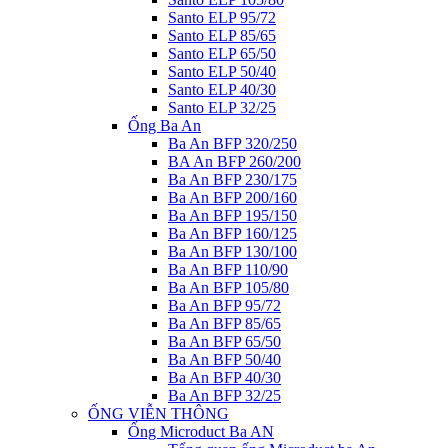
Santo ELP 95/72
Santo ELP 85/65
Santo ELP 65/50
Santo ELP 50/40
Santo ELP 40/30
Santo ELP 32/25
Ống Ba An
Ba An BFP 320/250
BA An BFP 260/200
Ba An BFP 230/175
Ba An BFP 200/160
Ba An BFP 195/150
Ba An BFP 160/125
Ba An BFP 130/100
Ba An BFP 110/90
Ba An BFP 105/80
Ba An BFP 95/72
Ba An BFP 85/65
Ba An BFP 65/50
Ba An BFP 50/40
Ba An BFP 40/30
Ba An BFP 32/25
ỐNG VIỄN THÔNG
Ống Microduct Ba AN