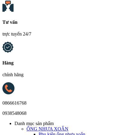
Tư vấn
trực tuyến 24/7
Hàng
chính hãng
0866616768
0938548068
Danh mục sản phẩm
ỐNG NHỰA XOẮN
Phụ kiện ống nhựa xoắn