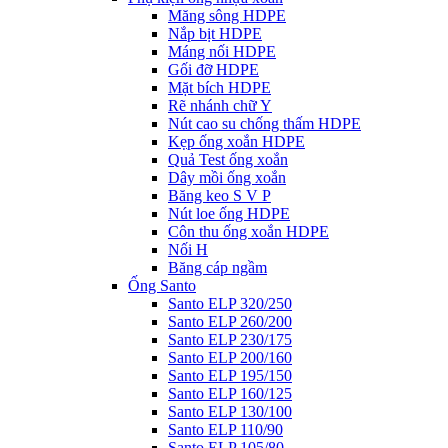
Măng sông HDPE
Nắp bịt HDPE
Máng nối HDPE
Gối đỡ HDPE
Mặt bích HDPE
Rẽ nhánh chữ Y
Nút cao su chống thấm HDPE
Kẹp ống xoắn HDPE
Quả Test ống xoắn
Dây mồi ống xoắn
Băng keo S V P
Nút loe ống HDPE
Côn thu ống xoắn HDPE
Nối H
Băng cáp ngầm
Ống Santo
Santo ELP 320/250
Santo ELP 260/200
Santo ELP 230/175
Santo ELP 200/160
Santo ELP 195/150
Santo ELP 160/125
Santo ELP 130/100
Santo ELP 110/90
Santo ELP 105/80