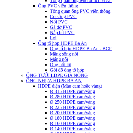
Tổng quan ống Microduct ba An
Ống PVC viễn thông
Tổng quan ống PVC viễn thông
Co sừng PVC
Nối PVC
Gá đỡ PVC
Nắp bít PVC
Lơi
Ống tổ hợp HDPE Ba An
Ống tổ hợp HDPE Ba An - BCP
Măng sông nối
Máng nối
Ống nối lõi
Gối đỡ ống tổ hợp
ỐNG TƯỚI LDPE GIA NÔNG
ỐNG NHỰA HDPE BA AN
HDPE điện (Màu cam hoặc vàng)
Ø 315 HDPE cam/vàng
Ø 280 HDPE cam/vàng
Ø 250 HDPE cam/vàng
Ø 225 HDPE cam/vàng
Ø 200 HDPE cam/vàng
Ø 180 HDPE cam/vàng
Ø 160 HDPE cam/vàng
Ø 140 HDPE cam/vàng