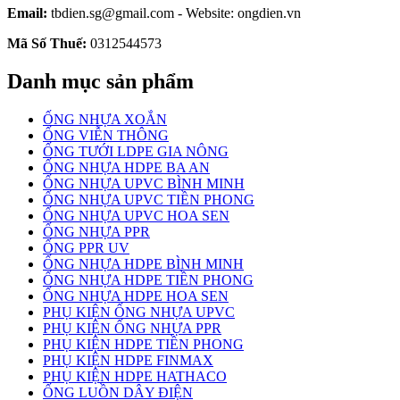
Email:
tbdien.sg@gmail.com - Website: ongdien.vn
Mã Số Thuế:
0312544573
Danh mục sản phẩm
ỐNG NHỰA XOẮN
ỐNG VIỄN THÔNG
ỐNG TƯỚI LDPE GIA NÔNG
ỐNG NHỰA HDPE BA AN
ỐNG NHỰA UPVC BÌNH MINH
ỐNG NHỰA UPVC TIỀN PHONG
ỐNG NHỰA UPVC HOA SEN
ỐNG NHỰA PPR
ỐNG PPR UV
ỐNG NHỰA HDPE BÌNH MINH
ỐNG NHỰA HDPE TIỀN PHONG
ỐNG NHỰA HDPE HOA SEN
PHỤ KIỆN ỐNG NHỰA UPVC
PHỤ KIỆN ỐNG NHỰA PPR
PHỤ KIỆN HDPE TIỀN PHONG
PHỤ KIỆN HDPE FINMAX
PHỤ KIỆN HDPE HATHACO
ỐNG LUỒN DÂY ĐIỆN