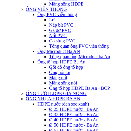
Măng sông HDPE
ỐNG VIỄN THÔNG
Ống PVC viễn thông
Lơi
Nắp bít PVC
Gá đỡ PVC
Nối PVC
Co sừng PVC
Tổng quan ống PVC viễn thông
Ống Microduct Ba AN
Tổng quan ống Microduct ba An
Ống tổ hợp HDPE Ba An
Gối đỡ ống tổ hợp
Ống nối lõi
Máng nối
Măng sông nối
Ống tổ hợp HDPE Ba An - BCP
ỐNG TƯỚI LDPE GIA NÔNG
ỐNG NHỰA HDPE BA AN
HDPE nước (đen sọc xanh)
Ø 25 HDPE nước - Ba An
Ø 32 HDPE nước - Ba An
Ø 40 HDPE nước - Ba An
Ø 50 HDPE nước - Ba An
Ø 63 HDPE nước - Ba An