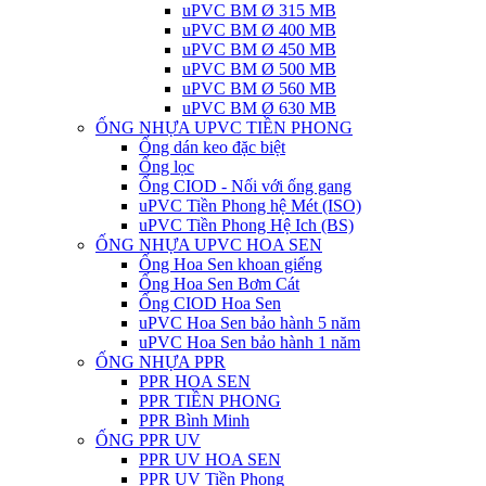
uPVC BM Ø 315 MB
uPVC BM Ø 400 MB
uPVC BM Ø 450 MB
uPVC BM Ø 500 MB
uPVC BM Ø 560 MB
uPVC BM Ø 630 MB
ỐNG NHỰA UPVC TIỀN PHONG
Ống dán keo đặc biệt
Ống lọc
Ống CIOD - Nối với ống gang
uPVC Tiền Phong hệ Mét (ISO)
uPVC Tiền Phong Hệ Ich (BS)
ỐNG NHỰA UPVC HOA SEN
Ống Hoa Sen khoan giếng
Ống Hoa Sen Bơm Cát
Ống CIOD Hoa Sen
uPVC Hoa Sen bảo hành 5 năm
uPVC Hoa Sen bảo hành 1 năm
ỐNG NHỰA PPR
PPR HOA SEN
PPR TIỀN PHONG
PPR Bình Minh
ỐNG PPR UV
PPR UV HOA SEN
PPR UV Tiền Phong