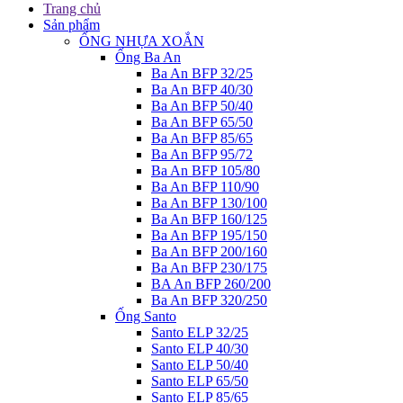
Trang chủ
Sản phẩm
ỐNG NHỰA XOẮN
Ống Ba An
Ba An BFP 32/25
Ba An BFP 40/30
Ba An BFP 50/40
Ba An BFP 65/50
Ba An BFP 85/65
Ba An BFP 95/72
Ba An BFP 105/80
Ba An BFP 110/90
Ba An BFP 130/100
Ba An BFP 160/125
Ba An BFP 195/150
Ba An BFP 200/160
Ba An BFP 230/175
BA An BFP 260/200
Ba An BFP 320/250
Ống Santo
Santo ELP 32/25
Santo ELP 40/30
Santo ELP 50/40
Santo ELP 65/50
Santo ELP 85/65