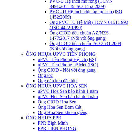
PVC-U Hệ Inch mở rộng (TCVN
8491:2011 & ISO 1452:2009)
PVC - U Hệ Inch chịu áp lực cao (ISO
1452:2009)
Ống PVC - U Hệ Mét (TCVN 6151:1992
/ ISO 4422:1990)
Ống CIOD tiêu chuẩn AZ/NZS
1477:2017 (Nối với ống gang)
Ống CIOD tiêu chuẩn ISO 2531:2009
(Nối với ống gang)
ỐNG NHỰA UPVC TIỀN PHONG
uPVC Tiền Phong Hệ Ich (BS)
uPVC Tiền Phong hệ Mét (ISO)
Ống CIOD - Nối với ống gang
Ống lọc
Ống dán keo đặc biệt
ỐNG NHỰA UPVC HOA SEN
uPVC Hoa Sen bảo hành 1 năm
uPVC Hoa Sen bảo hành 5 năm
Ống CIOD Hoa Sen
Ống Hoa Sen Bơm Cát
Ống Hoa Sen khoan giếng
ỐNG NHỰA PPR
PPR Bình Minh
PPR TIỀN PHONG