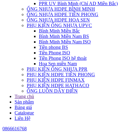
PPR UV Bình Minh (Chỉ AD Miền Bắc)
ỐNG NHỰA HDPE BÌNH MINH
ỐNG NHỰA HDPE TIỀN PHONG
ỐNG NHỰA HDPE HOA SEN
PHỤ KIỆN ỐNG NHỰA UPVC
Bình Minh Miền Bắc
Bình Minh Miền Nam BS
Bình Minh Miền Nam ISO
Tiền phong BS
Tiền Phong ISO
Tiền Phong ISO hệ thoát
Hoa Sen miền Nam
PHỤ KIỆN ỐNG NHỰA PPR
PHỤ KIỆN HDPE TIỀN PHONG
PHỤ KIỆN HDPE FINMAX
PHỤ KIỆN HDPE HATHACO
ỐNG LUỒN DÂY ĐIỆN
Trang chủ
Sản phẩm
Bảng giá
Catalogue
Liên Hệ
0866616768