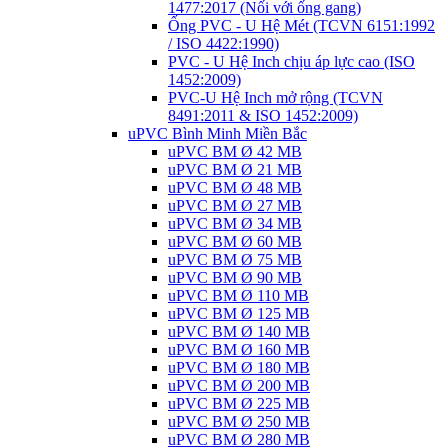
1477:2017 (Nối với ống gang)
Ống PVC - U Hệ Mét (TCVN 6151:1992
/ ISO 4422:1990)
PVC - U Hệ Inch chịu áp lực cao (ISO
1452:2009)
PVC-U Hệ Inch mở rộng (TCVN
8491:2011 & ISO 1452:2009)
uPVC Bình Minh Miền Bắc
uPVC BM Ø 42 MB
uPVC BM Ø 21 MB
uPVC BM Ø 48 MB
uPVC BM Ø 27 MB
uPVC BM Ø 34 MB
uPVC BM Ø 60 MB
uPVC BM Ø 75 MB
uPVC BM Ø 90 MB
uPVC BM Ø 110 MB
uPVC BM Ø 125 MB
uPVC BM Ø 140 MB
uPVC BM Ø 160 MB
uPVC BM Ø 180 MB
uPVC BM Ø 200 MB
uPVC BM Ø 225 MB
uPVC BM Ø 250 MB
uPVC BM Ø 280 MB