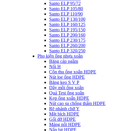
Santo ELP 95/72
Santo ELP 105/80
Santo ELP 110/90
Santo ELP 130/100
Santo ELP 160/125
Santo ELP 195/150
Santo ELP 200/160
Santo ELP 230/175
Santo ELP 260/200
Santo ELP 320/250
Phụ kiện ống nhựa xoắn
Băng cáp ngầm
Nối H
Côn thu ống xoắn HDPE
Nút loe ống HDPE
Băng keo S V P
Dây mồi ống xoắn
Quả Test ống xoắn
Kẹp ống xoắn HDPE
Nút cao su chống thấm HDPE
Rẽ nhánh chữ Y
Mặt bích HDPE
Gối đỡ HDPE
Máng nối HDPE
Nắp bịt HDPE