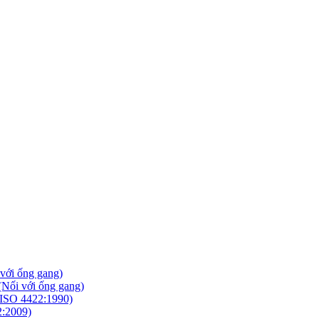
với ống gang)
Nối với ống gang)
ISO 4422:1990)
2:2009)