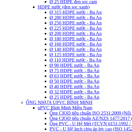
Ø 25 HDPE đen sọc cam
HDPE nước (đen sọc xanh)
Ø 315 HDPE nước - Ba An
Ø 280 HDPE nước - Ba An
Ø 250 HDPE nước - Ba An
Ø 225 HDPE nước - Ba An
Ø 200 HDPE nước - Ba An
Ø 180 HDPE nước - Ba An
Ø 160 HDPE nước - Ba An
Ø 140 HDPE nước - Ba An
Ø 125 HDPE nước - Ba An
Ø 110 HDPE nước - Ba An
Ø 90 HDPE nước - Ba An
Ø 75 HDPE nước - Ba An
Ø 63 HDPE nước - Ba An
Ø 50 HDPE nước - Ba An
Ø 40 HDPE nước - Ba An
Ø 32 HDPE nước - Ba An
Ø 25 HDPE nước - Ba An
ỐNG NHỰA UPVC BÌNH MINH
uPVC Bình Minh Miền Nam
Ống CIOD tiêu chuẩn ISO 2531:2009 (Nối 
Ống CIOD tiêu chuẩn AZ/NZS 1477:2017 (
Ống PVC - U Hệ Mét (TCVN 6151:1992 / 
PVC - U Hệ Inch chịu áp lực cao (ISO 145