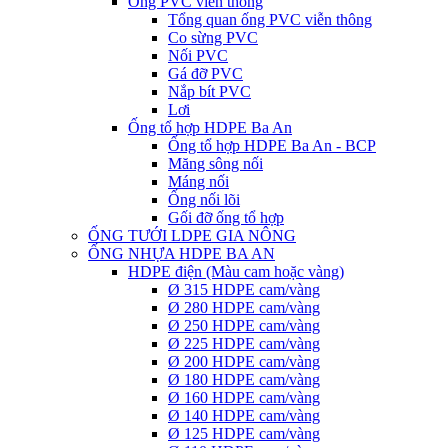
Ống PVC viễn thông
Tổng quan ống PVC viễn thông
Co sừng PVC
Nối PVC
Gá đỡ PVC
Nắp bít PVC
Lơi
Ống tổ hợp HDPE Ba An
Ống tổ hợp HDPE Ba An - BCP
Măng sông nối
Máng nối
Ống nối lõi
Gối đỡ ống tổ hợp
ỐNG TƯỚI LDPE GIA NÔNG
ỐNG NHỰA HDPE BA AN
HDPE điện (Màu cam hoặc vàng)
Ø 315 HDPE cam/vàng
Ø 280 HDPE cam/vàng
Ø 250 HDPE cam/vàng
Ø 225 HDPE cam/vàng
Ø 200 HDPE cam/vàng
Ø 180 HDPE cam/vàng
Ø 160 HDPE cam/vàng
Ø 140 HDPE cam/vàng
Ø 125 HDPE cam/vàng