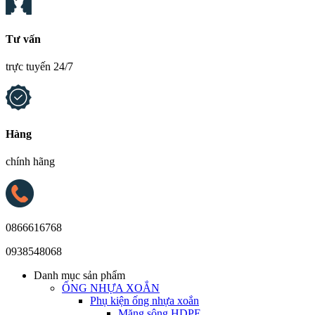
Tư vấn
trực tuyến 24/7
Hàng
chính hãng
0866616768
0938548068
Danh mục sản phẩm
ỐNG NHỰA XOẮN
Phụ kiện ống nhựa xoắn
Măng sông HDPE