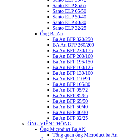
Santo ELP 85/65
Santo ELP 65/50
Santo ELP 50/40
Santo ELP 40/30
Santo ELP 32/25
Ống Ba An
Ba An BFP 320/250
BA An BFP 260/200
Ba An BFP 230/175
Ba An BFP 200/160
Ba An BFP 195/150
Ba An BFP 160/125
Ba An BFP 130/100
Ba An BFP 110/90
Ba An BFP 105/80
Ba An BFP 95/72
Ba An BFP 85/65
Ba An BFP 65/50
Ba An BFP 50/40
Ba An BFP 40/30
Ba An BFP 32/25
ỐNG VIỄN THÔNG
Ống Microduct Ba AN
Tổng quan ống Microduct ba An