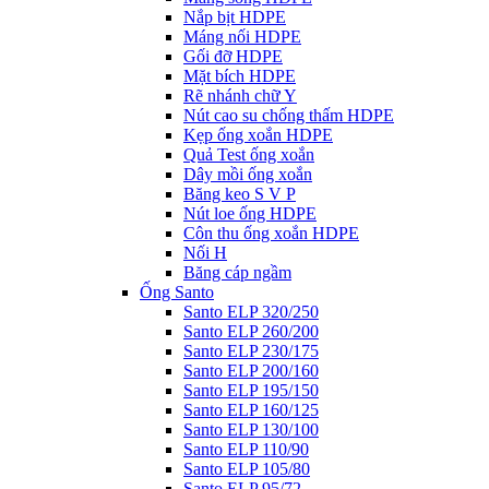
Nắp bịt HDPE
Máng nối HDPE
Gối đỡ HDPE
Mặt bích HDPE
Rẽ nhánh chữ Y
Nút cao su chống thấm HDPE
Kẹp ống xoắn HDPE
Quả Test ống xoắn
Dây mồi ống xoắn
Băng keo S V P
Nút loe ống HDPE
Côn thu ống xoắn HDPE
Nối H
Băng cáp ngầm
Ống Santo
Santo ELP 320/250
Santo ELP 260/200
Santo ELP 230/175
Santo ELP 200/160
Santo ELP 195/150
Santo ELP 160/125
Santo ELP 130/100
Santo ELP 110/90
Santo ELP 105/80
Santo ELP 95/72