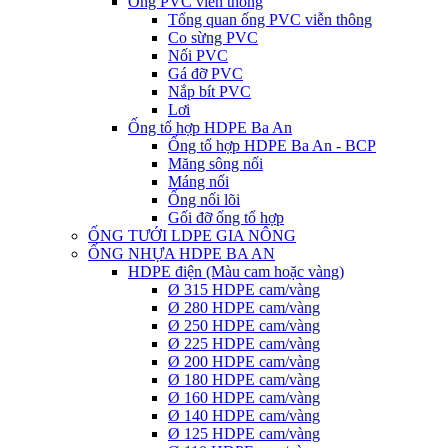
Ống PVC viễn thông
Tổng quan ống PVC viễn thông
Co sừng PVC
Nối PVC
Gá đỡ PVC
Nắp bít PVC
Lơi
Ống tổ hợp HDPE Ba An
Ống tổ hợp HDPE Ba An - BCP
Măng sông nối
Máng nối
Ống nối lõi
Gối đỡ ống tổ hợp
ỐNG TƯỚI LDPE GIA NÔNG
ỐNG NHỰA HDPE BA AN
HDPE điện (Màu cam hoặc vàng)
Ø 315 HDPE cam/vàng
Ø 280 HDPE cam/vàng
Ø 250 HDPE cam/vàng
Ø 225 HDPE cam/vàng
Ø 200 HDPE cam/vàng
Ø 180 HDPE cam/vàng
Ø 160 HDPE cam/vàng
Ø 140 HDPE cam/vàng
Ø 125 HDPE cam/vàng