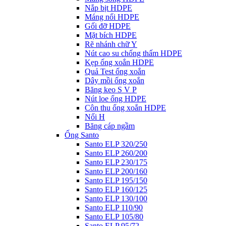
Nắp bịt HDPE
Máng nối HDPE
Gối đỡ HDPE
Mặt bích HDPE
Rẽ nhánh chữ Y
Nút cao su chống thấm HDPE
Kẹp ống xoắn HDPE
Quả Test ống xoắn
Dây mồi ống xoắn
Băng keo S V P
Nút loe ống HDPE
Côn thu ống xoắn HDPE
Nối H
Băng cáp ngầm
Ống Santo
Santo ELP 320/250
Santo ELP 260/200
Santo ELP 230/175
Santo ELP 200/160
Santo ELP 195/150
Santo ELP 160/125
Santo ELP 130/100
Santo ELP 110/90
Santo ELP 105/80
Santo ELP 95/72