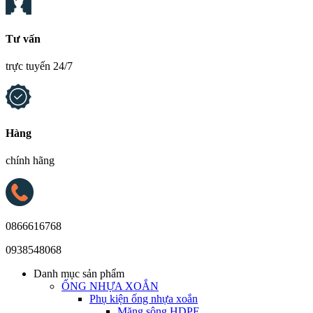
Tư vấn
trực tuyến 24/7
Hàng
chính hãng
0866616768
0938548068
Danh mục sản phẩm
ỐNG NHỰA XOẮN
Phụ kiện ống nhựa xoắn
Măng sông HDPE