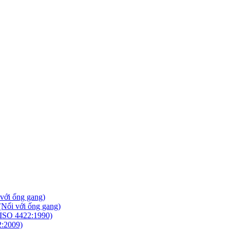
với ống gang)
Nối với ống gang)
ISO 4422:1990)
2:2009)