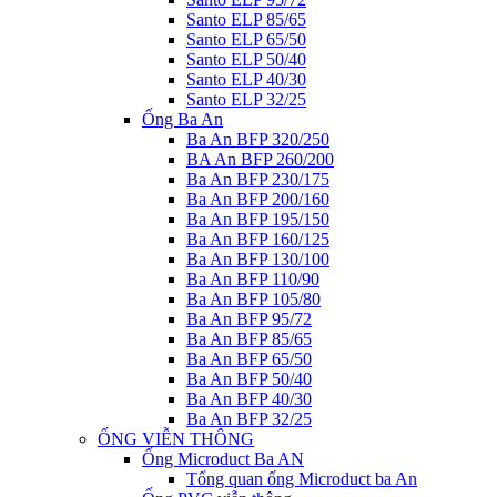
Santo ELP 85/65
Santo ELP 65/50
Santo ELP 50/40
Santo ELP 40/30
Santo ELP 32/25
Ống Ba An
Ba An BFP 320/250
BA An BFP 260/200
Ba An BFP 230/175
Ba An BFP 200/160
Ba An BFP 195/150
Ba An BFP 160/125
Ba An BFP 130/100
Ba An BFP 110/90
Ba An BFP 105/80
Ba An BFP 95/72
Ba An BFP 85/65
Ba An BFP 65/50
Ba An BFP 50/40
Ba An BFP 40/30
Ba An BFP 32/25
ỐNG VIỄN THÔNG
Ống Microduct Ba AN
Tổng quan ống Microduct ba An