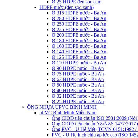
Ø 25 HDPE đen sọc cam
HDPE nước (đen sọc xanh)
Ø 315 HDPE nước - Ba An
Ø 280 HDPE nước - Ba An
Ø 250 HDPE nước - Ba An
Ø 225 HDPE nước - Ba An
Ø 200 HDPE nước - Ba An
Ø 180 HDPE nước - Ba An
Ø 160 HDPE nước - Ba An
Ø 140 HDPE nước - Ba An
Ø 125 HDPE nước - Ba An
Ø 110 HDPE nước - Ba An
Ø 90 HDPE nước - Ba An
Ø 75 HDPE nước - Ba An
Ø 63 HDPE nước - Ba An
Ø 50 HDPE nước - Ba An
Ø 40 HDPE nước - Ba An
Ø 32 HDPE nước - Ba An
Ø 25 HDPE nước - Ba An
ỐNG NHỰA UPVC BÌNH MINH
uPVC Bình Minh Miền Nam
Ống CIOD tiêu chuẩn ISO 2531:2009 (Nối 
Ống CIOD tiêu chuẩn AZ/NZS 1477:2017 (
Ống PVC - U Hệ Mét (TCVN 6151:1992 / 
PVC - U Hệ Inch chịu áp lực cao (ISO 145