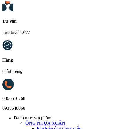
Tư vấn
trực tuyến 24/7
Hàng
chính hãng
0866616768
0938548068
Danh mục sản phẩm
ỐNG NHỰA XOẮN
Phụ kiện ống nhựa xoắn