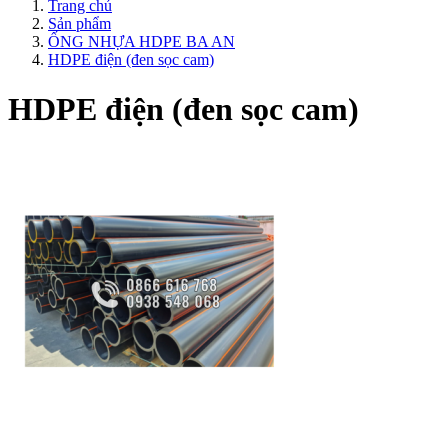
Trang chủ
Sản phẩm
ỐNG NHỰA HDPE BA AN
HDPE điện (đen sọc cam)
HDPE điện (đen sọc cam)