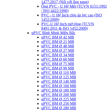
1477:2017 (Nối với ống gang)
Ống PVC - U Hệ Mét (TCVN 6151:1992
/ ISO 4422:1990)
PVC - U Hệ Inch chịu áp lực cao (ISO
1452:2009)
PVC-U Hệ Inch mở rộng (TCVN
8491:2011 & ISO 1452:2009)
uPVC Bình Minh Miền Bắc
uPVC BM Ø 42 MB
uPVC BM Ø 21 MB
uPVC BM Ø 48 MB
uPVC BM Ø 27 MB
uPVC BM Ø 34 MB
uPVC BM Ø 60 MB
uPVC BM Ø 75 MB
uPVC BM Ø 90 MB
uPVC BM Ø 110 MB
uPVC BM Ø 125 MB
uPVC BM Ø 140 MB
uPVC BM Ø 160 MB
uPVC BM Ø 180 MB
uPVC BM Ø 200 MB
uPVC BM Ø 225 MB
uPVC BM Ø 250 MB
uPVC BM Ø 280 MB