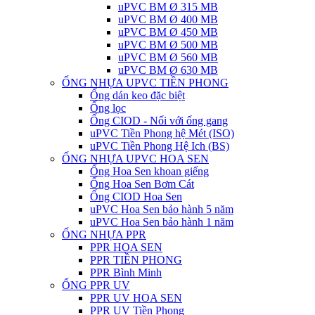
uPVC BM Ø 315 MB
uPVC BM Ø 400 MB
uPVC BM Ø 450 MB
uPVC BM Ø 500 MB
uPVC BM Ø 560 MB
uPVC BM Ø 630 MB
ỐNG NHỰA UPVC TIỀN PHONG
Ống dán keo đặc biệt
Ống lọc
Ống CIOD - Nối với ống gang
uPVC Tiền Phong hệ Mét (ISO)
uPVC Tiền Phong Hệ Ich (BS)
ỐNG NHỰA UPVC HOA SEN
Ống Hoa Sen khoan giếng
Ống Hoa Sen Bơm Cát
Ống CIOD Hoa Sen
uPVC Hoa Sen bảo hành 5 năm
uPVC Hoa Sen bảo hành 1 năm
ỐNG NHỰA PPR
PPR HOA SEN
PPR TIỀN PHONG
PPR Bình Minh
ỐNG PPR UV
PPR UV HOA SEN
PPR UV Tiền Phong