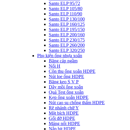
Santo ELP 95/72
Santo ELP 105/80
Santo ELP 110/90
Santo ELP 130/100
Santo ELP 160/125
Santo ELP 195/150
Santo ELP 200/160
Santo ELP 230/175
Santo ELP 260/200
Santo ELP 320/250
Phụ kiện ống nhựa xoắn
Băng cáp ngầm
Nối H
Côn thu ống xoắn HDPE
Nút loe ống HDPE
Băng keo S V P
Dây mồi ống xoắn
Quả Test ống xoắn
Kẹp ống xoắn HDPE
Nút cao su chống thấm HDPE
Rẽ nhánh chữ Y
Mặt bích HDPE
Gối đỡ HDPE
Máng nối HDPE
Nắp bịt HDPE