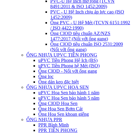
PVC-U Hệ Inch mở rộng (TCVN
8491:2011 & ISO 1452:2009)
PVC - U Hệ Inch chịu áp lực cao (ISO
1452:2009)
Ống PVC - U Hệ Mét (TCVN 6151:1992
/ ISO 4422:1990)
Ống CIOD tiêu chuẩn AZ/NZS
1477:2017 (Nối với ống gang)
Ống CIOD tiêu chuẩn ISO 2531:2009
(Nối với ống gang)
ỐNG NHỰA UPVC TIỀN PHONG
uPVC Tiền Phong Hệ Ich (BS)
uPVC Tiền Phong hệ Mét (ISO)
Ống CIOD - Nối với ống gang
Ống lọc
Ống dán keo đặc biệt
ỐNG NHỰA UPVC HOA SEN
uPVC Hoa Sen bảo hành 1 năm
uPVC Hoa Sen bảo hành 5 năm
Ống CIOD Hoa Sen
Ống Hoa Sen Bơm Cát
Ống Hoa Sen khoan giếng
ỐNG NHỰA PPR
PPR Bình Minh
PPR TIỀN PHONG