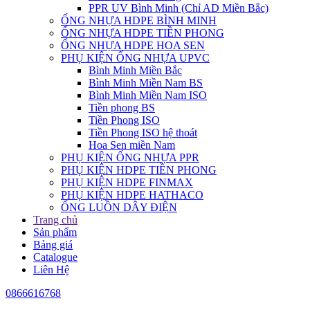
PPR UV Bình Minh (Chỉ AD Miền Bắc)
ỐNG NHỰA HDPE BÌNH MINH
ỐNG NHỰA HDPE TIỀN PHONG
ỐNG NHỰA HDPE HOA SEN
PHỤ KIỆN ỐNG NHỰA UPVC
Bình Minh Miền Bắc
Bình Minh Miền Nam BS
Bình Minh Miền Nam ISO
Tiền phong BS
Tiền Phong ISO
Tiền Phong ISO hệ thoát
Hoa Sen miền Nam
PHỤ KIỆN ỐNG NHỰA PPR
PHỤ KIỆN HDPE TIỀN PHONG
PHỤ KIỆN HDPE FINMAX
PHỤ KIỆN HDPE HATHACO
ỐNG LUỒN DÂY ĐIỆN
Trang chủ
Sản phẩm
Bảng giá
Catalogue
Liên Hệ
0866616768