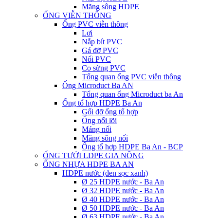
Măng sông HDPE
ỐNG VIỄN THÔNG
Ống PVC viễn thông
Lơi
Nắp bít PVC
Gá đỡ PVC
Nối PVC
Co sừng PVC
Tổng quan ống PVC viễn thông
Ống Microduct Ba AN
Tổng quan ống Microduct ba An
Ống tổ hợp HDPE Ba An
Gối đỡ ống tổ hợp
Ống nối lõi
Máng nối
Măng sông nối
Ống tổ hợp HDPE Ba An - BCP
ỐNG TƯỚI LDPE GIA NÔNG
ỐNG NHỰA HDPE BA AN
HDPE nước (đen sọc xanh)
Ø 25 HDPE nước - Ba An
Ø 32 HDPE nước - Ba An
Ø 40 HDPE nước - Ba An
Ø 50 HDPE nước - Ba An
Ø 63 HDPE nước - Ba An