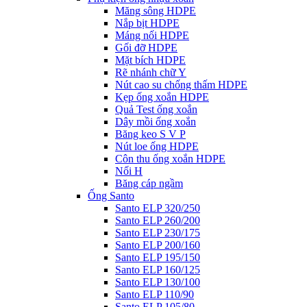
Măng sông HDPE
Nắp bịt HDPE
Máng nối HDPE
Gối đỡ HDPE
Mặt bích HDPE
Rẽ nhánh chữ Y
Nút cao su chống thấm HDPE
Kẹp ống xoắn HDPE
Quả Test ống xoắn
Dây mồi ống xoắn
Băng keo S V P
Nút loe ống HDPE
Côn thu ống xoắn HDPE
Nối H
Băng cáp ngầm
Ống Santo
Santo ELP 320/250
Santo ELP 260/200
Santo ELP 230/175
Santo ELP 200/160
Santo ELP 195/150
Santo ELP 160/125
Santo ELP 130/100
Santo ELP 110/90
Santo ELP 105/80