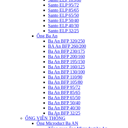
Santo ELP 95/72
Santo ELP 85/65
Santo ELP 65/50
Santo ELP 50/40
Santo ELP 40/30
Santo ELP 32/25
Ống Ba An
Ba An BFP 320/250
BA An BFP 260/200
Ba An BFP 230/175
Ba An BFP 200/160
Ba An BFP 195/150
Ba An BFP 160/125
Ba An BFP 130/100
Ba An BFP 110/90
Ba An BFP 105/80
Ba An BFP 95/72
Ba An BFP 85/65
Ba An BFP 65/50
Ba An BFP 50/40
Ba An BFP 40/30
Ba An BFP 32/25
ỐNG VIỄN THÔNG
Ống Microduct Ba AN