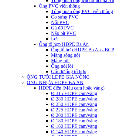
Tổng quan ống Microduct ba An
Ống PVC viễn thông
Tổng quan ống PVC viễn thông
Co sừng PVC
Nối PVC
Gá đỡ PVC
Nắp bít PVC
Lơi
Ống tổ hợp HDPE Ba An
Ống tổ hợp HDPE Ba An - BCP
Măng sông nối
Máng nối
Ống nối lõi
Gối đỡ ống tổ hợp
ỐNG TƯỚI LDPE GIA NÔNG
ỐNG NHỰA HDPE BA AN
HDPE điện (Màu cam hoặc vàng)
Ø 315 HDPE cam/vàng
Ø 280 HDPE cam/vàng
Ø 250 HDPE cam/vàng
Ø 225 HDPE cam/vàng
Ø 200 HDPE cam/vàng
Ø 180 HDPE cam/vàng
Ø 160 HDPE cam/vàng
Ø 140 HDPE cam/vàng