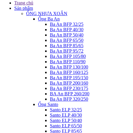
Trang chủ
Sản phẩm
ỐNG NHỰA XOẮN
Ống Ba An
Ba An BFP 32/25
Ba An BFP 40/30
Ba An BFP 50/40
Ba An BFP 65/50
Ba An BFP 85/65
Ba An BFP 95/72
Ba An BFP 105/80
Ba An BFP 110/90
Ba An BFP 130/100
Ba An BFP 160/125
Ba An BFP 195/150
Ba An BFP 200/160
Ba An BFP 230/175
BA An BFP 260/200
Ba An BFP 320/250
Ống Santo
Santo ELP 32/25
Santo ELP 40/30
Santo ELP 50/40
Santo ELP 65/50
Santo ELP 85/65