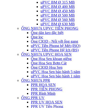
uPVC BM Ø 315 MB
uPVC BM Ø 400 MB
uPVC BM Ø 450 MB
uPVC BM Ø 500 MB
uPVC BM Ø 560 MB
uPVC BM Ø 630 MB
ỐNG NHỰA UPVC TIỀN PHONG
Ống dán keo đặc biệt
Ống lọc
Ống CIOD - Nối với ống gang
uPVC Tiền Phong hệ Mét (ISO)
uPVC Tiền Phong Hệ Ich (BS)
ỐNG NHỰA UPVC HOA SEN
Ống Hoa Sen khoan giếng
Ống Hoa Sen Bơm Cát
Ống CIOD Hoa Sen
uPVC Hoa Sen bảo hành 5 năm
uPVC Hoa Sen bảo hành 1 năm
ỐNG NHỰA PPR
PPR HOA SEN
PPR TIỀN PHONG
PPR Bình Minh
ỐNG PPR UV
PPR UV HOA SEN
PPR UV Tiền Phong