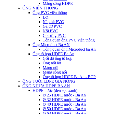
Măng sông HDPE
ỐNG VIỄN THÔNG
Ống PVC viễn thông
Lơi
Nắp bít PVC
Gá đỡ PVC
Nối PVC
Co sừng PVC
Tổng quan ống PVC viễn thông
Ống Microduct Ba AN
Tổng quan ống Microduct ba An
Ống tổ hợp HDPE Ba An
Gối đỡ ống tổ hợp
Ống nối lõi
Máng nối
Măng sông nối
Ống tổ hợp HDPE Ba An - BCP
ỐNG TƯỚI LDPE GIA NÔNG
ỐNG NHỰA HDPE BA AN
HDPE nước (đen sọc xanh)
Ø 25 HDPE nước - Ba An
Ø 32 HDPE nước - Ba An
Ø 40 HDPE nước - Ba An
Ø 50 HDPE nước - Ba An
Ø 63 HDPE nước - Ba An