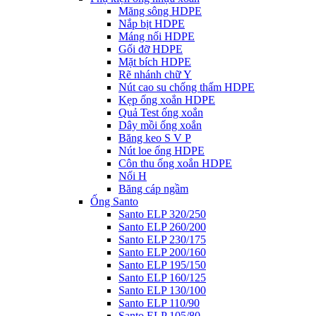
Măng sông HDPE
Nắp bịt HDPE
Máng nối HDPE
Gối đỡ HDPE
Mặt bích HDPE
Rẽ nhánh chữ Y
Nút cao su chống thấm HDPE
Kẹp ống xoắn HDPE
Quả Test ống xoắn
Dây mồi ống xoắn
Băng keo S V P
Nút loe ống HDPE
Côn thu ống xoắn HDPE
Nối H
Băng cáp ngầm
Ống Santo
Santo ELP 320/250
Santo ELP 260/200
Santo ELP 230/175
Santo ELP 200/160
Santo ELP 195/150
Santo ELP 160/125
Santo ELP 130/100
Santo ELP 110/90
Santo ELP 105/80