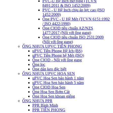
PVC-U Hệ Inch mở rộng (TCVN
8491:2011 & ISO 1452:2009)
PVC - U Hệ Inch chịu áp lực cao (ISO
1452:2009)
Ống PVC - U Hệ Mét (TCVN 6151:1992
/ ISO 4422:1990)
Ống CIOD tiêu chuẩn AZ/NZS
1477:2017 (Nối với ống gang)
Ống CIOD tiêu chuẩn ISO 2531:2009
(Nối với ống gang)
ỐNG NHỰA UPVC TIỀN PHONG
uPVC Tiền Phong Hệ Ich (BS)
uPVC Tiền Phong hệ Mét (ISO)
Ống CIOD - Nối với ống gang
Ống lọc
Ống dán keo đặc biệt
ỐNG NHỰA UPVC HOA SEN
uPVC Hoa Sen bảo hành 1 năm
uPVC Hoa Sen bảo hành 5 năm
Ống CIOD Hoa Sen
Ống Hoa Sen Bơm Cát
Ống Hoa Sen khoan giếng
ỐNG NHỰA PPR
PPR Bình Minh
PPR TIỀN PHONG