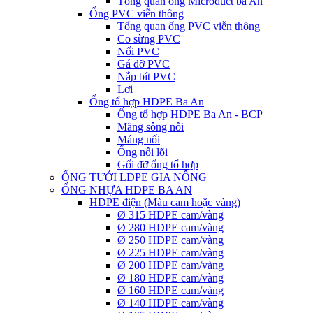
Tổng quan ống Microduct ba An
Ống PVC viễn thông
Tổng quan ống PVC viễn thông
Co sừng PVC
Nối PVC
Gá đỡ PVC
Nắp bít PVC
Lơi
Ống tổ hợp HDPE Ba An
Ống tổ hợp HDPE Ba An - BCP
Măng sông nối
Máng nối
Ống nối lõi
Gối đỡ ống tổ hợp
ỐNG TƯỚI LDPE GIA NÔNG
ỐNG NHỰA HDPE BA AN
HDPE điện (Màu cam hoặc vàng)
Ø 315 HDPE cam/vàng
Ø 280 HDPE cam/vàng
Ø 250 HDPE cam/vàng
Ø 225 HDPE cam/vàng
Ø 200 HDPE cam/vàng
Ø 180 HDPE cam/vàng
Ø 160 HDPE cam/vàng
Ø 140 HDPE cam/vàng