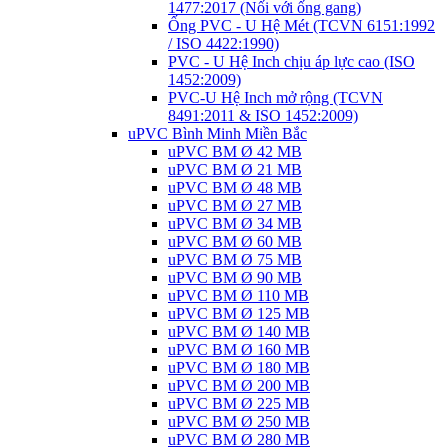
1477:2017 (Nối với ống gang)
Ống PVC - U Hệ Mét (TCVN 6151:1992
/ ISO 4422:1990)
PVC - U Hệ Inch chịu áp lực cao (ISO
1452:2009)
PVC-U Hệ Inch mở rộng (TCVN
8491:2011 & ISO 1452:2009)
uPVC Bình Minh Miền Bắc
uPVC BM Ø 42 MB
uPVC BM Ø 21 MB
uPVC BM Ø 48 MB
uPVC BM Ø 27 MB
uPVC BM Ø 34 MB
uPVC BM Ø 60 MB
uPVC BM Ø 75 MB
uPVC BM Ø 90 MB
uPVC BM Ø 110 MB
uPVC BM Ø 125 MB
uPVC BM Ø 140 MB
uPVC BM Ø 160 MB
uPVC BM Ø 180 MB
uPVC BM Ø 200 MB
uPVC BM Ø 225 MB
uPVC BM Ø 250 MB
uPVC BM Ø 280 MB