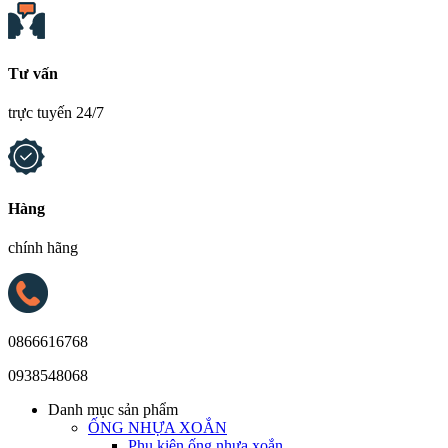
Tư vấn
trực tuyến 24/7
Hàng
chính hãng
0866616768
0938548068
Danh mục sản phẩm
ỐNG NHỰA XOẮN
Phụ kiện ống nhựa xoắn