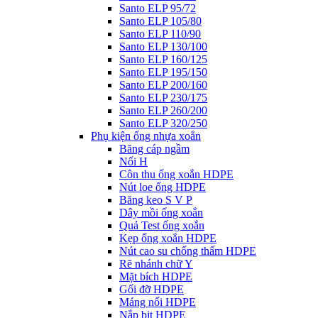
Santo ELP 95/72
Santo ELP 105/80
Santo ELP 110/90
Santo ELP 130/100
Santo ELP 160/125
Santo ELP 195/150
Santo ELP 200/160
Santo ELP 230/175
Santo ELP 260/200
Santo ELP 320/250
Phụ kiện ống nhựa xoắn
Băng cáp ngầm
Nối H
Côn thu ống xoắn HDPE
Nút loe ống HDPE
Băng keo S V P
Dây mồi ống xoắn
Quả Test ống xoắn
Kẹp ống xoắn HDPE
Nút cao su chống thấm HDPE
Rẽ nhánh chữ Y
Mặt bích HDPE
Gối đỡ HDPE
Máng nối HDPE
Nắp bịt HDPE