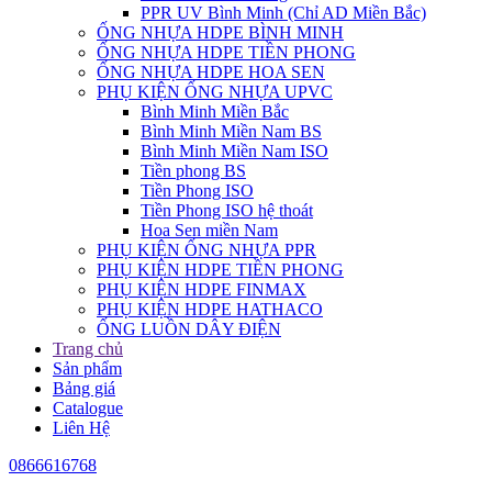
PPR UV Bình Minh (Chỉ AD Miền Bắc)
ỐNG NHỰA HDPE BÌNH MINH
ỐNG NHỰA HDPE TIỀN PHONG
ỐNG NHỰA HDPE HOA SEN
PHỤ KIỆN ỐNG NHỰA UPVC
Bình Minh Miền Bắc
Bình Minh Miền Nam BS
Bình Minh Miền Nam ISO
Tiền phong BS
Tiền Phong ISO
Tiền Phong ISO hệ thoát
Hoa Sen miền Nam
PHỤ KIỆN ỐNG NHỰA PPR
PHỤ KIỆN HDPE TIỀN PHONG
PHỤ KIỆN HDPE FINMAX
PHỤ KIỆN HDPE HATHACO
ỐNG LUỒN DÂY ĐIỆN
Trang chủ
Sản phẩm
Bảng giá
Catalogue
Liên Hệ
0866616768