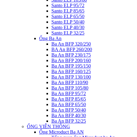
Santo ELP 95/72
Santo ELP 85/65
Santo ELP 65/50
Santo ELP 50/40
Santo ELP 40/30
Santo ELP 32/25
Ống Ba An
Ba An BFP 320/250
BA An BFP 260/200
Ba An BFP 230/175
Ba An BFP 200/160
Ba An BFP 195/150
Ba An BFP 160/125
Ba An BFP 130/100
Ba An BFP 110/90
Ba An BFP 105/80
Ba An BFP 95/72
Ba An BFP 85/65
Ba An BFP 65/50
Ba An BFP 50/40
Ba An BFP 40/30
Ba An BFP 32/25
ỐNG VIỄN THÔNG
Ống Microduct Ba AN