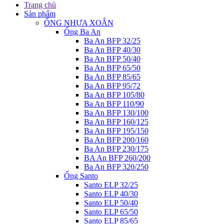
Trang chủ
Sản phẩm
ỐNG NHỰA XOẮN
Ống Ba An
Ba An BFP 32/25
Ba An BFP 40/30
Ba An BFP 50/40
Ba An BFP 65/50
Ba An BFP 85/65
Ba An BFP 95/72
Ba An BFP 105/80
Ba An BFP 110/90
Ba An BFP 130/100
Ba An BFP 160/125
Ba An BFP 195/150
Ba An BFP 200/160
Ba An BFP 230/175
BA An BFP 260/200
Ba An BFP 320/250
Ống Santo
Santo ELP 32/25
Santo ELP 40/30
Santo ELP 50/40
Santo ELP 65/50
Santo ELP 85/65