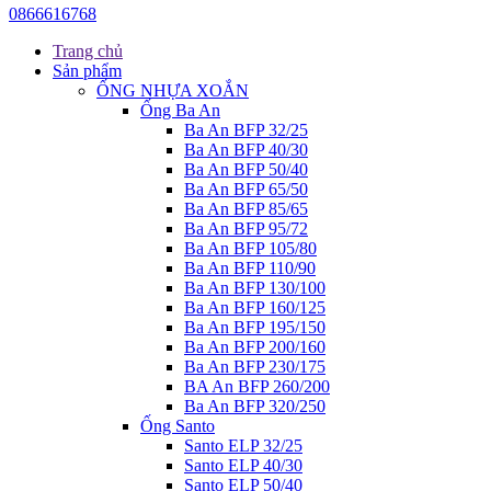
0866616768
Trang chủ
Sản phẩm
ỐNG NHỰA XOẮN
Ống Ba An
Ba An BFP 32/25
Ba An BFP 40/30
Ba An BFP 50/40
Ba An BFP 65/50
Ba An BFP 85/65
Ba An BFP 95/72
Ba An BFP 105/80
Ba An BFP 110/90
Ba An BFP 130/100
Ba An BFP 160/125
Ba An BFP 195/150
Ba An BFP 200/160
Ba An BFP 230/175
BA An BFP 260/200
Ba An BFP 320/250
Ống Santo
Santo ELP 32/25
Santo ELP 40/30
Santo ELP 50/40