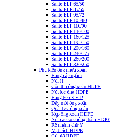
Santo ELP 65/50
Santo ELP 85/65
Santo ELP 95/72
Santo ELP 105/80
Santo ELP 110/90
Santo ELP 130/100
Santo ELP 160/125
Santo ELP 195/150
Santo ELP 200/160
Santo ELP 230/175
Santo ELP 260/200
Santo ELP 320/250
Phụ kiện ống nhựa xoắn
Băng cáp ngầm
Nối H
Côn thu ống xoắn HDPE
Nút loe ống HDPE
Băng keo S V P
Dây mồi ống xoắn
Quả Test ống xoắn
Kẹp ống xoắn HDPE
Nút cao su chống thấm HDPE
Rẽ nhánh chữ Y
Mặt bích HDPE
Gối đỡ HDPE