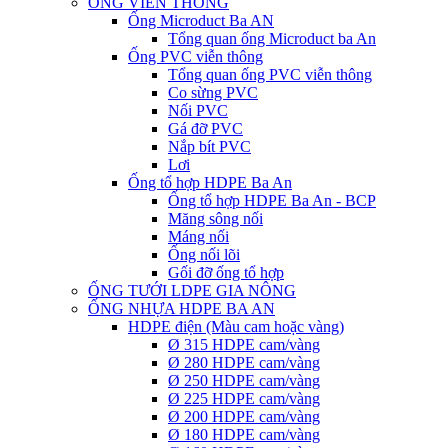
ỐNG VIỄN THÔNG
Ống Microduct Ba AN
Tổng quan ống Microduct ba An
Ống PVC viễn thông
Tổng quan ống PVC viễn thông
Co sừng PVC
Nối PVC
Gá đỡ PVC
Nắp bít PVC
Lơi
Ống tổ hợp HDPE Ba An
Ống tổ hợp HDPE Ba An - BCP
Măng sông nối
Máng nối
Ống nối lõi
Gối đỡ ống tổ hợp
ỐNG TƯỚI LDPE GIA NÔNG
ỐNG NHỰA HDPE BA AN
HDPE điện (Màu cam hoặc vàng)
Ø 315 HDPE cam/vàng
Ø 280 HDPE cam/vàng
Ø 250 HDPE cam/vàng
Ø 225 HDPE cam/vàng
Ø 200 HDPE cam/vàng
Ø 180 HDPE cam/vàng