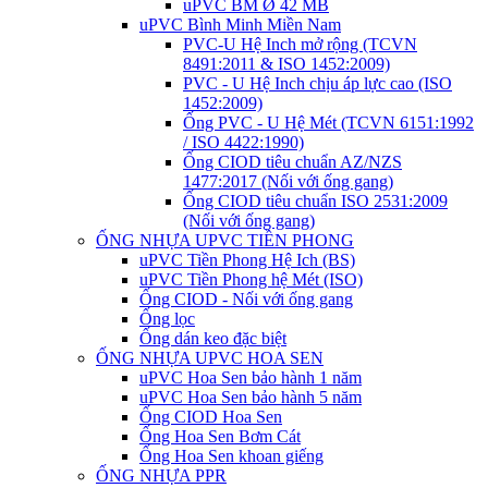
uPVC BM Ø 42 MB
uPVC Bình Minh Miền Nam
PVC-U Hệ Inch mở rộng (TCVN
8491:2011 & ISO 1452:2009)
PVC - U Hệ Inch chịu áp lực cao (ISO
1452:2009)
Ống PVC - U Hệ Mét (TCVN 6151:1992
/ ISO 4422:1990)
Ống CIOD tiêu chuẩn AZ/NZS
1477:2017 (Nối với ống gang)
Ống CIOD tiêu chuẩn ISO 2531:2009
(Nối với ống gang)
ỐNG NHỰA UPVC TIỀN PHONG
uPVC Tiền Phong Hệ Ich (BS)
uPVC Tiền Phong hệ Mét (ISO)
Ống CIOD - Nối với ống gang
Ống lọc
Ống dán keo đặc biệt
ỐNG NHỰA UPVC HOA SEN
uPVC Hoa Sen bảo hành 1 năm
uPVC Hoa Sen bảo hành 5 năm
Ống CIOD Hoa Sen
Ống Hoa Sen Bơm Cát
Ống Hoa Sen khoan giếng
ỐNG NHỰA PPR