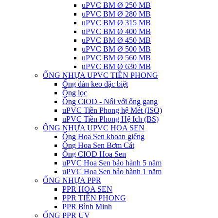
uPVC BM Ø 250 MB
uPVC BM Ø 280 MB
uPVC BM Ø 315 MB
uPVC BM Ø 400 MB
uPVC BM Ø 450 MB
uPVC BM Ø 500 MB
uPVC BM Ø 560 MB
uPVC BM Ø 630 MB
ỐNG NHỰA UPVC TIỀN PHONG
Ống dán keo đặc biệt
Ống lọc
Ống CIOD - Nối với ống gang
uPVC Tiền Phong hệ Mét (ISO)
uPVC Tiền Phong Hệ Ich (BS)
ỐNG NHỰA UPVC HOA SEN
Ống Hoa Sen khoan giếng
Ống Hoa Sen Bơm Cát
Ống CIOD Hoa Sen
uPVC Hoa Sen bảo hành 5 năm
uPVC Hoa Sen bảo hành 1 năm
ỐNG NHỰA PPR
PPR HOA SEN
PPR TIỀN PHONG
PPR Bình Minh
ỐNG PPR UV