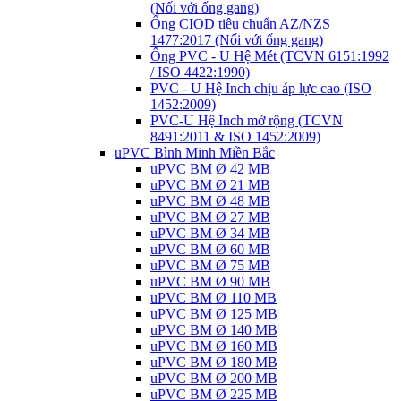
(Nối với ống gang)
Ống CIOD tiêu chuẩn AZ/NZS
1477:2017 (Nối với ống gang)
Ống PVC - U Hệ Mét (TCVN 6151:1992
/ ISO 4422:1990)
PVC - U Hệ Inch chịu áp lực cao (ISO
1452:2009)
PVC-U Hệ Inch mở rộng (TCVN
8491:2011 & ISO 1452:2009)
uPVC Bình Minh Miền Bắc
uPVC BM Ø 42 MB
uPVC BM Ø 21 MB
uPVC BM Ø 48 MB
uPVC BM Ø 27 MB
uPVC BM Ø 34 MB
uPVC BM Ø 60 MB
uPVC BM Ø 75 MB
uPVC BM Ø 90 MB
uPVC BM Ø 110 MB
uPVC BM Ø 125 MB
uPVC BM Ø 140 MB
uPVC BM Ø 160 MB
uPVC BM Ø 180 MB
uPVC BM Ø 200 MB
uPVC BM Ø 225 MB