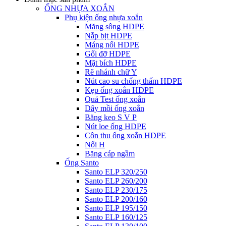
ỐNG NHỰA XOẮN
Phụ kiện ống nhựa xoắn
Măng sông HDPE
Nắp bịt HDPE
Máng nối HDPE
Gối đỡ HDPE
Mặt bích HDPE
Rẽ nhánh chữ Y
Nút cao su chống thấm HDPE
Kẹp ống xoắn HDPE
Quả Test ống xoắn
Dây mồi ống xoắn
Băng keo S V P
Nút loe ống HDPE
Côn thu ống xoắn HDPE
Nối H
Băng cáp ngầm
Ống Santo
Santo ELP 320/250
Santo ELP 260/200
Santo ELP 230/175
Santo ELP 200/160
Santo ELP 195/150
Santo ELP 160/125