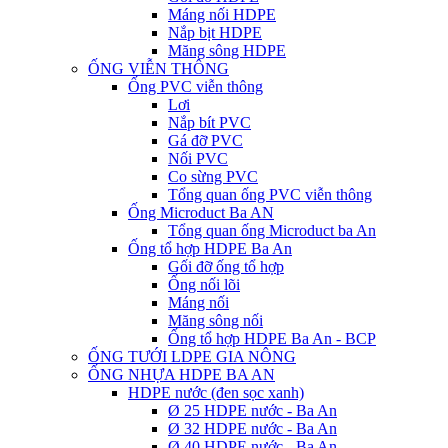
Máng nối HDPE
Nắp bịt HDPE
Măng sông HDPE
ỐNG VIỄN THÔNG
Ống PVC viễn thông
Lơi
Nắp bít PVC
Gá đỡ PVC
Nối PVC
Co sừng PVC
Tổng quan ống PVC viễn thông
Ống Microduct Ba AN
Tổng quan ống Microduct ba An
Ống tổ hợp HDPE Ba An
Gối đỡ ống tổ hợp
Ống nối lõi
Máng nối
Măng sông nối
Ống tổ hợp HDPE Ba An - BCP
ỐNG TƯỚI LDPE GIA NÔNG
ỐNG NHỰA HDPE BA AN
HDPE nước (đen sọc xanh)
Ø 25 HDPE nước - Ba An
Ø 32 HDPE nước - Ba An
Ø 40 HDPE nước - Ba An