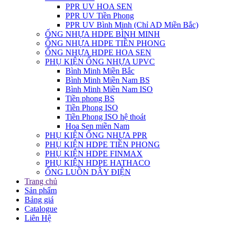
PPR UV HOA SEN
PPR UV Tiền Phong
PPR UV Bình Minh (Chỉ AD Miền Bắc)
ỐNG NHỰA HDPE BÌNH MINH
ỐNG NHỰA HDPE TIỀN PHONG
ỐNG NHỰA HDPE HOA SEN
PHỤ KIỆN ỐNG NHỰA UPVC
Bình Minh Miền Bắc
Bình Minh Miền Nam BS
Bình Minh Miền Nam ISO
Tiền phong BS
Tiền Phong ISO
Tiền Phong ISO hệ thoát
Hoa Sen miền Nam
PHỤ KIỆN ỐNG NHỰA PPR
PHỤ KIỆN HDPE TIỀN PHONG
PHỤ KIỆN HDPE FINMAX
PHỤ KIỆN HDPE HATHACO
ỐNG LUỒN DÂY ĐIỆN
Trang chủ
Sản phẩm
Bảng giá
Catalogue
Liên Hệ