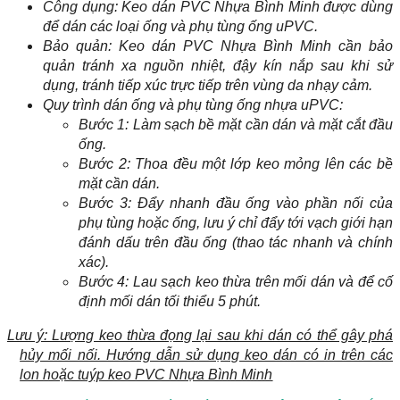
Công dụng: Keo dán PVC Nhựa Bình Minh được dùng
để dán các loại ống và phụ tùng ống uPVC.
Bảo quản: Keo dán PVC Nhựa Bình Minh cần bảo
quản tránh xa nguồn nhiệt, đậy kín nắp sau khi sử
dụng, tránh tiếp xúc trực tiếp trên vùng da nhạy cảm.
Quy trình dán ống và phụ tùng ống nhựa uPVC:
Bước 1: Làm sạch bề mặt cần dán và mặt cắt đầu
ống.
Bước 2: Thoa đều một lớp keo mỏng lên các bề
mặt cần dán.
Bước 3: Đẩy nhanh đầu ống vào phần nối của
phụ tùng hoặc ống, lưu ý chỉ đẩy tới vạch giới hạn
đánh dấu trên đầu ống (thao tác nhanh và chính
xác).
Bước 4: Lau sạch keo thừa trên mối dán và để cố
định mối dán tối thiểu 5 phút.
Lưu ý: Lượng keo thừa đọng lại sau khi dán có thể gây phá
hủy mối nối. Hướng dẫn sử dụng keo dán có in trên các
lon hoặc tuýp keo PVC Nhựa Bình Minh