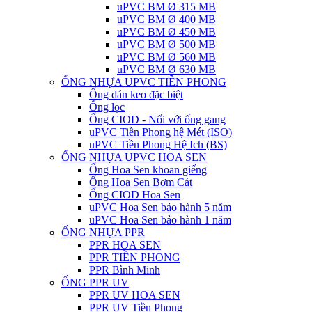
uPVC BM Ø 315 MB
uPVC BM Ø 400 MB
uPVC BM Ø 450 MB
uPVC BM Ø 500 MB
uPVC BM Ø 560 MB
uPVC BM Ø 630 MB
ỐNG NHỰA UPVC TIỀN PHONG
Ống dán keo đặc biệt
Ống lọc
Ống CIOD - Nối với ống gang
uPVC Tiền Phong hệ Mét (ISO)
uPVC Tiền Phong Hệ Ich (BS)
ỐNG NHỰA UPVC HOA SEN
Ống Hoa Sen khoan giếng
Ống Hoa Sen Bơm Cát
Ống CIOD Hoa Sen
uPVC Hoa Sen bảo hành 5 năm
uPVC Hoa Sen bảo hành 1 năm
ỐNG NHỰA PPR
PPR HOA SEN
PPR TIỀN PHONG
PPR Bình Minh
ỐNG PPR UV
PPR UV HOA SEN
PPR UV Tiền Phong