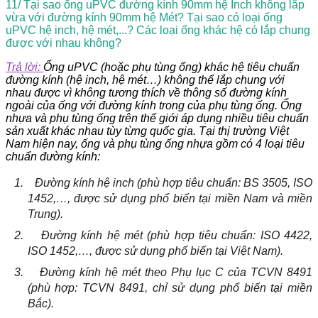
11/ Tại sao ống uPVC đường kính 90mm hệ Inch không lắp
vừa với đường kính 90mm hệ Mét? Tại sao có loại ống
uPVC hệ inch, hệ mét,...? Các loại ống khác hệ có lắp chung
được với nhau không?
Trả lời:
Ống uPVC (hoặc phụ tùng ống) khác hệ tiêu chuẩn
đường kính (hệ inch, hệ mét…) không thể lắp chung với
nhau được vì không tương thích về thông số đường kính
ngoài của ống với đường kính trong của phụ tùng ống. Ống
nhựa và phụ tùng ống trên thế giới áp dụng nhiều tiêu chuẩn
sản xuất khác nhau tùy từng quốc gia.
Tại thị trường Việt
Nam hiện nay, ống và phụ tùng ống nhựa gồm có 4 loại tiêu
chuẩn đường kính:
1.
Đường kính hệ inch (phù hợp tiêu chuẩn: BS 3505, ISO
1452,…, được sử dụng phổ biến tại miền Nam và miền
Trung).
2.
Đường kính hệ mét (phù hợp tiêu chuẩn: ISO 4422,
ISO 1452,…, được sử dụng phổ biến tại Việt Nam).
3.
Đường kính hệ mét theo Phụ lục C của TCVN 8491
(phù hợp: TCVN 8491, chỉ sử dụng phổ biến tại miền
Bắc).