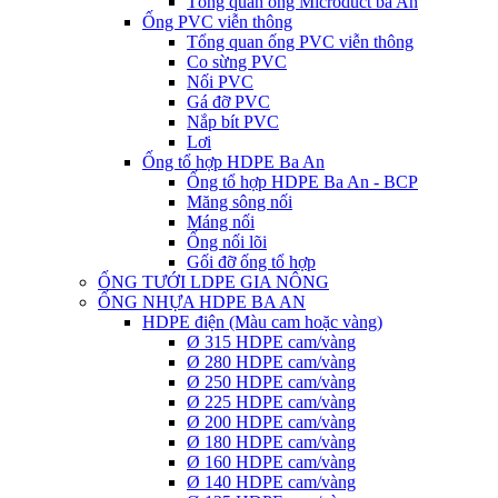
Tổng quan ống Microduct ba An
Ống PVC viễn thông
Tổng quan ống PVC viễn thông
Co sừng PVC
Nối PVC
Gá đỡ PVC
Nắp bít PVC
Lơi
Ống tổ hợp HDPE Ba An
Ống tổ hợp HDPE Ba An - BCP
Măng sông nối
Máng nối
Ống nối lõi
Gối đỡ ống tổ hợp
ỐNG TƯỚI LDPE GIA NÔNG
ỐNG NHỰA HDPE BA AN
HDPE điện (Màu cam hoặc vàng)
Ø 315 HDPE cam/vàng
Ø 280 HDPE cam/vàng
Ø 250 HDPE cam/vàng
Ø 225 HDPE cam/vàng
Ø 200 HDPE cam/vàng
Ø 180 HDPE cam/vàng
Ø 160 HDPE cam/vàng
Ø 140 HDPE cam/vàng