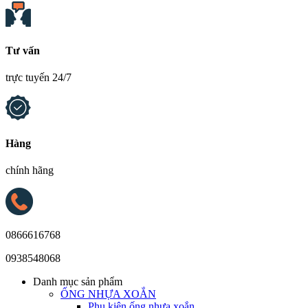
Tư vấn
trực tuyến 24/7
Hàng
chính hãng
0866616768
0938548068
Danh mục sản phẩm
ỐNG NHỰA XOẮN
Phụ kiện ống nhựa xoắn