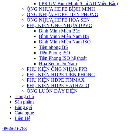
PPR UV Bình Minh (Chỉ AD Miền Bắc)
ỐNG NHỰA HDPE BÌNH MINH
ỐNG NHỰA HDPE TIỀN PHONG
ỐNG NHỰA HDPE HOA SEN
PHỤ KIỆN ỐNG NHỰA UPVC
Bình Minh Miền Bắc
Bình Minh Miền Nam BS
Bình Minh Miền Nam ISO
Tiền phong BS
Tiền Phong ISO
Tiền Phong ISO hệ thoát
Hoa Sen miền Nam
PHỤ KIỆN ỐNG NHỰA PPR
PHỤ KIỆN HDPE TIỀN PHONG
PHỤ KIỆN HDPE FINMAX
PHỤ KIỆN HDPE HATHACO
ỐNG LUỒN DÂY ĐIỆN
Trang chủ
Sản phẩm
Bảng giá
Catalogue
Liên Hệ
0866616768