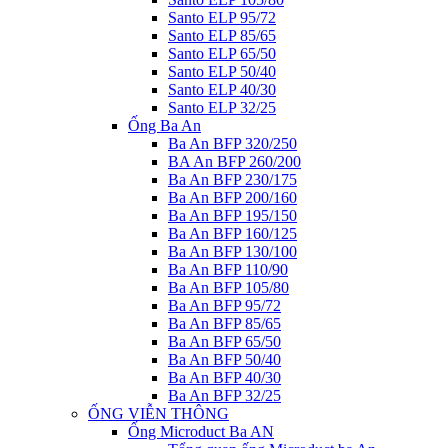
Santo ELP 95/72
Santo ELP 85/65
Santo ELP 65/50
Santo ELP 50/40
Santo ELP 40/30
Santo ELP 32/25
Ống Ba An
Ba An BFP 320/250
BA An BFP 260/200
Ba An BFP 230/175
Ba An BFP 200/160
Ba An BFP 195/150
Ba An BFP 160/125
Ba An BFP 130/100
Ba An BFP 110/90
Ba An BFP 105/80
Ba An BFP 95/72
Ba An BFP 85/65
Ba An BFP 65/50
Ba An BFP 50/40
Ba An BFP 40/30
Ba An BFP 32/25
ỐNG VIỄN THÔNG
Ống Microduct Ba AN