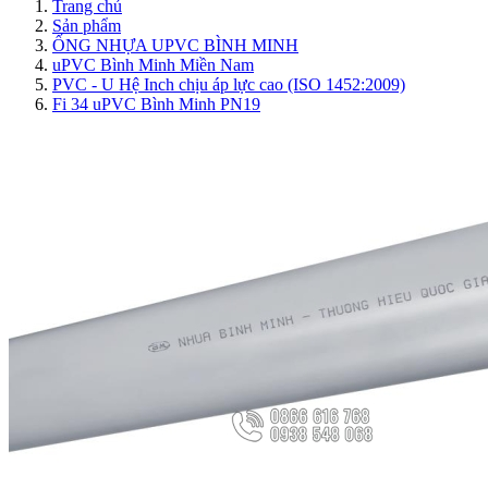
Trang chủ
Sản phẩm
ỐNG NHỰA UPVC BÌNH MINH
uPVC Bình Minh Miền Nam
PVC - U Hệ Inch chịu áp lực cao (ISO 1452:2009)
Fi 34 uPVC Bình Minh PN19