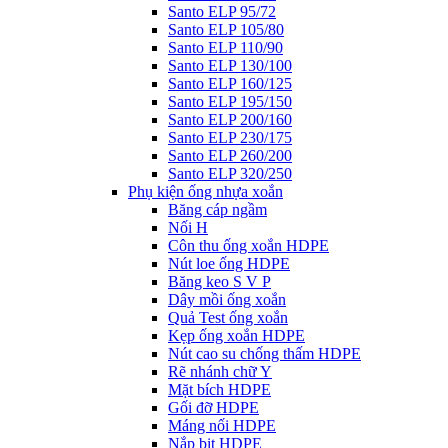
Santo ELP 95/72
Santo ELP 105/80
Santo ELP 110/90
Santo ELP 130/100
Santo ELP 160/125
Santo ELP 195/150
Santo ELP 200/160
Santo ELP 230/175
Santo ELP 260/200
Santo ELP 320/250
Phụ kiện ống nhựa xoắn
Băng cáp ngầm
Nối H
Côn thu ống xoắn HDPE
Nút loe ống HDPE
Băng keo S V P
Dây mồi ống xoắn
Quả Test ống xoắn
Kẹp ống xoắn HDPE
Nút cao su chống thấm HDPE
Rẽ nhánh chữ Y
Mặt bích HDPE
Gối đỡ HDPE
Máng nối HDPE
Nắp bịt HDPE