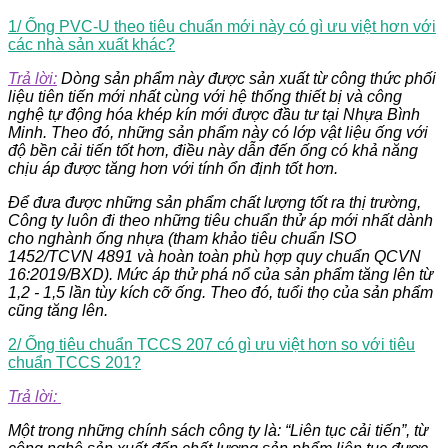
1/ Ống PVC-U theo tiêu chuẩn mới này có gì ưu việt hơn với
các nhà sản xuất khác?
Trả lời:
Dòng sản phẩm này được sản xuất từ công thức phối
liệu tiên tiến mới nhất cùng với hệ thống thiết bị và công
nghệ tự động hóa khép kín mới được đầu tư tại Nhựa Bình
Minh. Theo đó, những sản phẩm này có lớp vật liệu ống với
độ bền cải tiến tốt hơn, điều này dẫn đến ống có khả năng
chịu áp được tăng hơn với tính ổn định tốt hơn.
Để đưa được những sản phẩm chất lượng tốt ra thị trường,
Công ty luôn đi theo những tiêu chuẩn thử áp mới nhất dành
cho nghành ống nhựa (tham khảo tiêu chuẩn ISO
1452/TCVN 4891 và hoàn toàn phù hợp quy chuẩn QCVN
16:2019/BXD). Mức áp thử phá nổ của sản phẩm tăng lên từ
1,2 - 1,5 lần tùy kích cỡ ống. Theo đó, tuổi thọ của sản phẩm
cũng tăng lên.
2/ Ống tiêu chuẩn TCCS 207 có gì ưu việt hơn so với tiêu
chuẩn TCCS 201?
Trả lời:
Một trong những chính sách công ty là: “Liên tục cải tiến”, từ