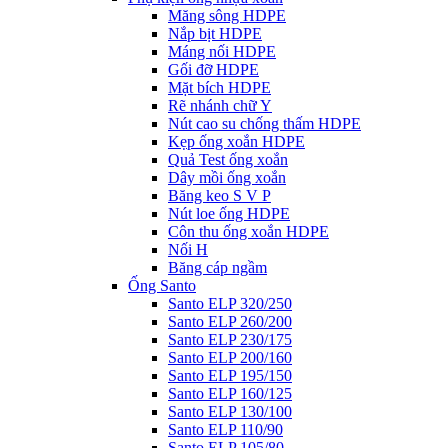
Măng sông HDPE
Nắp bịt HDPE
Máng nối HDPE
Gối đỡ HDPE
Mặt bích HDPE
Rẽ nhánh chữ Y
Nút cao su chống thấm HDPE
Kẹp ống xoắn HDPE
Quả Test ống xoắn
Dây mồi ống xoắn
Băng keo S V P
Nút loe ống HDPE
Côn thu ống xoắn HDPE
Nối H
Băng cáp ngầm
Ống Santo
Santo ELP 320/250
Santo ELP 260/200
Santo ELP 230/175
Santo ELP 200/160
Santo ELP 195/150
Santo ELP 160/125
Santo ELP 130/100
Santo ELP 110/90
Santo ELP 105/80