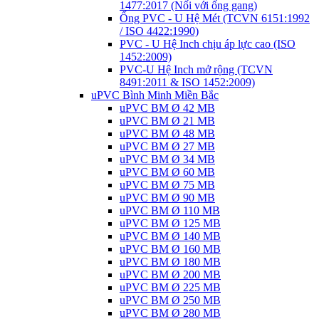
1477:2017 (Nối với ống gang)
Ống PVC - U Hệ Mét (TCVN 6151:1992
/ ISO 4422:1990)
PVC - U Hệ Inch chịu áp lực cao (ISO
1452:2009)
PVC-U Hệ Inch mở rộng (TCVN
8491:2011 & ISO 1452:2009)
uPVC Bình Minh Miền Bắc
uPVC BM Ø 42 MB
uPVC BM Ø 21 MB
uPVC BM Ø 48 MB
uPVC BM Ø 27 MB
uPVC BM Ø 34 MB
uPVC BM Ø 60 MB
uPVC BM Ø 75 MB
uPVC BM Ø 90 MB
uPVC BM Ø 110 MB
uPVC BM Ø 125 MB
uPVC BM Ø 140 MB
uPVC BM Ø 160 MB
uPVC BM Ø 180 MB
uPVC BM Ø 200 MB
uPVC BM Ø 225 MB
uPVC BM Ø 250 MB
uPVC BM Ø 280 MB