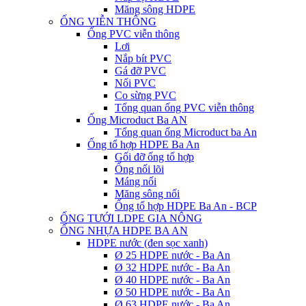
Măng sông HDPE
ỐNG VIỄN THÔNG
Ống PVC viễn thông
Lơi
Nắp bít PVC
Gá đỡ PVC
Nối PVC
Co sừng PVC
Tổng quan ống PVC viễn thông
Ống Microduct Ba AN
Tổng quan ống Microduct ba An
Ống tổ hợp HDPE Ba An
Gối đỡ ống tổ hợp
Ống nối lõi
Máng nối
Măng sông nối
Ống tổ hợp HDPE Ba An - BCP
ỐNG TƯỚI LDPE GIA NÔNG
ỐNG NHỰA HDPE BA AN
HDPE nước (đen sọc xanh)
Ø 25 HDPE nước - Ba An
Ø 32 HDPE nước - Ba An
Ø 40 HDPE nước - Ba An
Ø 50 HDPE nước - Ba An
Ø 63 HDPE nước - Ba An