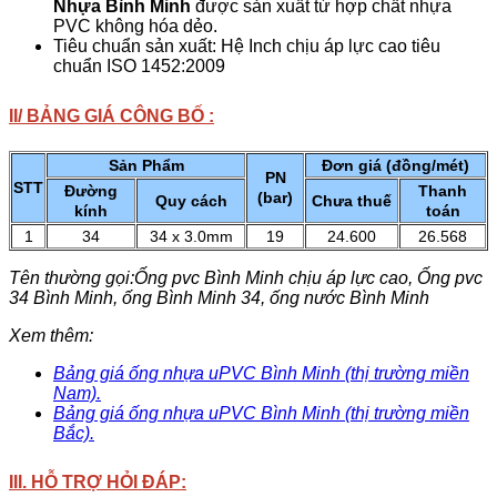
Nhựa Bình Minh
được sản xuất từ hợp chất nhựa
PVC không hóa dẻo.
Tiêu chuẩn sản xuất: Hệ Inch chịu áp lực cao tiêu
chuẩn ISO 1452:2009
II/ BẢNG GIÁ CÔNG BỐ :
Sản Phẩm
Đơn giá (đồng/mét)
PN
STT
Đường
Thanh
(bar)
Quy cách
Chưa thuế
kính
toán
1
34
34 x 3.0mm
19
24.600
26.568
Tên thường gọi:Ống pvc Bình Minh chịu áp lực cao, Ống pvc
34 Bình Minh, ống Bình Minh 34, ống nước Bình Minh
Xem thêm:
Bảng giá ống nhựa uPVC Bình Minh (thị trường miền
Nam).
Bảng giá ống nhựa uPVC Bình Minh (thị trường miền
Bắc).
III. HỖ TRỢ HỎI ĐÁP: