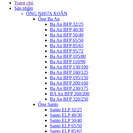
Trang chủ
Sản phẩm
ỐNG NHỰA XOẮN
Ống Ba An
Ba An BFP 32/25
Ba An BFP 40/30
Ba An BFP 50/40
Ba An BFP 65/50
Ba An BFP 85/65
Ba An BFP 95/72
Ba An BFP 105/80
Ba An BFP 110/90
Ba An BFP 130/100
Ba An BFP 160/125
Ba An BFP 195/150
Ba An BFP 200/160
Ba An BFP 230/175
BA An BFP 260/200
Ba An BFP 320/250
Ống Santo
Santo ELP 32/25
Santo ELP 40/30
Santo ELP 50/40
Santo ELP 65/50
Santo ELP 85/65