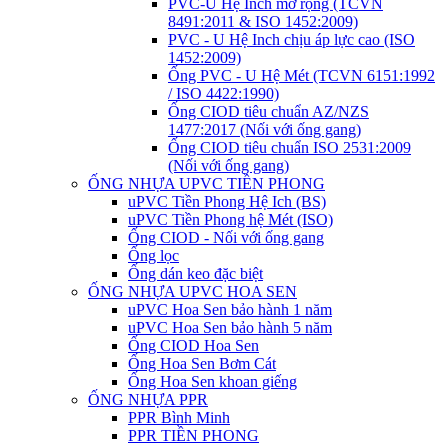
PVC-U Hệ Inch mở rộng (TCVN
8491:2011 & ISO 1452:2009)
PVC - U Hệ Inch chịu áp lực cao (ISO
1452:2009)
Ống PVC - U Hệ Mét (TCVN 6151:1992
/ ISO 4422:1990)
Ống CIOD tiêu chuẩn AZ/NZS
1477:2017 (Nối với ống gang)
Ống CIOD tiêu chuẩn ISO 2531:2009
(Nối với ống gang)
ỐNG NHỰA UPVC TIỀN PHONG
uPVC Tiền Phong Hệ Ich (BS)
uPVC Tiền Phong hệ Mét (ISO)
Ống CIOD - Nối với ống gang
Ống lọc
Ống dán keo đặc biệt
ỐNG NHỰA UPVC HOA SEN
uPVC Hoa Sen bảo hành 1 năm
uPVC Hoa Sen bảo hành 5 năm
Ống CIOD Hoa Sen
Ống Hoa Sen Bơm Cát
Ống Hoa Sen khoan giếng
ỐNG NHỰA PPR
PPR Bình Minh
PPR TIỀN PHONG