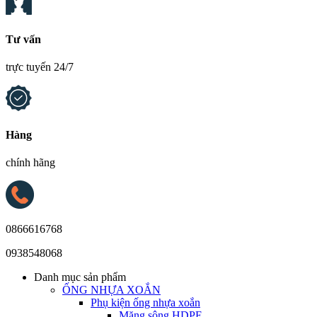
Tư vấn
trực tuyến 24/7
Hàng
chính hãng
0866616768
0938548068
Danh mục sản phẩm
ỐNG NHỰA XOẮN
Phụ kiện ống nhựa xoắn
Măng sông HDPE