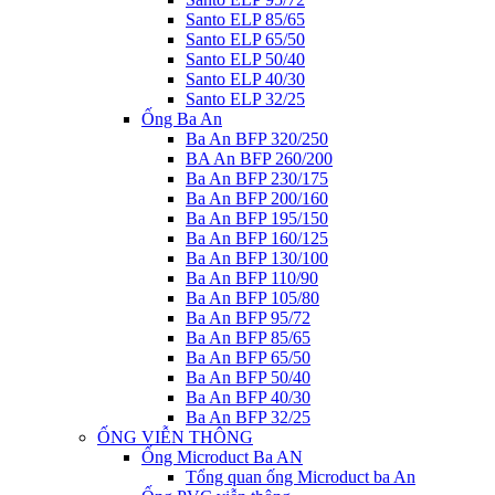
Santo ELP 85/65
Santo ELP 65/50
Santo ELP 50/40
Santo ELP 40/30
Santo ELP 32/25
Ống Ba An
Ba An BFP 320/250
BA An BFP 260/200
Ba An BFP 230/175
Ba An BFP 200/160
Ba An BFP 195/150
Ba An BFP 160/125
Ba An BFP 130/100
Ba An BFP 110/90
Ba An BFP 105/80
Ba An BFP 95/72
Ba An BFP 85/65
Ba An BFP 65/50
Ba An BFP 50/40
Ba An BFP 40/30
Ba An BFP 32/25
ỐNG VIỄN THÔNG
Ống Microduct Ba AN
Tổng quan ống Microduct ba An