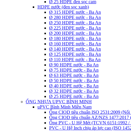
Ø 25 HDPE đen sọc cam
HDPE nước (đen sọc xanh)
Ø 315 HDPE nước - Ba An
Ø 280 HDPE nước - Ba An
Ø 250 HDPE nước - Ba An
Ø 225 HDPE nước - Ba An
Ø 200 HDPE nước - Ba An
Ø 180 HDPE nước - Ba An
Ø 160 HDPE nước - Ba An
Ø 140 HDPE nước - Ba An
Ø 125 HDPE nước - Ba An
Ø 110 HDPE nước - Ba An
Ø 90 HDPE nước - Ba An
Ø 75 HDPE nước - Ba An
Ø 63 HDPE nước - Ba An
Ø 50 HDPE nước - Ba An
Ø 40 HDPE nước - Ba An
Ø 32 HDPE nước - Ba An
Ø 25 HDPE nước - Ba An
ỐNG NHỰA UPVC BÌNH MINH
uPVC Bình Minh Miền Nam
Ống CIOD tiêu chuẩn ISO 2531:2009 (Nối 
Ống CIOD tiêu chuẩn AZ/NZS 1477:2017 (
Ống PVC - U Hệ Mét (TCVN 6151:1992 / 
PVC - U Hệ Inch chịu áp lực cao (ISO 145