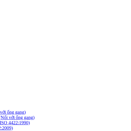
với ống gang)
Nối với ống gang)
ISO 4422:1990)
2:2009)