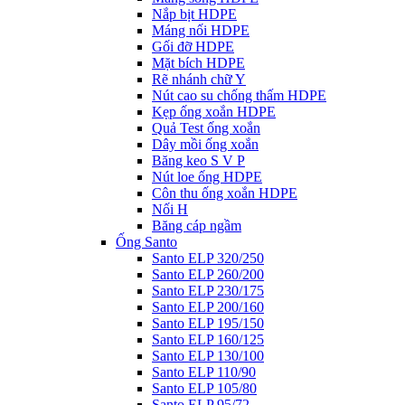
Nắp bịt HDPE
Máng nối HDPE
Gối đỡ HDPE
Mặt bích HDPE
Rẽ nhánh chữ Y
Nút cao su chống thấm HDPE
Kẹp ống xoắn HDPE
Quả Test ống xoắn
Dây mồi ống xoắn
Băng keo S V P
Nút loe ống HDPE
Côn thu ống xoắn HDPE
Nối H
Băng cáp ngầm
Ống Santo
Santo ELP 320/250
Santo ELP 260/200
Santo ELP 230/175
Santo ELP 200/160
Santo ELP 195/150
Santo ELP 160/125
Santo ELP 130/100
Santo ELP 110/90
Santo ELP 105/80
Santo ELP 95/72