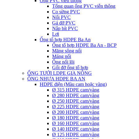
Ống PVC viễn thông
Tổng quan ống PVC viễn thông
Co sừng PVC
Nối PVC
Gá đỡ PVC
Nắp bít PVC
Lơi
Ống tổ hợp HDPE Ba An
Ống tổ hợp HDPE Ba An - BCP
Măng sông nối
Máng nối
Ống nối lõi
Gối đỡ ống tổ hợp
ỐNG TƯỚI LDPE GIA NÔNG
ỐNG NHỰA HDPE BA AN
HDPE điện (Màu cam hoặc vàng)
Ø 315 HDPE cam/vàng
Ø 280 HDPE cam/vàng
Ø 250 HDPE cam/vàng
Ø 225 HDPE cam/vàng
Ø 200 HDPE cam/vàng
Ø 180 HDPE cam/vàng
Ø 160 HDPE cam/vàng
Ø 140 HDPE cam/vàng
Ø 125 HDPE cam/vàng