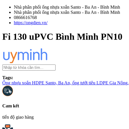
Nhà phân phối ống nhựa xoắn Santo - Ba An - Bình Minh
Nhà phân phối ống nhựa xoắn Santo - Ba An - Bình Minh
0866616768
https://ongdien.vn/
Fi 130 uPVC Bình Minh PN10
Tags:
Ống nhựa xoắn HDPE Santo, Ba An, ống tưới tiêu LDPE Gia Nông, 
Cam kết
tiến độ giao hàng