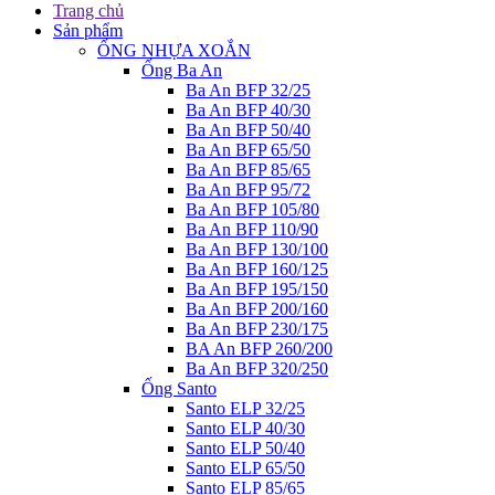
Trang chủ
Sản phẩm
ỐNG NHỰA XOẮN
Ống Ba An
Ba An BFP 32/25
Ba An BFP 40/30
Ba An BFP 50/40
Ba An BFP 65/50
Ba An BFP 85/65
Ba An BFP 95/72
Ba An BFP 105/80
Ba An BFP 110/90
Ba An BFP 130/100
Ba An BFP 160/125
Ba An BFP 195/150
Ba An BFP 200/160
Ba An BFP 230/175
BA An BFP 260/200
Ba An BFP 320/250
Ống Santo
Santo ELP 32/25
Santo ELP 40/30
Santo ELP 50/40
Santo ELP 65/50
Santo ELP 85/65