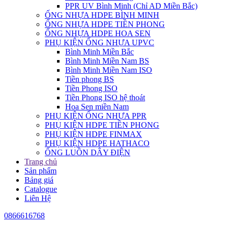
PPR UV Bình Minh (Chỉ AD Miền Bắc)
ỐNG NHỰA HDPE BÌNH MINH
ỐNG NHỰA HDPE TIỀN PHONG
ỐNG NHỰA HDPE HOA SEN
PHỤ KIỆN ỐNG NHỰA UPVC
Bình Minh Miền Bắc
Bình Minh Miền Nam BS
Bình Minh Miền Nam ISO
Tiền phong BS
Tiền Phong ISO
Tiền Phong ISO hệ thoát
Hoa Sen miền Nam
PHỤ KIỆN ỐNG NHỰA PPR
PHỤ KIỆN HDPE TIỀN PHONG
PHỤ KIỆN HDPE FINMAX
PHỤ KIỆN HDPE HATHACO
ỐNG LUỒN DÂY ĐIỆN
Trang chủ
Sản phẩm
Bảng giá
Catalogue
Liên Hệ
0866616768