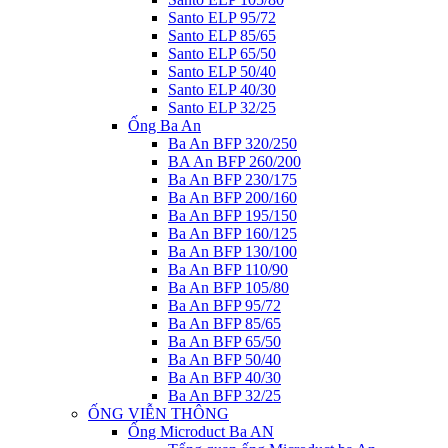
Santo ELP 95/72
Santo ELP 85/65
Santo ELP 65/50
Santo ELP 50/40
Santo ELP 40/30
Santo ELP 32/25
Ống Ba An
Ba An BFP 320/250
BA An BFP 260/200
Ba An BFP 230/175
Ba An BFP 200/160
Ba An BFP 195/150
Ba An BFP 160/125
Ba An BFP 130/100
Ba An BFP 110/90
Ba An BFP 105/80
Ba An BFP 95/72
Ba An BFP 85/65
Ba An BFP 65/50
Ba An BFP 50/40
Ba An BFP 40/30
Ba An BFP 32/25
ỐNG VIỄN THÔNG
Ống Microduct Ba AN