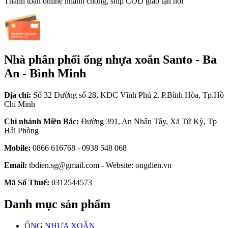
Thanh toán online nhanh chóng, ship COD giao tận nơi
Nhà phân phối ống nhựa xoắn Santo - Ba
An - Bình Minh
Địa chỉ:
Số 32 Đường số 28, KDC Vĩnh Phú 2, P.Bình Hòa, Tp.Hồ
Chí Minh
Chi nhánh Miền Bắc:
Đường 391, An Nhân Tây, Xã Tứ Kỳ, Tp
Hải Phòng
Mobile:
0866 616768 - 0938 548 068
Email:
tbdien.sg@gmail.com - Website: ongdien.vn
Mã Số Thuế:
0312544573
Danh mục sản phẩm
ỐNG NHỰA XOẮN