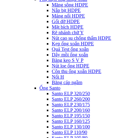
Măng sông HDPE
Nắp bịt HDPE
Máng nối HDPE
Gối đỡ HDPE
Mặt bích HDPE
Rẽ nhánh chữ Y
Nút cao su chống thấm HDPE
Kẹp ống xoắn HDPE
Quả Test ống xoắn
Dây mồi ống xoắn
Băng keo S V P
Nút loe ống HDPE
Côn thu ống xoắn HDPE
Nối H
Băng cáp ngầm
Ống Santo
Santo ELP 320/250
Santo ELP 260/200
Santo ELP 230/175
Santo ELP 200/160
Santo ELP 195/150
Santo ELP 160/125
Santo ELP 130/100
Santo ELP 110/90
Santo ELP 105/80