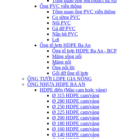
Tổng quan ống Microduct ba An
Ống PVC viễn thông
Tổng quan ống PVC viễn thông
Co sừng PVC
Nối PVC
Gá đỡ PVC
Nắp bít PVC
Lơi
Ống tổ hợp HDPE Ba An
Ống tổ hợp HDPE Ba An - BCP
Măng sông nối
Máng nối
Ống nối lõi
Gối đỡ ống tổ hợp
ỐNG TƯỚI LDPE GIA NÔNG
ỐNG NHỰA HDPE BA AN
HDPE điện (Màu cam hoặc vàng)
Ø 315 HDPE cam/vàng
Ø 280 HDPE cam/vàng
Ø 250 HDPE cam/vàng
Ø 225 HDPE cam/vàng
Ø 200 HDPE cam/vàng
Ø 180 HDPE cam/vàng
Ø 160 HDPE cam/vàng
Ø 140 HDPE cam/vàng