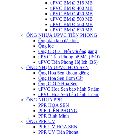
uPVC BM Ø 315 MB
uPVC BM Ø 400 MB
uPVC BM Ø 450 MB
uPVC BM Ø 500 MB
uPVC BM Ø 560 MB
uPVC BM Ø 630 MB
ỐNG NHỰA UPVC TIỀN PHONG
Ống dán keo đặc biệt
Ống lọc
Ống CIOD - Nối với ống gang
uPVC Tiền Phong hệ Mét (ISO)
uPVC Tiền Phong Hệ Ich (BS)
ỐNG NHỰA UPVC HOA SEN
Ống Hoa Sen khoan giếng
Ống Hoa Sen Bơm Cát
Ống CIOD Hoa Sen
uPVC Hoa Sen bảo hành 5 năm
uPVC Hoa Sen bảo hành 1 năm
ỐNG NHỰA PPR
PPR HOA SEN
PPR TIỀN PHONG
PPR Bình Minh
ỐNG PPR UV
PPR UV HOA SEN
PPR UV Tiền Phong