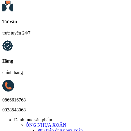
Tư vấn
trực tuyến 24/7
Hàng
chính hãng
0866616768
0938548068
Danh mục sản phẩm
ỐNG NHỰA XOẮN
Phụ kiện ống nhựa xoắn