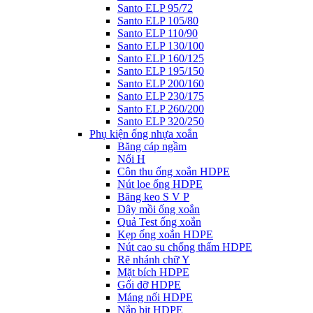
Santo ELP 95/72
Santo ELP 105/80
Santo ELP 110/90
Santo ELP 130/100
Santo ELP 160/125
Santo ELP 195/150
Santo ELP 200/160
Santo ELP 230/175
Santo ELP 260/200
Santo ELP 320/250
Phụ kiện ống nhựa xoắn
Băng cáp ngầm
Nối H
Côn thu ống xoắn HDPE
Nút loe ống HDPE
Băng keo S V P
Dây mồi ống xoắn
Quả Test ống xoắn
Kẹp ống xoắn HDPE
Nút cao su chống thấm HDPE
Rẽ nhánh chữ Y
Mặt bích HDPE
Gối đỡ HDPE
Máng nối HDPE
Nắp bịt HDPE