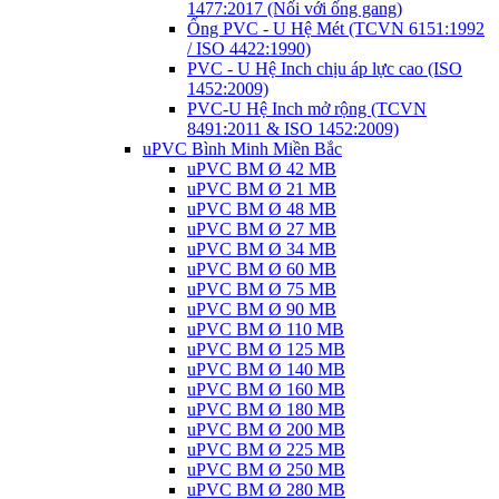
1477:2017 (Nối với ống gang)
Ống PVC - U Hệ Mét (TCVN 6151:1992
/ ISO 4422:1990)
PVC - U Hệ Inch chịu áp lực cao (ISO
1452:2009)
PVC-U Hệ Inch mở rộng (TCVN
8491:2011 & ISO 1452:2009)
uPVC Bình Minh Miền Bắc
uPVC BM Ø 42 MB
uPVC BM Ø 21 MB
uPVC BM Ø 48 MB
uPVC BM Ø 27 MB
uPVC BM Ø 34 MB
uPVC BM Ø 60 MB
uPVC BM Ø 75 MB
uPVC BM Ø 90 MB
uPVC BM Ø 110 MB
uPVC BM Ø 125 MB
uPVC BM Ø 140 MB
uPVC BM Ø 160 MB
uPVC BM Ø 180 MB
uPVC BM Ø 200 MB
uPVC BM Ø 225 MB
uPVC BM Ø 250 MB
uPVC BM Ø 280 MB