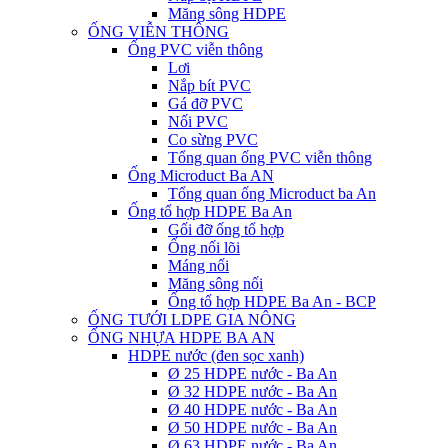
Măng sông HDPE
ỐNG VIỄN THÔNG
Ống PVC viễn thông
Lơi
Nắp bít PVC
Gá đỡ PVC
Nối PVC
Co sừng PVC
Tổng quan ống PVC viễn thông
Ống Microduct Ba AN
Tổng quan ống Microduct ba An
Ống tổ hợp HDPE Ba An
Gối đỡ ống tổ hợp
Ống nối lõi
Máng nối
Măng sông nối
Ống tổ hợp HDPE Ba An - BCP
ỐNG TƯỚI LDPE GIA NÔNG
ỐNG NHỰA HDPE BA AN
HDPE nước (đen sọc xanh)
Ø 25 HDPE nước - Ba An
Ø 32 HDPE nước - Ba An
Ø 40 HDPE nước - Ba An
Ø 50 HDPE nước - Ba An
Ø 63 HDPE nước - Ba An