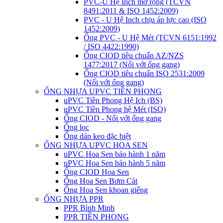
PVC-U Hệ Inch mở rộng (TCVN
8491:2011 & ISO 1452:2009)
PVC - U Hệ Inch chịu áp lực cao (ISO
1452:2009)
Ống PVC - U Hệ Mét (TCVN 6151:1992
/ ISO 4422:1990)
Ống CIOD tiêu chuẩn AZ/NZS
1477:2017 (Nối với ống gang)
Ống CIOD tiêu chuẩn ISO 2531:2009
(Nối với ống gang)
ỐNG NHỰA UPVC TIỀN PHONG
uPVC Tiền Phong Hệ Ich (BS)
uPVC Tiền Phong hệ Mét (ISO)
Ống CIOD - Nối với ống gang
Ống lọc
Ống dán keo đặc biệt
ỐNG NHỰA UPVC HOA SEN
uPVC Hoa Sen bảo hành 1 năm
uPVC Hoa Sen bảo hành 5 năm
Ống CIOD Hoa Sen
Ống Hoa Sen Bơm Cát
Ống Hoa Sen khoan giếng
ỐNG NHỰA PPR
PPR Bình Minh
PPR TIỀN PHONG