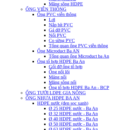
Măng sông HDPE
ỐNG VIỄN THÔNG
Ống PVC viễn thông
Lơi
Nắp bít PVC
Gá đỡ PVC
Nối PVC
Co sừng PVC
Tổng quan ống PVC viễn thông
Ống Microduct Ba AN
Tổng quan ống Microduct ba An
Ống tổ hợp HDPE Ba An
Gối đỡ ống tổ hợp
Ống nối lõi
Máng nối
Măng sông nối
Ống tổ hợp HDPE Ba An - BCP
ỐNG TƯỚI LDPE GIA NÔNG
ỐNG NHỰA HDPE BA AN
HDPE nước (đen sọc xanh)
Ø 25 HDPE nước - Ba An
Ø 32 HDPE nước - Ba An
Ø 40 HDPE nước - Ba An
Ø 50 HDPE nước - Ba An
Ø 63 HDPE nước - Ba An