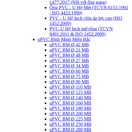
1477:2017 (Nối với ống gang)
Ống PVC - U Hệ Mét (TCVN 6151:1992
/ ISO 4422:1990)
PVC - U Hệ Inch chịu áp lực cao (ISO
1452:2009)
PVC-U Hệ Inch mở rộng (TCVN
8491:2011 & ISO 1452:2009)
uPVC Bình Minh Miền Bắc
uPVC BM Ø 42 MB
uPVC BM Ø 21 MB
uPVC BM Ø 48 MB
uPVC BM Ø 27 MB
uPVC BM Ø 34 MB
uPVC BM Ø 60 MB
uPVC BM Ø 75 MB
uPVC BM Ø 90 MB
uPVC BM Ø 110 MB
uPVC BM Ø 125 MB
uPVC BM Ø 140 MB
uPVC BM Ø 160 MB
uPVC BM Ø 180 MB
uPVC BM Ø 200 MB
uPVC BM Ø 225 MB
uPVC BM Ø 250 MB
uPVC BM Ø 280 MB