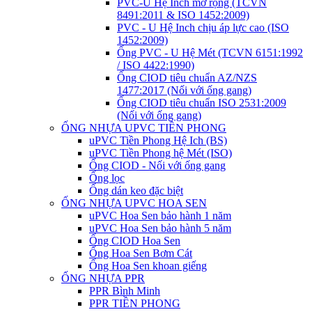
PVC-U Hệ Inch mở rộng (TCVN
8491:2011 & ISO 1452:2009)
PVC - U Hệ Inch chịu áp lực cao (ISO
1452:2009)
Ống PVC - U Hệ Mét (TCVN 6151:1992
/ ISO 4422:1990)
Ống CIOD tiêu chuẩn AZ/NZS
1477:2017 (Nối với ống gang)
Ống CIOD tiêu chuẩn ISO 2531:2009
(Nối với ống gang)
ỐNG NHỰA UPVC TIỀN PHONG
uPVC Tiền Phong Hệ Ich (BS)
uPVC Tiền Phong hệ Mét (ISO)
Ống CIOD - Nối với ống gang
Ống lọc
Ống dán keo đặc biệt
ỐNG NHỰA UPVC HOA SEN
uPVC Hoa Sen bảo hành 1 năm
uPVC Hoa Sen bảo hành 5 năm
Ống CIOD Hoa Sen
Ống Hoa Sen Bơm Cát
Ống Hoa Sen khoan giếng
ỐNG NHỰA PPR
PPR Bình Minh
PPR TIỀN PHONG