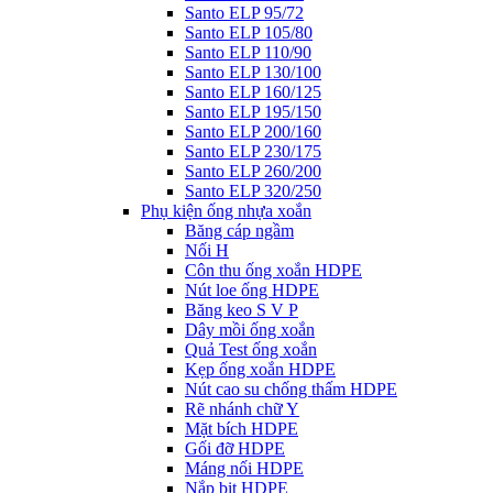
Santo ELP 95/72
Santo ELP 105/80
Santo ELP 110/90
Santo ELP 130/100
Santo ELP 160/125
Santo ELP 195/150
Santo ELP 200/160
Santo ELP 230/175
Santo ELP 260/200
Santo ELP 320/250
Phụ kiện ống nhựa xoắn
Băng cáp ngầm
Nối H
Côn thu ống xoắn HDPE
Nút loe ống HDPE
Băng keo S V P
Dây mồi ống xoắn
Quả Test ống xoắn
Kẹp ống xoắn HDPE
Nút cao su chống thấm HDPE
Rẽ nhánh chữ Y
Mặt bích HDPE
Gối đỡ HDPE
Máng nối HDPE
Nắp bịt HDPE