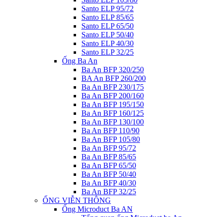
Santo ELP 95/72
Santo ELP 85/65
Santo ELP 65/50
Santo ELP 50/40
Santo ELP 40/30
Santo ELP 32/25
Ống Ba An
Ba An BFP 320/250
BA An BFP 260/200
Ba An BFP 230/175
Ba An BFP 200/160
Ba An BFP 195/150
Ba An BFP 160/125
Ba An BFP 130/100
Ba An BFP 110/90
Ba An BFP 105/80
Ba An BFP 95/72
Ba An BFP 85/65
Ba An BFP 65/50
Ba An BFP 50/40
Ba An BFP 40/30
Ba An BFP 32/25
ỐNG VIỄN THÔNG
Ống Microduct Ba AN