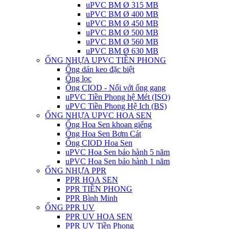
uPVC BM Ø 315 MB
uPVC BM Ø 400 MB
uPVC BM Ø 450 MB
uPVC BM Ø 500 MB
uPVC BM Ø 560 MB
uPVC BM Ø 630 MB
ỐNG NHỰA UPVC TIỀN PHONG
Ống dán keo đặc biệt
Ống lọc
Ống CIOD - Nối với ống gang
uPVC Tiền Phong hệ Mét (ISO)
uPVC Tiền Phong Hệ Ich (BS)
ỐNG NHỰA UPVC HOA SEN
Ống Hoa Sen khoan giếng
Ống Hoa Sen Bơm Cát
Ống CIOD Hoa Sen
uPVC Hoa Sen bảo hành 5 năm
uPVC Hoa Sen bảo hành 1 năm
ỐNG NHỰA PPR
PPR HOA SEN
PPR TIỀN PHONG
PPR Bình Minh
ỐNG PPR UV
PPR UV HOA SEN
PPR UV Tiền Phong