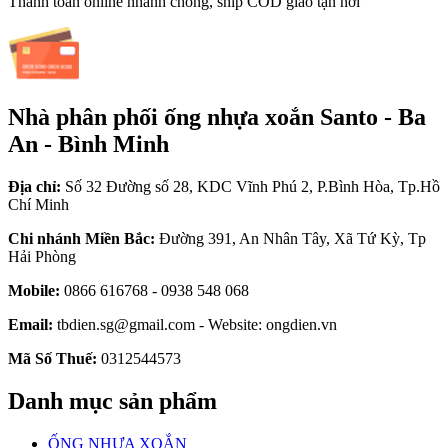
Thanh toán online nhanh chóng, ship COD giao tận nơi
Nhà phân phối ống nhựa xoắn Santo - Ba
An - Bình Minh
Địa chỉ:
Số 32 Đường số 28, KDC Vĩnh Phú 2, P.Bình Hòa, Tp.Hồ
Chí Minh
Chi nhánh Miền Bắc:
Đường 391, An Nhân Tây, Xã Tứ Kỳ, Tp
Hải Phòng
Mobile:
0866 616768 - 0938 548 068
Email:
tbdien.sg@gmail.com - Website: ongdien.vn
Mã Số Thuế:
0312544573
Danh mục sản phẩm
ỐNG NHỰA XOẮN