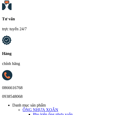
Tư vấn
trực tuyến 24/7
Hàng
chính hãng
0866616768
0938548068
Danh mục sản phẩm
ỐNG NHỰA XOẮN
Phụ kiện ống nhựa xoắn