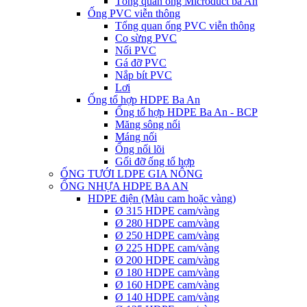
Tổng quan ống Microduct ba An
Ống PVC viễn thông
Tổng quan ống PVC viễn thông
Co sừng PVC
Nối PVC
Gá đỡ PVC
Nắp bít PVC
Lơi
Ống tổ hợp HDPE Ba An
Ống tổ hợp HDPE Ba An - BCP
Măng sông nối
Máng nối
Ống nối lõi
Gối đỡ ống tổ hợp
ỐNG TƯỚI LDPE GIA NÔNG
ỐNG NHỰA HDPE BA AN
HDPE điện (Màu cam hoặc vàng)
Ø 315 HDPE cam/vàng
Ø 280 HDPE cam/vàng
Ø 250 HDPE cam/vàng
Ø 225 HDPE cam/vàng
Ø 200 HDPE cam/vàng
Ø 180 HDPE cam/vàng
Ø 160 HDPE cam/vàng
Ø 140 HDPE cam/vàng