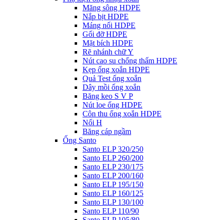
Măng sông HDPE
Nắp bịt HDPE
Máng nối HDPE
Gối đỡ HDPE
Mặt bích HDPE
Rẽ nhánh chữ Y
Nút cao su chống thấm HDPE
Kẹp ống xoắn HDPE
Quả Test ống xoắn
Dây mồi ống xoắn
Băng keo S V P
Nút loe ống HDPE
Côn thu ống xoắn HDPE
Nối H
Băng cáp ngầm
Ống Santo
Santo ELP 320/250
Santo ELP 260/200
Santo ELP 230/175
Santo ELP 200/160
Santo ELP 195/150
Santo ELP 160/125
Santo ELP 130/100
Santo ELP 110/90
Santo ELP 105/80