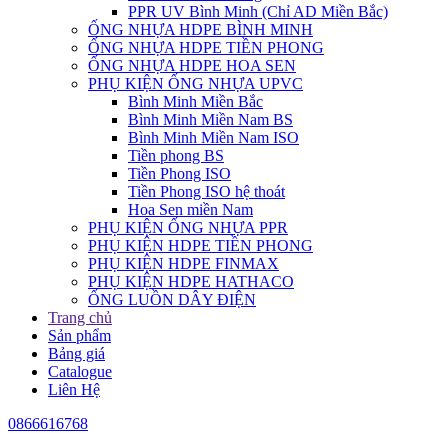
PPR UV Bình Minh (Chỉ AD Miền Bắc)
ỐNG NHỰA HDPE BÌNH MINH
ỐNG NHỰA HDPE TIỀN PHONG
ỐNG NHỰA HDPE HOA SEN
PHỤ KIỆN ỐNG NHỰA UPVC
Bình Minh Miền Bắc
Bình Minh Miền Nam BS
Bình Minh Miền Nam ISO
Tiền phong BS
Tiền Phong ISO
Tiền Phong ISO hệ thoát
Hoa Sen miền Nam
PHỤ KIỆN ỐNG NHỰA PPR
PHỤ KIỆN HDPE TIỀN PHONG
PHỤ KIỆN HDPE FINMAX
PHỤ KIỆN HDPE HATHACO
ỐNG LUỒN DÂY ĐIỆN
Trang chủ
Sản phẩm
Bảng giá
Catalogue
Liên Hệ
0866616768