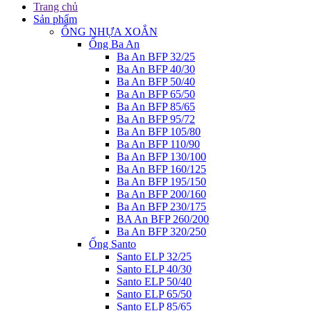
Trang chủ
Sản phẩm
ỐNG NHỰA XOẮN
Ống Ba An
Ba An BFP 32/25
Ba An BFP 40/30
Ba An BFP 50/40
Ba An BFP 65/50
Ba An BFP 85/65
Ba An BFP 95/72
Ba An BFP 105/80
Ba An BFP 110/90
Ba An BFP 130/100
Ba An BFP 160/125
Ba An BFP 195/150
Ba An BFP 200/160
Ba An BFP 230/175
BA An BFP 260/200
Ba An BFP 320/250
Ống Santo
Santo ELP 32/25
Santo ELP 40/30
Santo ELP 50/40
Santo ELP 65/50
Santo ELP 85/65