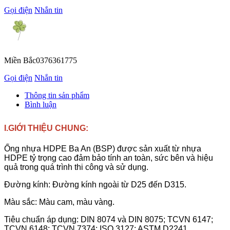
Gọi điện
Nhắn tin
Miền Bắc
0376361775
Gọi điện
Nhắn tin
Thông tin sản phẩm
Bình luận
I.GIỚI THIỆU CHUNG:
Ống nhựa HDPE Ba An (BSP) được sản xuất từ nhựa
HDPE tỷ trọng cao đảm bảo tính an toàn, sức bên và hiệu
quả trong quá trình thi công và sử dụng.
Đường kính: Đường kính ngoài từ D25 đến D315.
Màu sắc: Màu cam, màu vàng.
Tiêu chuẩn áp dụng: DIN 8074 và DIN 8075; TCVN 6147;
TCVN 6148; TCVN 7374; ISO 3127; ASTM D2241