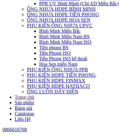
PPR UV Bình Minh (Chỉ AD Miền Bắc)
ỐNG NHỰA HDPE BÌNH MINH
ỐNG NHỰA HDPE TIỀN PHONG
ỐNG NHỰA HDPE HOA SEN
PHỤ KIỆN ỐNG NHỰA UPVC
Bình Minh Miền Bắc
Bình Minh Miền Nam BS
Bình Minh Miền Nam ISO
Tiền phong BS
Tiền Phong ISO
Tiền Phong ISO hệ thoát
Hoa Sen miền Nam
PHỤ KIỆN ỐNG NHỰA PPR
PHỤ KIỆN HDPE TIỀN PHONG
PHỤ KIỆN HDPE FINMAX
PHỤ KIỆN HDPE HATHACO
ỐNG LUỒN DÂY ĐIỆN
Trang chủ
Sản phẩm
Bảng giá
Catalogue
Liên Hệ
0866616768