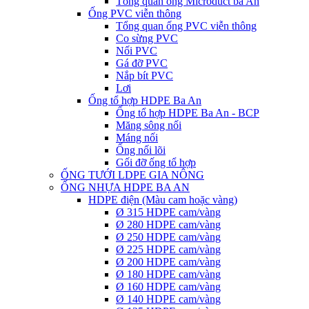
Tổng quan ống Microduct ba An
Ống PVC viễn thông
Tổng quan ống PVC viễn thông
Co sừng PVC
Nối PVC
Gá đỡ PVC
Nắp bít PVC
Lơi
Ống tổ hợp HDPE Ba An
Ống tổ hợp HDPE Ba An - BCP
Măng sông nối
Máng nối
Ống nối lõi
Gối đỡ ống tổ hợp
ỐNG TƯỚI LDPE GIA NÔNG
ỐNG NHỰA HDPE BA AN
HDPE điện (Màu cam hoặc vàng)
Ø 315 HDPE cam/vàng
Ø 280 HDPE cam/vàng
Ø 250 HDPE cam/vàng
Ø 225 HDPE cam/vàng
Ø 200 HDPE cam/vàng
Ø 180 HDPE cam/vàng
Ø 160 HDPE cam/vàng
Ø 140 HDPE cam/vàng