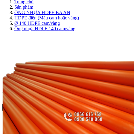
Trang chủ
Sản phẩm
ỐNG NHỰA HDPE BA AN
HDPE điện (Màu cam hoặc vàng)
Ø 140 HDPE cam/vàng
Ống nhựa HDPE 140 cam/vàng