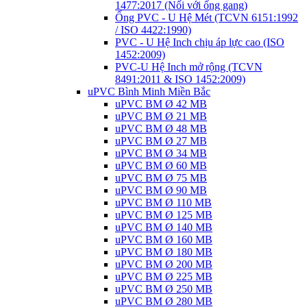
1477:2017 (Nối với ống gang)
Ống PVC - U Hệ Mét (TCVN 6151:1992
/ ISO 4422:1990)
PVC - U Hệ Inch chịu áp lực cao (ISO
1452:2009)
PVC-U Hệ Inch mở rộng (TCVN
8491:2011 & ISO 1452:2009)
uPVC Bình Minh Miền Bắc
uPVC BM Ø 42 MB
uPVC BM Ø 21 MB
uPVC BM Ø 48 MB
uPVC BM Ø 27 MB
uPVC BM Ø 34 MB
uPVC BM Ø 60 MB
uPVC BM Ø 75 MB
uPVC BM Ø 90 MB
uPVC BM Ø 110 MB
uPVC BM Ø 125 MB
uPVC BM Ø 140 MB
uPVC BM Ø 160 MB
uPVC BM Ø 180 MB
uPVC BM Ø 200 MB
uPVC BM Ø 225 MB
uPVC BM Ø 250 MB
uPVC BM Ø 280 MB