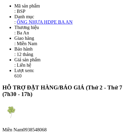
Mã sản phẩm
:
BSP
Danh mục
:
ỐNG NHỰA HDPE BA AN
Thương hiệu
: Ba An
Giao hàng
: Miền Nam
Bảo hành
: 12 tháng
Giá sản phẩm
:
Liên hệ
Lượt xem:
610
HỖ TRỢ ĐẶT HÀNG/BÁO GIÁ
(Thứ 2 - Thứ 7
(7h30 - 17h)
Miền Nam
0938548068