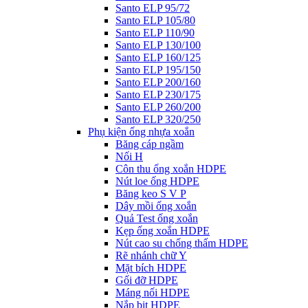
Santo ELP 95/72
Santo ELP 105/80
Santo ELP 110/90
Santo ELP 130/100
Santo ELP 160/125
Santo ELP 195/150
Santo ELP 200/160
Santo ELP 230/175
Santo ELP 260/200
Santo ELP 320/250
Phụ kiện ống nhựa xoắn
Băng cáp ngầm
Nối H
Côn thu ống xoắn HDPE
Nút loe ống HDPE
Băng keo S V P
Dây mồi ống xoắn
Quả Test ống xoắn
Kẹp ống xoắn HDPE
Nút cao su chống thấm HDPE
Rẽ nhánh chữ Y
Mặt bích HDPE
Gối đỡ HDPE
Máng nối HDPE
Nắp bịt HDPE