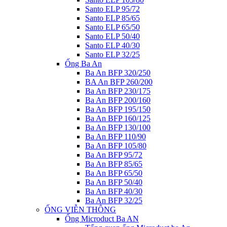
Santo ELP 95/72
Santo ELP 85/65
Santo ELP 65/50
Santo ELP 50/40
Santo ELP 40/30
Santo ELP 32/25
Ống Ba An
Ba An BFP 320/250
BA An BFP 260/200
Ba An BFP 230/175
Ba An BFP 200/160
Ba An BFP 195/150
Ba An BFP 160/125
Ba An BFP 130/100
Ba An BFP 110/90
Ba An BFP 105/80
Ba An BFP 95/72
Ba An BFP 85/65
Ba An BFP 65/50
Ba An BFP 50/40
Ba An BFP 40/30
Ba An BFP 32/25
ỐNG VIỄN THÔNG
Ống Microduct Ba AN