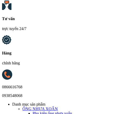
Tư vấn
trực tuyến 24/7
Hàng
chính hãng
0866616768
0938548068
Danh mục sản phẩm
ỐNG NHỰA XOẮN
Phụ kiện ống nhựa xoắn