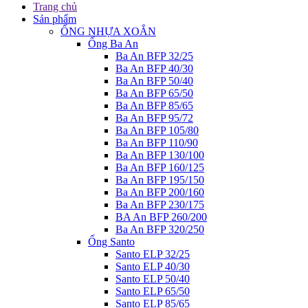
Trang chủ
Sản phẩm
ỐNG NHỰA XOẮN
Ống Ba An
Ba An BFP 32/25
Ba An BFP 40/30
Ba An BFP 50/40
Ba An BFP 65/50
Ba An BFP 85/65
Ba An BFP 95/72
Ba An BFP 105/80
Ba An BFP 110/90
Ba An BFP 130/100
Ba An BFP 160/125
Ba An BFP 195/150
Ba An BFP 200/160
Ba An BFP 230/175
BA An BFP 260/200
Ba An BFP 320/250
Ống Santo
Santo ELP 32/25
Santo ELP 40/30
Santo ELP 50/40
Santo ELP 65/50
Santo ELP 85/65