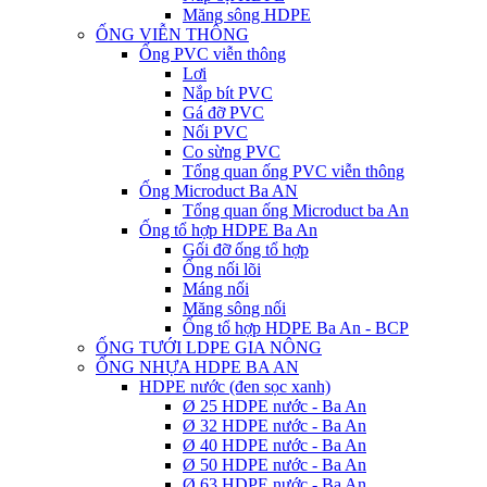
Măng sông HDPE
ỐNG VIỄN THÔNG
Ống PVC viễn thông
Lơi
Nắp bít PVC
Gá đỡ PVC
Nối PVC
Co sừng PVC
Tổng quan ống PVC viễn thông
Ống Microduct Ba AN
Tổng quan ống Microduct ba An
Ống tổ hợp HDPE Ba An
Gối đỡ ống tổ hợp
Ống nối lõi
Máng nối
Măng sông nối
Ống tổ hợp HDPE Ba An - BCP
ỐNG TƯỚI LDPE GIA NÔNG
ỐNG NHỰA HDPE BA AN
HDPE nước (đen sọc xanh)
Ø 25 HDPE nước - Ba An
Ø 32 HDPE nước - Ba An
Ø 40 HDPE nước - Ba An
Ø 50 HDPE nước - Ba An
Ø 63 HDPE nước - Ba An