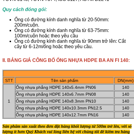
Quy cách đóng gói:
Ống có đường kính danh nghĩa từ 20-50mm:
200m/cuộn.
Ống có đường kính danh nghĩa từ 63-75mm:
100m/cuộn hoặc theo yêu cầu
Ống có đường kính danh nghĩa từ 90mm trở lên: Cắt
cây từ 6-12m/ống hoặc theo yêu cầu.
II. BẢNG GIÁ CÔNG BỐ ỐNG NHỰA HDPE BA AN FI 140:
STT
Tên sản phẩm
DN(mm)
Ống nhựa phẳng HDPE 140x5.4mm PN06
140
Ống nhựa phẳng HDPE 140x6.7mm PN08
140
1
Ống nhựa phẳng HDPE 140x8.3mm PN10
140
Ống nhựa phẳng HDPE 140x10.3mm PN12.5
140
Ống nhựa phẳng HDPE 140x12.7mm PN16
140
Sản phẩm sản xuất theo đơn đặt hàng khối lượng từ 500m trở lên, với số
lượng ít hơn Quý Khách vui lòng liên hệ với chúng tôi để
kiểm tra hàng