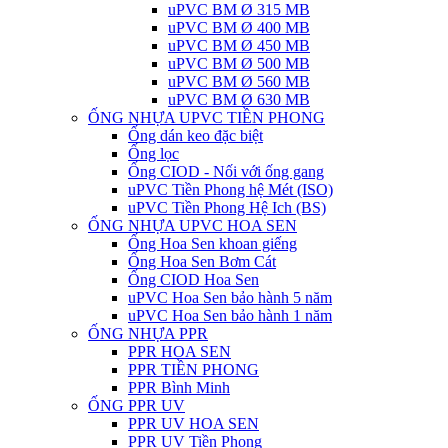
uPVC BM Ø 315 MB
uPVC BM Ø 400 MB
uPVC BM Ø 450 MB
uPVC BM Ø 500 MB
uPVC BM Ø 560 MB
uPVC BM Ø 630 MB
ỐNG NHỰA UPVC TIỀN PHONG
Ống dán keo đặc biệt
Ống lọc
Ống CIOD - Nối với ống gang
uPVC Tiền Phong hệ Mét (ISO)
uPVC Tiền Phong Hệ Ich (BS)
ỐNG NHỰA UPVC HOA SEN
Ống Hoa Sen khoan giếng
Ống Hoa Sen Bơm Cát
Ống CIOD Hoa Sen
uPVC Hoa Sen bảo hành 5 năm
uPVC Hoa Sen bảo hành 1 năm
ỐNG NHỰA PPR
PPR HOA SEN
PPR TIỀN PHONG
PPR Bình Minh
ỐNG PPR UV
PPR UV HOA SEN
PPR UV Tiền Phong