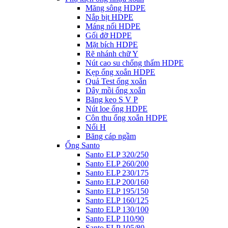
Măng sông HDPE
Nắp bịt HDPE
Máng nối HDPE
Gối đỡ HDPE
Mặt bích HDPE
Rẽ nhánh chữ Y
Nút cao su chống thấm HDPE
Kẹp ống xoắn HDPE
Quả Test ống xoắn
Dây mồi ống xoắn
Băng keo S V P
Nút loe ống HDPE
Côn thu ống xoắn HDPE
Nối H
Băng cáp ngầm
Ống Santo
Santo ELP 320/250
Santo ELP 260/200
Santo ELP 230/175
Santo ELP 200/160
Santo ELP 195/150
Santo ELP 160/125
Santo ELP 130/100
Santo ELP 110/90
Santo ELP 105/80