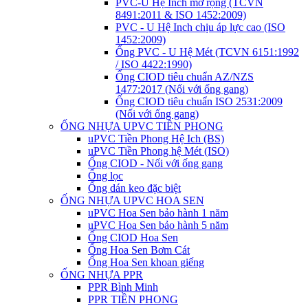
PVC-U Hệ Inch mở rộng (TCVN
8491:2011 & ISO 1452:2009)
PVC - U Hệ Inch chịu áp lực cao (ISO
1452:2009)
Ống PVC - U Hệ Mét (TCVN 6151:1992
/ ISO 4422:1990)
Ống CIOD tiêu chuẩn AZ/NZS
1477:2017 (Nối với ống gang)
Ống CIOD tiêu chuẩn ISO 2531:2009
(Nối với ống gang)
ỐNG NHỰA UPVC TIỀN PHONG
uPVC Tiền Phong Hệ Ich (BS)
uPVC Tiền Phong hệ Mét (ISO)
Ống CIOD - Nối với ống gang
Ống lọc
Ống dán keo đặc biệt
ỐNG NHỰA UPVC HOA SEN
uPVC Hoa Sen bảo hành 1 năm
uPVC Hoa Sen bảo hành 5 năm
Ống CIOD Hoa Sen
Ống Hoa Sen Bơm Cát
Ống Hoa Sen khoan giếng
ỐNG NHỰA PPR
PPR Bình Minh
PPR TIỀN PHONG