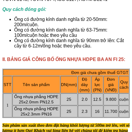
Quy cách đóng gói:
Ống có đường kính danh nghĩa từ 20-50mm:
200m/cuộn.
Ống có đường kính danh nghĩa từ 63-75mm:
100m/cuộn hoặc theo yêu cầu
Ống có đường kính danh nghĩa từ 90mm trở lên: Cắt
cây từ 6-12m/ống hoặc theo yêu cầu.
II. BẢNG GIÁ CÔNG BỐ ỐNG NHỰA HDPE BA AN FI 25:
Đơn giá chưa gồm thuế GTGT
Độ
Áp
Đơn
Quy
STT
Tên sản phẩm
DN(mm)
dày
lực
giá
cách
(mm)
(PN)
(VNĐ)
Ống nhựa phẳng HDPE
25
2.0
12.5
9.800
cuộn
25x2.0mm PN12.5
1
Ống nhựa phẳng HDPE
25
2.3
16
11.700
cuộn
25x2.3mm PN16
Sản phẩm sản xuất theo đơn đặt hàng khối lượng từ 500m trở lên, với số
lượng ít hơn Quý Khách vui lòng liên hệ với chúng tôi để kiểm tra hàng