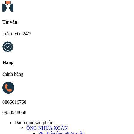
Tư vấn
trực tuyến 24/7
Hàng
chính hãng
0866616768
0938548068
Danh mục sản phẩm
ỐNG NHỰA XOẮN
Phụ kiện ống nhựa xoắn