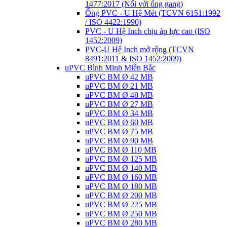
1477:2017 (Nối với ống gang)
Ống PVC - U Hệ Mét (TCVN 6151:1992
/ ISO 4422:1990)
PVC - U Hệ Inch chịu áp lực cao (ISO
1452:2009)
PVC-U Hệ Inch mở rộng (TCVN
8491:2011 & ISO 1452:2009)
uPVC Bình Minh Miền Bắc
uPVC BM Ø 42 MB
uPVC BM Ø 21 MB
uPVC BM Ø 48 MB
uPVC BM Ø 27 MB
uPVC BM Ø 34 MB
uPVC BM Ø 60 MB
uPVC BM Ø 75 MB
uPVC BM Ø 90 MB
uPVC BM Ø 110 MB
uPVC BM Ø 125 MB
uPVC BM Ø 140 MB
uPVC BM Ø 160 MB
uPVC BM Ø 180 MB
uPVC BM Ø 200 MB
uPVC BM Ø 225 MB
uPVC BM Ø 250 MB
uPVC BM Ø 280 MB