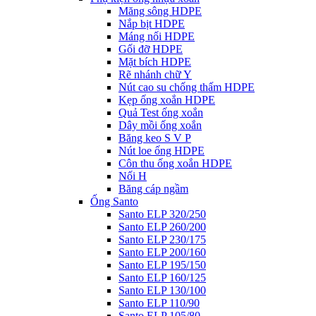
Măng sông HDPE
Nắp bịt HDPE
Máng nối HDPE
Gối đỡ HDPE
Mặt bích HDPE
Rẽ nhánh chữ Y
Nút cao su chống thấm HDPE
Kẹp ống xoắn HDPE
Quả Test ống xoắn
Dây mồi ống xoắn
Băng keo S V P
Nút loe ống HDPE
Côn thu ống xoắn HDPE
Nối H
Băng cáp ngầm
Ống Santo
Santo ELP 320/250
Santo ELP 260/200
Santo ELP 230/175
Santo ELP 200/160
Santo ELP 195/150
Santo ELP 160/125
Santo ELP 130/100
Santo ELP 110/90
Santo ELP 105/80