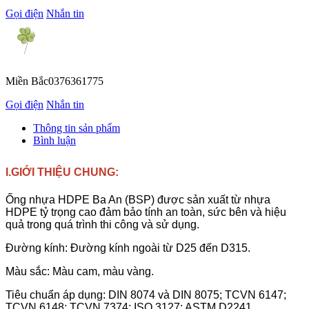
Gọi điện
Nhắn tin
Miền Bắc
0376361775
Gọi điện
Nhắn tin
Thông tin sản phẩm
Bình luận
I.GIỚI THIỆU CHUNG:
Ống nhựa HDPE Ba An (BSP) được sản xuất từ nhựa
HDPE tỷ trọng cao đảm bảo tính an toàn, sức bên và hiệu
quả trong quá trình thi công và sử dụng.
Đường kính: Đường kính ngoài từ D25 đến D315.
Màu sắc: Màu cam, màu vàng.
Tiêu chuẩn áp dụng: DIN 8074 và DIN 8075; TCVN 6147;
TCVN 6148; TCVN 7374; ISO 3127; ASTM D2241