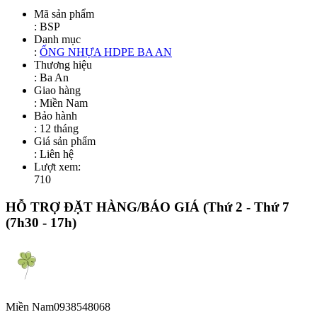
Mã sản phẩm
:
BSP
Danh mục
:
ỐNG NHỰA HDPE BA AN
Thương hiệu
: Ba An
Giao hàng
: Miền Nam
Bảo hành
: 12 tháng
Giá sản phẩm
:
Liên hệ
Lượt xem:
710
HỖ TRỢ ĐẶT HÀNG/BÁO GIÁ
(Thứ 2 - Thứ 7
(7h30 - 17h)
Miền Nam
0938548068