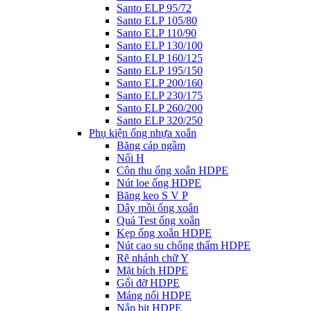
Santo ELP 95/72
Santo ELP 105/80
Santo ELP 110/90
Santo ELP 130/100
Santo ELP 160/125
Santo ELP 195/150
Santo ELP 200/160
Santo ELP 230/175
Santo ELP 260/200
Santo ELP 320/250
Phụ kiện ống nhựa xoắn
Băng cáp ngầm
Nối H
Côn thu ống xoắn HDPE
Nút loe ống HDPE
Băng keo S V P
Dây mồi ống xoắn
Quả Test ống xoắn
Kẹp ống xoắn HDPE
Nút cao su chống thấm HDPE
Rẽ nhánh chữ Y
Mặt bích HDPE
Gối đỡ HDPE
Máng nối HDPE
Nắp bịt HDPE