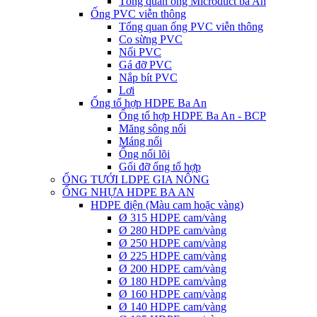
Tổng quan ống Microduct ba An
Ống PVC viễn thông
Tổng quan ống PVC viễn thông
Co sừng PVC
Nối PVC
Gá đỡ PVC
Nắp bít PVC
Lơi
Ống tổ hợp HDPE Ba An
Ống tổ hợp HDPE Ba An - BCP
Măng sông nối
Máng nối
Ống nối lõi
Gối đỡ ống tổ hợp
ỐNG TƯỚI LDPE GIA NÔNG
ỐNG NHỰA HDPE BA AN
HDPE điện (Màu cam hoặc vàng)
Ø 315 HDPE cam/vàng
Ø 280 HDPE cam/vàng
Ø 250 HDPE cam/vàng
Ø 225 HDPE cam/vàng
Ø 200 HDPE cam/vàng
Ø 180 HDPE cam/vàng
Ø 160 HDPE cam/vàng
Ø 140 HDPE cam/vàng