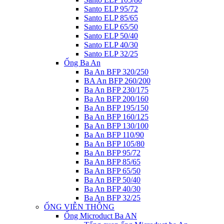
Santo ELP 95/72
Santo ELP 85/65
Santo ELP 65/50
Santo ELP 50/40
Santo ELP 40/30
Santo ELP 32/25
Ống Ba An
Ba An BFP 320/250
BA An BFP 260/200
Ba An BFP 230/175
Ba An BFP 200/160
Ba An BFP 195/150
Ba An BFP 160/125
Ba An BFP 130/100
Ba An BFP 110/90
Ba An BFP 105/80
Ba An BFP 95/72
Ba An BFP 85/65
Ba An BFP 65/50
Ba An BFP 50/40
Ba An BFP 40/30
Ba An BFP 32/25
ỐNG VIỄN THÔNG
Ống Microduct Ba AN