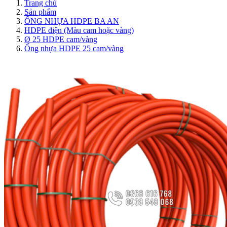
Trang chủ
Sản phẩm
ỐNG NHỰA HDPE BA AN
HDPE điện (Màu cam hoặc vàng)
Ø 25 HDPE cam/vàng
Ống nhựa HDPE 25 cam/vàng