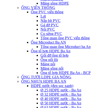
Măng sông HDPE
ỐNG VIỄN THÔNG
Ống PVC viễn thông
Lơi
Nắp bít PVC
Gá đỡ PVC
Nối PVC
Co sừng PVC
Tổng quan ống PVC viễn thông
Ống Microduct Ba AN
Tổng quan ống Microduct ba An
Ống tổ hợp HDPE Ba An
Gối đỡ ống tổ hợp
Ống nối lõi
Máng nối
Măng sông nối
Ống tổ hợp HDPE Ba An - BCP
ỐNG TƯỚI LDPE GIA NÔNG
ỐNG NHỰA HDPE BA AN
HDPE nước (đen sọc xanh)
Ø 25 HDPE nước - Ba An
Ø 32 HDPE nước - Ba An
Ø 40 HDPE nước - Ba An
Ø 50 HDPE nước - Ba An
Ø 63 HDPE nước - Ba An