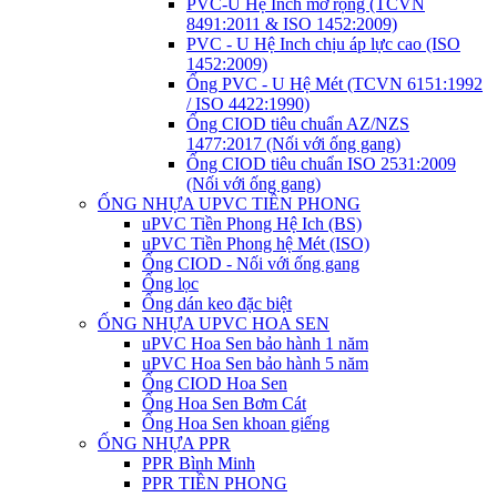
PVC-U Hệ Inch mở rộng (TCVN
8491:2011 & ISO 1452:2009)
PVC - U Hệ Inch chịu áp lực cao (ISO
1452:2009)
Ống PVC - U Hệ Mét (TCVN 6151:1992
/ ISO 4422:1990)
Ống CIOD tiêu chuẩn AZ/NZS
1477:2017 (Nối với ống gang)
Ống CIOD tiêu chuẩn ISO 2531:2009
(Nối với ống gang)
ỐNG NHỰA UPVC TIỀN PHONG
uPVC Tiền Phong Hệ Ich (BS)
uPVC Tiền Phong hệ Mét (ISO)
Ống CIOD - Nối với ống gang
Ống lọc
Ống dán keo đặc biệt
ỐNG NHỰA UPVC HOA SEN
uPVC Hoa Sen bảo hành 1 năm
uPVC Hoa Sen bảo hành 5 năm
Ống CIOD Hoa Sen
Ống Hoa Sen Bơm Cát
Ống Hoa Sen khoan giếng
ỐNG NHỰA PPR
PPR Bình Minh
PPR TIỀN PHONG