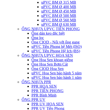
uPVC BM Ø 315 MB
uPVC BM Ø 400 MB
uPVC BM Ø 450 MB
uPVC BM Ø 500 MB
uPVC BM Ø 560 MB
uPVC BM Ø 630 MB
ỐNG NHỰA UPVC TIỀN PHONG
Ống dán keo đặc biệt
Ống lọc
Ống CIOD - Nối với ống gang
uPVC Tiền Phong hệ Mét (ISO)
uPVC Tiền Phong Hệ Ich (BS)
ỐNG NHỰA UPVC HOA SEN
Ống Hoa Sen khoan giếng
Ống Hoa Sen Bơm Cát
Ống CIOD Hoa Sen
uPVC Hoa Sen bảo hành 5 năm
uPVC Hoa Sen bảo hành 1 năm
ỐNG NHỰA PPR
PPR HOA SEN
PPR TIỀN PHONG
PPR Bình Minh
ỐNG PPR UV
PPR UV HOA SEN
PPR UV Tiền Phong