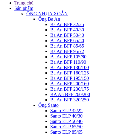
Trang chủ
Sản phẩm
ỐNG NHỰA XOẮN
Ống Ba An
Ba An BFP 32/25
Ba An BFP 40/30
Ba An BFP 50/40
Ba An BFP 65/50
Ba An BFP 85/65
Ba An BFP 95/72
Ba An BFP 105/80
Ba An BFP 110/90
Ba An BFP 130/100
Ba An BFP 160/125
Ba An BFP 195/150
Ba An BFP 200/160
Ba An BFP 230/175
BA An BFP 260/200
Ba An BFP 320/250
Ống Santo
Santo ELP 32/25
Santo ELP 40/30
Santo ELP 50/40
Santo ELP 65/50
Santo ELP 85/65