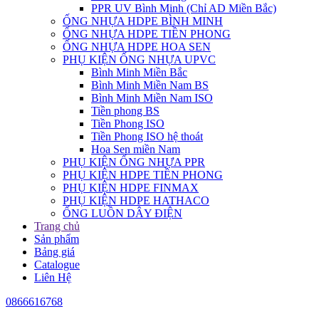
PPR UV Bình Minh (Chỉ AD Miền Bắc)
ỐNG NHỰA HDPE BÌNH MINH
ỐNG NHỰA HDPE TIỀN PHONG
ỐNG NHỰA HDPE HOA SEN
PHỤ KIỆN ỐNG NHỰA UPVC
Bình Minh Miền Bắc
Bình Minh Miền Nam BS
Bình Minh Miền Nam ISO
Tiền phong BS
Tiền Phong ISO
Tiền Phong ISO hệ thoát
Hoa Sen miền Nam
PHỤ KIỆN ỐNG NHỰA PPR
PHỤ KIỆN HDPE TIỀN PHONG
PHỤ KIỆN HDPE FINMAX
PHỤ KIỆN HDPE HATHACO
ỐNG LUỒN DÂY ĐIỆN
Trang chủ
Sản phẩm
Bảng giá
Catalogue
Liên Hệ
0866616768