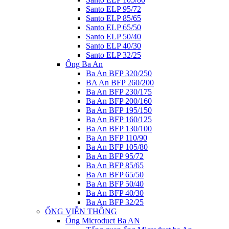
Santo ELP 95/72
Santo ELP 85/65
Santo ELP 65/50
Santo ELP 50/40
Santo ELP 40/30
Santo ELP 32/25
Ống Ba An
Ba An BFP 320/250
BA An BFP 260/200
Ba An BFP 230/175
Ba An BFP 200/160
Ba An BFP 195/150
Ba An BFP 160/125
Ba An BFP 130/100
Ba An BFP 110/90
Ba An BFP 105/80
Ba An BFP 95/72
Ba An BFP 85/65
Ba An BFP 65/50
Ba An BFP 50/40
Ba An BFP 40/30
Ba An BFP 32/25
ỐNG VIỄN THÔNG
Ống Microduct Ba AN