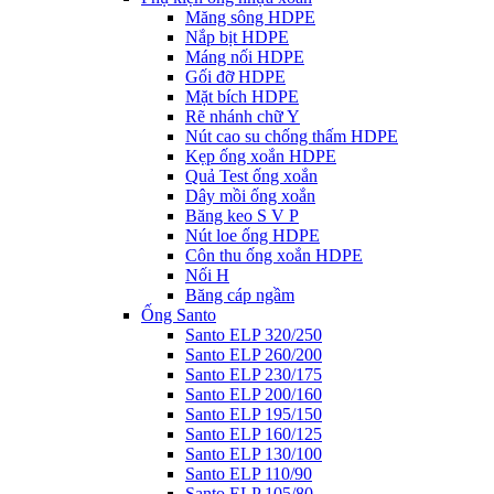
Măng sông HDPE
Nắp bịt HDPE
Máng nối HDPE
Gối đỡ HDPE
Mặt bích HDPE
Rẽ nhánh chữ Y
Nút cao su chống thấm HDPE
Kẹp ống xoắn HDPE
Quả Test ống xoắn
Dây mồi ống xoắn
Băng keo S V P
Nút loe ống HDPE
Côn thu ống xoắn HDPE
Nối H
Băng cáp ngầm
Ống Santo
Santo ELP 320/250
Santo ELP 260/200
Santo ELP 230/175
Santo ELP 200/160
Santo ELP 195/150
Santo ELP 160/125
Santo ELP 130/100
Santo ELP 110/90
Santo ELP 105/80