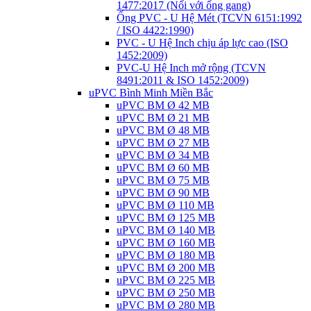
1477:2017 (Nối với ống gang)
Ống PVC - U Hệ Mét (TCVN 6151:1992
/ ISO 4422:1990)
PVC - U Hệ Inch chịu áp lực cao (ISO
1452:2009)
PVC-U Hệ Inch mở rộng (TCVN
8491:2011 & ISO 1452:2009)
uPVC Bình Minh Miền Bắc
uPVC BM Ø 42 MB
uPVC BM Ø 21 MB
uPVC BM Ø 48 MB
uPVC BM Ø 27 MB
uPVC BM Ø 34 MB
uPVC BM Ø 60 MB
uPVC BM Ø 75 MB
uPVC BM Ø 90 MB
uPVC BM Ø 110 MB
uPVC BM Ø 125 MB
uPVC BM Ø 140 MB
uPVC BM Ø 160 MB
uPVC BM Ø 180 MB
uPVC BM Ø 200 MB
uPVC BM Ø 225 MB
uPVC BM Ø 250 MB
uPVC BM Ø 280 MB