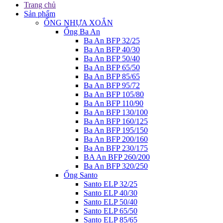
Trang chủ
Sản phẩm
ỐNG NHỰA XOẮN
Ống Ba An
Ba An BFP 32/25
Ba An BFP 40/30
Ba An BFP 50/40
Ba An BFP 65/50
Ba An BFP 85/65
Ba An BFP 95/72
Ba An BFP 105/80
Ba An BFP 110/90
Ba An BFP 130/100
Ba An BFP 160/125
Ba An BFP 195/150
Ba An BFP 200/160
Ba An BFP 230/175
BA An BFP 260/200
Ba An BFP 320/250
Ống Santo
Santo ELP 32/25
Santo ELP 40/30
Santo ELP 50/40
Santo ELP 65/50
Santo ELP 85/65