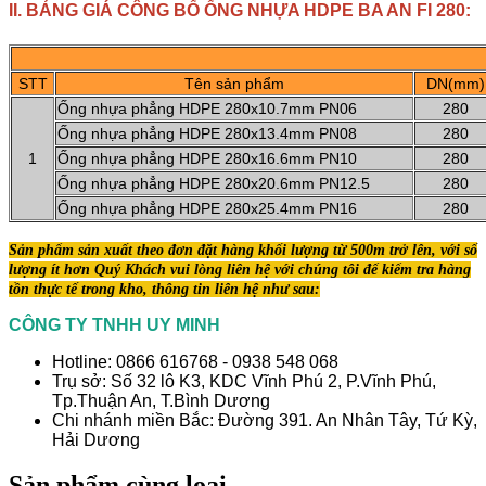
II. BẢNG GIÁ CÔNG BỐ ỐNG NHỰA HDPE BA AN FI 280:
STT
Tên sản phẩm
DN(mm)
Ống nhựa phẳng HDPE 280x10.7mm PN06
280
Ống nhựa phẳng HDPE 280x13.4mm PN08
280
1
Ống nhựa phẳng HDPE 280x16.6mm PN10
280
Ống nhựa phẳng HDPE 280x20.6mm PN12.5
280
Ống nhựa phẳng HDPE 280x25.4mm PN16
280
Sản phẩm sản xuất theo đơn đặt hàng khối lượng từ 500m trở lên, với số
lượng ít hơn Quý Khách vui lòng liên hệ với chúng tôi để
kiểm tra hàng
tồn thực tế trong kho, thông tin liên hệ như sau:
CÔNG TY TNHH UY MINH
Hotline: 0866 616768 - 0938 548 068
Trụ sở: Số 32 lô K3, KDC Vĩnh Phú 2, P.Vĩnh Phú,
Tp.Thuận An, T.Bình Dương
Chi nhánh miền Bắc: Đường 391. An Nhân Tây, Tứ Kỳ,
Hải Dương
Sản phẩm cùng loại