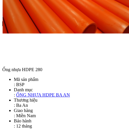
Ống nhựa HDPE 280
Mã sản phẩm
:
BSP
Danh mục
:
ỐNG NHỰA HDPE BA AN
Thương hiệu
: Ba An
Giao hàng
: Miền Nam
Bảo hành
: 12 tháng