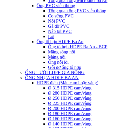
Tổng quan ống Microduct ba An
Ống PVC viễn thông
Tổng quan ống PVC viễn thông
Co sừng PVC
Nối PVC
Gá đỡ PVC
Nắp bít PVC
Lơi
Ống tổ hợp HDPE Ba An
Ống tổ hợp HDPE Ba An - BCP
Măng sông nối
Máng nối
Ống nối lõi
Gối đỡ ống tổ hợp
ỐNG TƯỚI LDPE GIA NÔNG
ỐNG NHỰA HDPE BA AN
HDPE điện (Màu cam hoặc vàng)
Ø 315 HDPE cam/vàng
Ø 280 HDPE cam/vàng
Ø 250 HDPE cam/vàng
Ø 225 HDPE cam/vàng
Ø 200 HDPE cam/vàng
Ø 180 HDPE cam/vàng
Ø 160 HDPE cam/vàng
Ø 140 HDPE cam/vàng