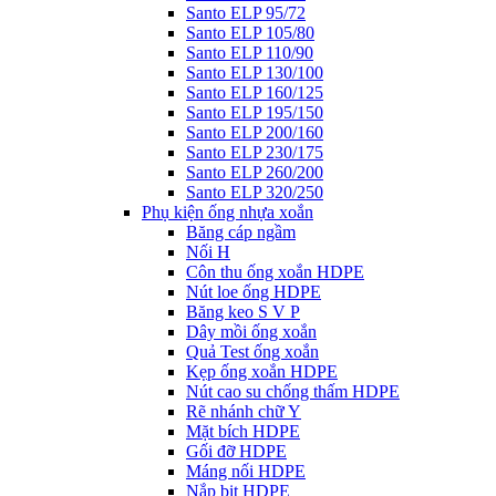
Santo ELP 95/72
Santo ELP 105/80
Santo ELP 110/90
Santo ELP 130/100
Santo ELP 160/125
Santo ELP 195/150
Santo ELP 200/160
Santo ELP 230/175
Santo ELP 260/200
Santo ELP 320/250
Phụ kiện ống nhựa xoắn
Băng cáp ngầm
Nối H
Côn thu ống xoắn HDPE
Nút loe ống HDPE
Băng keo S V P
Dây mồi ống xoắn
Quả Test ống xoắn
Kẹp ống xoắn HDPE
Nút cao su chống thấm HDPE
Rẽ nhánh chữ Y
Mặt bích HDPE
Gối đỡ HDPE
Máng nối HDPE
Nắp bịt HDPE