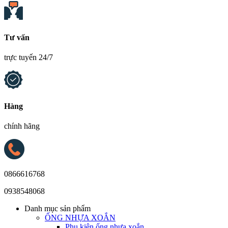
Tư vấn
trực tuyến 24/7
Hàng
chính hãng
0866616768
0938548068
Danh mục sản phẩm
ỐNG NHỰA XOẮN
Phụ kiện ống nhựa xoắn