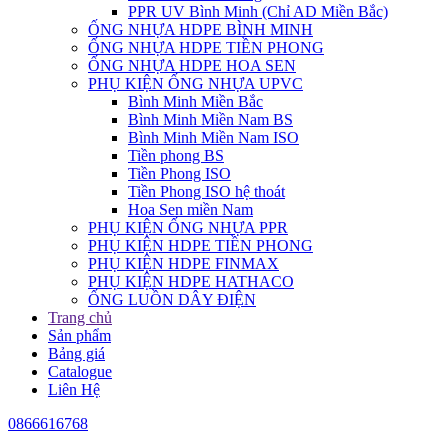
PPR UV Bình Minh (Chỉ AD Miền Bắc)
ỐNG NHỰA HDPE BÌNH MINH
ỐNG NHỰA HDPE TIỀN PHONG
ỐNG NHỰA HDPE HOA SEN
PHỤ KIỆN ỐNG NHỰA UPVC
Bình Minh Miền Bắc
Bình Minh Miền Nam BS
Bình Minh Miền Nam ISO
Tiền phong BS
Tiền Phong ISO
Tiền Phong ISO hệ thoát
Hoa Sen miền Nam
PHỤ KIỆN ỐNG NHỰA PPR
PHỤ KIỆN HDPE TIỀN PHONG
PHỤ KIỆN HDPE FINMAX
PHỤ KIỆN HDPE HATHACO
ỐNG LUỒN DÂY ĐIỆN
Trang chủ
Sản phẩm
Bảng giá
Catalogue
Liên Hệ
0866616768