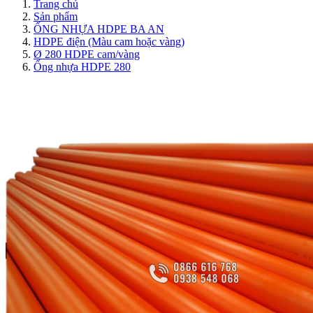
Trang chủ
Sản phẩm
ỐNG NHỰA HDPE BA AN
HDPE điện (Màu cam hoặc vàng)
Ø 280 HDPE cam/vàng
Ống nhựa HDPE 280