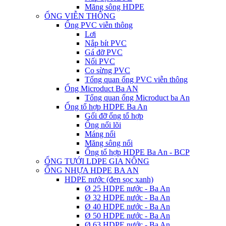
Măng sông HDPE
ỐNG VIỄN THÔNG
Ống PVC viễn thông
Lơi
Nắp bít PVC
Gá đỡ PVC
Nối PVC
Co sừng PVC
Tổng quan ống PVC viễn thông
Ống Microduct Ba AN
Tổng quan ống Microduct ba An
Ống tổ hợp HDPE Ba An
Gối đỡ ống tổ hợp
Ống nối lõi
Máng nối
Măng sông nối
Ống tổ hợp HDPE Ba An - BCP
ỐNG TƯỚI LDPE GIA NÔNG
ỐNG NHỰA HDPE BA AN
HDPE nước (đen sọc xanh)
Ø 25 HDPE nước - Ba An
Ø 32 HDPE nước - Ba An
Ø 40 HDPE nước - Ba An
Ø 50 HDPE nước - Ba An
Ø 63 HDPE nước - Ba An