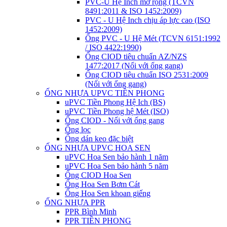
PVC-U Hệ Inch mở rộng (TCVN
8491:2011 & ISO 1452:2009)
PVC - U Hệ Inch chịu áp lực cao (ISO
1452:2009)
Ống PVC - U Hệ Mét (TCVN 6151:1992
/ ISO 4422:1990)
Ống CIOD tiêu chuẩn AZ/NZS
1477:2017 (Nối với ống gang)
Ống CIOD tiêu chuẩn ISO 2531:2009
(Nối với ống gang)
ỐNG NHỰA UPVC TIỀN PHONG
uPVC Tiền Phong Hệ Ich (BS)
uPVC Tiền Phong hệ Mét (ISO)
Ống CIOD - Nối với ống gang
Ống lọc
Ống dán keo đặc biệt
ỐNG NHỰA UPVC HOA SEN
uPVC Hoa Sen bảo hành 1 năm
uPVC Hoa Sen bảo hành 5 năm
Ống CIOD Hoa Sen
Ống Hoa Sen Bơm Cát
Ống Hoa Sen khoan giếng
ỐNG NHỰA PPR
PPR Bình Minh
PPR TIỀN PHONG