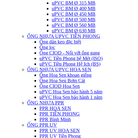
uPVC BM Ø 315 MB
uPVC BM Ø 400 MB
uPVC BM Ø 450 MB
uPVC BM Ø 500 MB
uPVC BM Ø 560 MB
uPVC BM Ø 630 MB
ỐNG NHỰA UPVC TIỀN PHONG
Ống dán keo đặc biệt
Ống lọc
Ống CIOD - Nối với ống gang
uPVC Tiền Phong hệ Mét (ISO)
uPVC Tiền Phong Hệ Ich (BS)
ỐNG NHỰA UPVC HOA SEN
Ống Hoa Sen khoan giếng
Ống Hoa Sen Bơm Cát
Ống CIOD Hoa Sen
uPVC Hoa Sen bảo hành 5 năm
uPVC Hoa Sen bảo hành 1 năm
ỐNG NHỰA PPR
PPR HOA SEN
PPR TIỀN PHONG
PPR Bình Minh
ỐNG PPR UV
PPR UV HOA SEN
PPR UV Tiền Phong