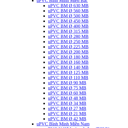
uPVC Bình Minh Miền Bắc
uPVC BM Ø 630 MB
uPVC BM Ø 560 MB
uPVC BM Ø 500 MB
uPVC BM Ø 450 MB
uPVC BM Ø 400 MB
uPVC BM Ø 315 MB
uPVC BM Ø 280 MB
uPVC BM Ø 250 MB
uPVC BM Ø 225 MB
uPVC BM Ø 200 MB
uPVC BM Ø 180 MB
uPVC BM Ø 160 MB
uPVC BM Ø 140 MB
uPVC BM Ø 125 MB
uPVC BM Ø 110 MB
uPVC BM Ø 90 MB
uPVC BM Ø 75 MB
uPVC BM Ø 60 MB
uPVC BM Ø 48 MB
uPVC BM Ø 34 MB
uPVC BM Ø 27 MB
uPVC BM Ø 21 MB
uPVC BM Ø 42 MB
uPVC Bình Minh Miền Nam