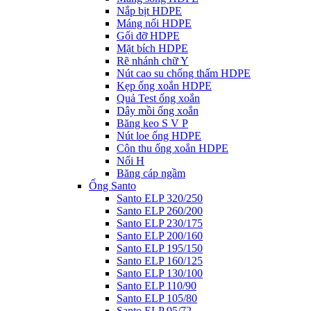
Nắp bịt HDPE
Máng nối HDPE
Gối đỡ HDPE
Mặt bích HDPE
Rẽ nhánh chữ Y
Nút cao su chống thấm HDPE
Kẹp ống xoắn HDPE
Quả Test ống xoắn
Dây mồi ống xoắn
Băng keo S V P
Nút loe ống HDPE
Côn thu ống xoắn HDPE
Nối H
Băng cáp ngầm
Ống Santo
Santo ELP 320/250
Santo ELP 260/200
Santo ELP 230/175
Santo ELP 200/160
Santo ELP 195/150
Santo ELP 160/125
Santo ELP 130/100
Santo ELP 110/90
Santo ELP 105/80
Santo ELP 95/72