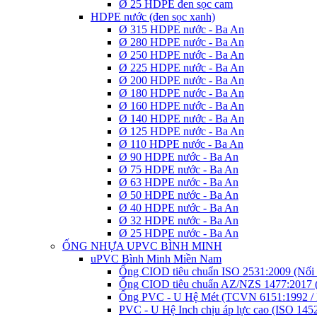
Ø 25 HDPE đen sọc cam
HDPE nước (đen sọc xanh)
Ø 315 HDPE nước - Ba An
Ø 280 HDPE nước - Ba An
Ø 250 HDPE nước - Ba An
Ø 225 HDPE nước - Ba An
Ø 200 HDPE nước - Ba An
Ø 180 HDPE nước - Ba An
Ø 160 HDPE nước - Ba An
Ø 140 HDPE nước - Ba An
Ø 125 HDPE nước - Ba An
Ø 110 HDPE nước - Ba An
Ø 90 HDPE nước - Ba An
Ø 75 HDPE nước - Ba An
Ø 63 HDPE nước - Ba An
Ø 50 HDPE nước - Ba An
Ø 40 HDPE nước - Ba An
Ø 32 HDPE nước - Ba An
Ø 25 HDPE nước - Ba An
ỐNG NHỰA UPVC BÌNH MINH
uPVC Bình Minh Miền Nam
Ống CIOD tiêu chuẩn ISO 2531:2009 (Nối 
Ống CIOD tiêu chuẩn AZ/NZS 1477:2017 (
Ống PVC - U Hệ Mét (TCVN 6151:1992 / 
PVC - U Hệ Inch chịu áp lực cao (ISO 145