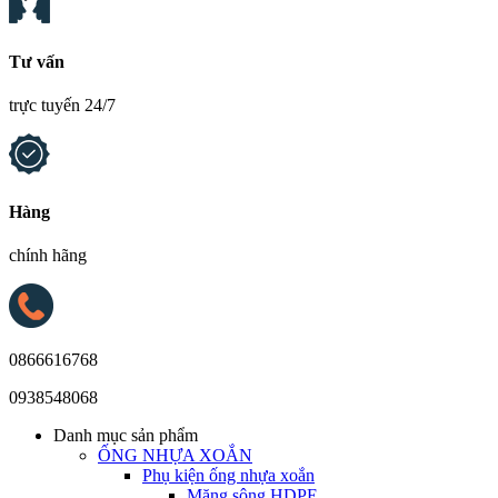
Tư vấn
trực tuyến 24/7
Hàng
chính hãng
0866616768
0938548068
Danh mục sản phẩm
ỐNG NHỰA XOẮN
Phụ kiện ống nhựa xoắn
Măng sông HDPE