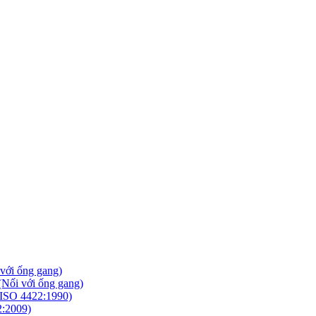
với ống gang)
Nối với ống gang)
ISO 4422:1990)
2:2009)