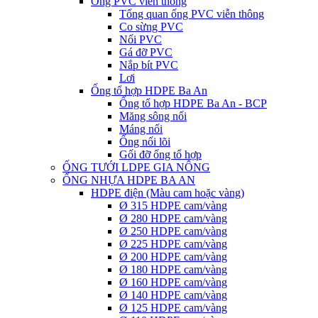
Ống PVC viễn thông
Tổng quan ống PVC viễn thông
Co sừng PVC
Nối PVC
Gá đỡ PVC
Nắp bít PVC
Lơi
Ống tổ hợp HDPE Ba An
Ống tổ hợp HDPE Ba An - BCP
Măng sông nối
Máng nối
Ống nối lõi
Gối đỡ ống tổ hợp
ỐNG TƯỚI LDPE GIA NÔNG
ỐNG NHỰA HDPE BA AN
HDPE điện (Màu cam hoặc vàng)
Ø 315 HDPE cam/vàng
Ø 280 HDPE cam/vàng
Ø 250 HDPE cam/vàng
Ø 225 HDPE cam/vàng
Ø 200 HDPE cam/vàng
Ø 180 HDPE cam/vàng
Ø 160 HDPE cam/vàng
Ø 140 HDPE cam/vàng
Ø 125 HDPE cam/vàng