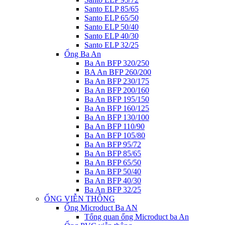
Santo ELP 85/65
Santo ELP 65/50
Santo ELP 50/40
Santo ELP 40/30
Santo ELP 32/25
Ống Ba An
Ba An BFP 320/250
BA An BFP 260/200
Ba An BFP 230/175
Ba An BFP 200/160
Ba An BFP 195/150
Ba An BFP 160/125
Ba An BFP 130/100
Ba An BFP 110/90
Ba An BFP 105/80
Ba An BFP 95/72
Ba An BFP 85/65
Ba An BFP 65/50
Ba An BFP 50/40
Ba An BFP 40/30
Ba An BFP 32/25
ỐNG VIỄN THÔNG
Ống Microduct Ba AN
Tổng quan ống Microduct ba An