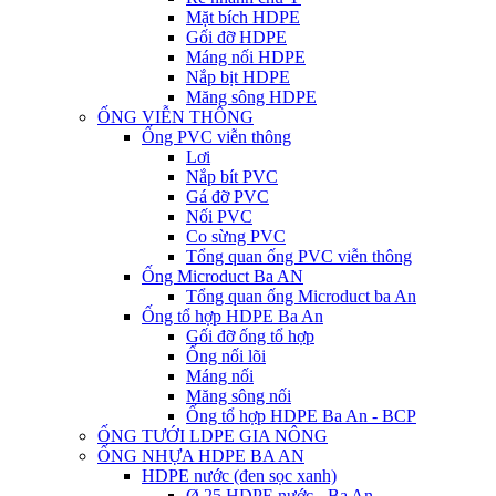
Mặt bích HDPE
Gối đỡ HDPE
Máng nối HDPE
Nắp bịt HDPE
Măng sông HDPE
ỐNG VIỄN THÔNG
Ống PVC viễn thông
Lơi
Nắp bít PVC
Gá đỡ PVC
Nối PVC
Co sừng PVC
Tổng quan ống PVC viễn thông
Ống Microduct Ba AN
Tổng quan ống Microduct ba An
Ống tổ hợp HDPE Ba An
Gối đỡ ống tổ hợp
Ống nối lõi
Máng nối
Măng sông nối
Ống tổ hợp HDPE Ba An - BCP
ỐNG TƯỚI LDPE GIA NÔNG
ỐNG NHỰA HDPE BA AN
HDPE nước (đen sọc xanh)
Ø 25 HDPE nước - Ba An