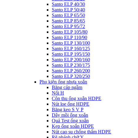
Santo ELP 40/30
Santo ELP 50/40
Santo ELP 65/50
Santo ELP 85/65
Santo ELP 95/72
Santo ELP 105/80
Santo ELP 110/90
Santo ELP 130/100
Santo ELP 160/125
Santo ELP 195/150
Santo ELP 200/160
Santo ELP 230/175
Santo ELP 260/200
Santo ELP 320/250
Phụ kiện ống nhựa xoắn
Băng cáp ngầm
Nối H
Côn thu ống xoắn HDPE
Nút loe ống HDPE
Băng keo S V P
Dây mồi ống xoắn
Quả Test ống xoắn
Kẹp ống xoắn HDPE
Nút cao su chống thấm HDPE
Rẽ nhánh chữ Y