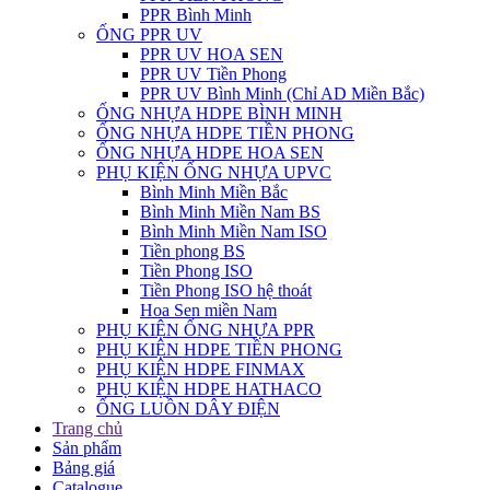
PPR Bình Minh
ỐNG PPR UV
PPR UV HOA SEN
PPR UV Tiền Phong
PPR UV Bình Minh (Chỉ AD Miền Bắc)
ỐNG NHỰA HDPE BÌNH MINH
ỐNG NHỰA HDPE TIỀN PHONG
ỐNG NHỰA HDPE HOA SEN
PHỤ KIỆN ỐNG NHỰA UPVC
Bình Minh Miền Bắc
Bình Minh Miền Nam BS
Bình Minh Miền Nam ISO
Tiền phong BS
Tiền Phong ISO
Tiền Phong ISO hệ thoát
Hoa Sen miền Nam
PHỤ KIỆN ỐNG NHỰA PPR
PHỤ KIỆN HDPE TIỀN PHONG
PHỤ KIỆN HDPE FINMAX
PHỤ KIỆN HDPE HATHACO
ỐNG LUỒN DÂY ĐIỆN
Trang chủ
Sản phẩm
Bảng giá
Catalogue