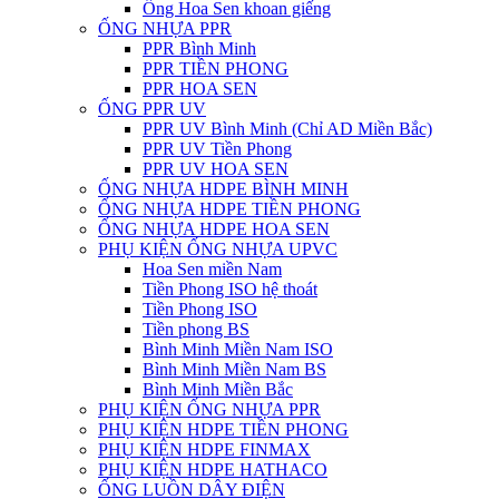
Ống Hoa Sen khoan giếng
ỐNG NHỰA PPR
PPR Bình Minh
PPR TIỀN PHONG
PPR HOA SEN
ỐNG PPR UV
PPR UV Bình Minh (Chỉ AD Miền Bắc)
PPR UV Tiền Phong
PPR UV HOA SEN
ỐNG NHỰA HDPE BÌNH MINH
ỐNG NHỰA HDPE TIỀN PHONG
ỐNG NHỰA HDPE HOA SEN
PHỤ KIỆN ỐNG NHỰA UPVC
Hoa Sen miền Nam
Tiền Phong ISO hệ thoát
Tiền Phong ISO
Tiền phong BS
Bình Minh Miền Nam ISO
Bình Minh Miền Nam BS
Bình Minh Miền Bắc
PHỤ KIỆN ỐNG NHỰA PPR
PHỤ KIỆN HDPE TIỀN PHONG
PHỤ KIỆN HDPE FINMAX
PHỤ KIỆN HDPE HATHACO
ỐNG LUỒN DÂY ĐIỆN