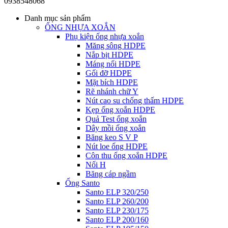
0938548068
Danh mục sản phẩm
ỐNG NHỰA XOẮN
Phụ kiện ống nhựa xoắn
Măng sông HDPE
Nắp bịt HDPE
Máng nối HDPE
Gối đỡ HDPE
Mặt bích HDPE
Rẽ nhánh chữ Y
Nút cao su chống thấm HDPE
Kẹp ống xoắn HDPE
Quả Test ống xoắn
Dây mồi ống xoắn
Băng keo S V P
Nút loe ống HDPE
Côn thu ống xoắn HDPE
Nối H
Băng cáp ngầm
Ống Santo
Santo ELP 320/250
Santo ELP 260/200
Santo ELP 230/175
Santo ELP 200/160