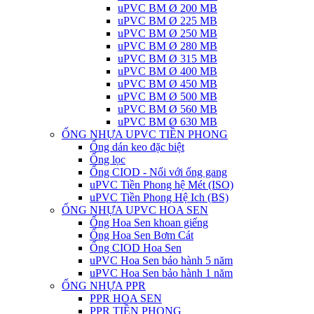
uPVC BM Ø 200 MB
uPVC BM Ø 225 MB
uPVC BM Ø 250 MB
uPVC BM Ø 280 MB
uPVC BM Ø 315 MB
uPVC BM Ø 400 MB
uPVC BM Ø 450 MB
uPVC BM Ø 500 MB
uPVC BM Ø 560 MB
uPVC BM Ø 630 MB
ỐNG NHỰA UPVC TIỀN PHONG
Ống dán keo đặc biệt
Ống lọc
Ống CIOD - Nối với ống gang
uPVC Tiền Phong hệ Mét (ISO)
uPVC Tiền Phong Hệ Ich (BS)
ỐNG NHỰA UPVC HOA SEN
Ống Hoa Sen khoan giếng
Ống Hoa Sen Bơm Cát
Ống CIOD Hoa Sen
uPVC Hoa Sen bảo hành 5 năm
uPVC Hoa Sen bảo hành 1 năm
ỐNG NHỰA PPR
PPR HOA SEN
PPR TIỀN PHONG