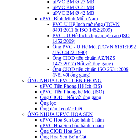
uPVC BM Ø 27 MB
uPVC BM Ø 21 MB
uPVC BM Ø 42 MB
uPVC Bình Minh Miền Nam
PVC-U Hệ Inch mở rộng (TCVN
8491:2011 & ISO 1452:2009)
PVC - U Hệ Inch chịu áp lực cao (ISO
1452:2009)
Ống PVC - U Hệ Mét (TCVN 6151:1992
/ ISO 4422:1990)
Ống CIOD tiêu chuẩn AZ/NZS
1477:2017 (Nối với ống gang)
Ống CIOD tiêu chuẩn ISO 2531:2009
(Nối với ống gang)
ỐNG NHỰA UPVC TIỀN PHONG
uPVC Tiền Phong Hệ Ich (BS)
uPVC Tiền Phong hệ Mét (ISO)
Ống CIOD - Nối với ống gang
Ống lọc
Ống dán keo đặc biệt
ỐNG NHỰA UPVC HOA SEN
uPVC Hoa Sen bảo hành 1 năm
uPVC Hoa Sen bảo hành 5 năm
Ống CIOD Hoa Sen
Ống Hoa Sen Bơm Cát