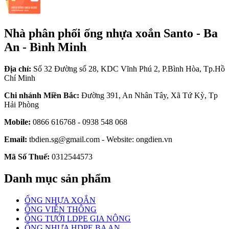
Nhà phân phối ống nhựa xoắn Santo - Ba
An - Bình Minh
Địa chỉ:
Số 32 Đường số 28, KDC Vĩnh Phú 2, P.Bình Hòa, Tp.Hồ
Chí Minh
Chi nhánh Miền Bắc:
Đường 391, An Nhân Tây, Xã Tứ Kỳ, Tp
Hải Phòng
Mobile:
0866 616768 - 0938 548 068
Email:
tbdien.sg@gmail.com - Website: ongdien.vn
Mã Số Thuế:
0312544573
Danh mục sản phẩm
ỐNG NHỰA XOẮN
ỐNG VIỄN THÔNG
ỐNG TƯỚI LDPE GIA NÔNG
ỐNG NHỰA HDPE BA AN