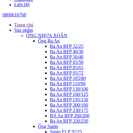
Liên Hệ
0866616768
Trang chủ
Sản phẩm
ỐNG NHỰA XOẮN
Ống Ba An
Ba An BFP 32/25
Ba An BFP 40/30
Ba An BFP 50/40
Ba An BFP 65/50
Ba An BFP 85/65
Ba An BFP 95/72
Ba An BFP 105/80
Ba An BFP 110/90
Ba An BFP 130/100
Ba An BFP 160/125
Ba An BFP 195/150
Ba An BFP 200/160
Ba An BFP 230/175
BA An BFP 260/200
Ba An BFP 320/250
Ống Santo
Santo ELP 32/25