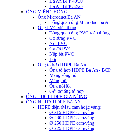
Ba An BFP 40/30
Ba An BFP 32/25
ỐNG VIỄN THÔNG
Ống Microduct Ba AN
Tổng quan ống Microduct ba An
Ống PVC viễn thông
Tổng quan ống PVC viễn thông
Co sừng PVC
Nối PVC
Gá đỡ PVC
Nắp bít PVC
Lơi
Ống tổ hợp HDPE Ba An
Ống tổ hợp HDPE Ba An - BCP
Măng sông nối
Máng nối
Ống nối lõi
Gối đỡ ống tổ hợp
ỐNG TƯỚI LDPE GIA NÔNG
ỐNG NHỰA HDPE BA AN
HDPE điện (Màu cam hoặc vàng)
Ø 315 HDPE cam/vàng
Ø 280 HDPE cam/vàng
Ø 250 HDPE cam/vàng
Ø 225 HDPE cam/vàng