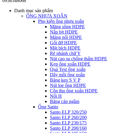
0938548068
Danh mục sản phẩm
ỐNG NHỰA XOẮN
Phụ kiện ống nhựa xoắn
Măng sông HDPE
Nắp bịt HDPE
Máng nối HDPE
Gối đỡ HDPE
Mặt bích HDPE
Rẽ nhánh chữ Y
Nút cao su chống thấm HDPE
Kẹp ống xoắn HDPE
Quả Test ống xoắn
Dây mồi ống xoắn
Băng keo S V P
Nút loe ống HDPE
Côn thu ống xoắn HDPE
Nối H
Băng cáp ngầm
Ống Santo
Santo ELP 320/250
Santo ELP 260/200
Santo ELP 230/175
Santo ELP 200/160