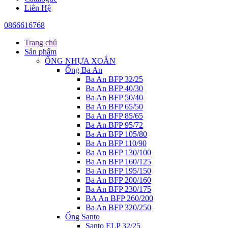
Liên Hệ
0866616768
Trang chủ
Sản phẩm
ỐNG NHỰA XOẮN
Ống Ba An
Ba An BFP 32/25
Ba An BFP 40/30
Ba An BFP 50/40
Ba An BFP 65/50
Ba An BFP 85/65
Ba An BFP 95/72
Ba An BFP 105/80
Ba An BFP 110/90
Ba An BFP 130/100
Ba An BFP 160/125
Ba An BFP 195/150
Ba An BFP 200/160
Ba An BFP 230/175
BA An BFP 260/200
Ba An BFP 320/250
Ống Santo
Santo ELP 32/25