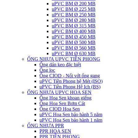
uPVC BM Ø 200 MB
uPVC BM Ø 225 MB
uPVC BM Ø 250 MB
uPVC BM Ø 280 MB
uPVC BM Ø 315 MB
uPVC BM Ø 400 MB
uPVC BM Ø 450 MB
uPVC BM Ø 500 MB
uPVC BM Ø 560 MB
uPVC BM Ø 630 MB
ỐNG NHỰA UPVC TIỀN PHONG
Ống dán keo đặc biệt
Ống lọc
Ống CIOD - Nối với ống gang
uPVC Tiền Phong hệ Mét (ISO)
uPVC Tiền Phong Hệ Ich (BS)
ỐNG NHỰA UPVC HOA SEN
Ống Hoa Sen khoan giếng
Ống Hoa Sen Bơm Cát
Ống CIOD Hoa Sen
uPVC Hoa Sen bảo hành 5 năm
uPVC Hoa Sen bảo hành 1 năm
ỐNG NHỰA PPR
PPR HOA SEN
PPR TIỀN PHONG