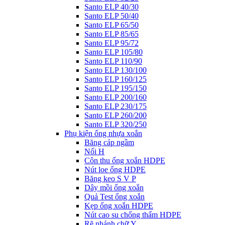
Santo ELP 40/30
Santo ELP 50/40
Santo ELP 65/50
Santo ELP 85/65
Santo ELP 95/72
Santo ELP 105/80
Santo ELP 110/90
Santo ELP 130/100
Santo ELP 160/125
Santo ELP 195/150
Santo ELP 200/160
Santo ELP 230/175
Santo ELP 260/200
Santo ELP 320/250
Phụ kiện ống nhựa xoắn
Băng cáp ngầm
Nối H
Côn thu ống xoắn HDPE
Nút loe ống HDPE
Băng keo S V P
Dây mồi ống xoắn
Quả Test ống xoắn
Kẹp ống xoắn HDPE
Nút cao su chống thấm HDPE
Rẽ nhánh chữ Y