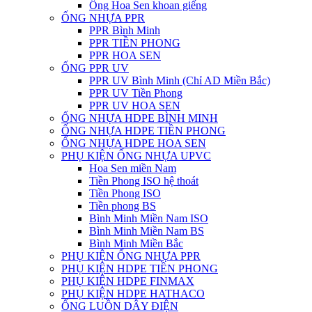
Ống Hoa Sen khoan giếng
ỐNG NHỰA PPR
PPR Bình Minh
PPR TIỀN PHONG
PPR HOA SEN
ỐNG PPR UV
PPR UV Bình Minh (Chỉ AD Miền Bắc)
PPR UV Tiền Phong
PPR UV HOA SEN
ỐNG NHỰA HDPE BÌNH MINH
ỐNG NHỰA HDPE TIỀN PHONG
ỐNG NHỰA HDPE HOA SEN
PHỤ KIỆN ỐNG NHỰA UPVC
Hoa Sen miền Nam
Tiền Phong ISO hệ thoát
Tiền Phong ISO
Tiền phong BS
Bình Minh Miền Nam ISO
Bình Minh Miền Nam BS
Bình Minh Miền Bắc
PHỤ KIỆN ỐNG NHỰA PPR
PHỤ KIỆN HDPE TIỀN PHONG
PHỤ KIỆN HDPE FINMAX
PHỤ KIỆN HDPE HATHACO
ỐNG LUỒN DÂY ĐIỆN