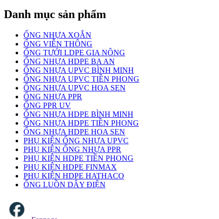
Danh mục sản phẩm
ỐNG NHỰA XOẮN
ỐNG VIỄN THÔNG
ỐNG TƯỚI LDPE GIA NÔNG
ỐNG NHỰA HDPE BA AN
ỐNG NHỰA UPVC BÌNH MINH
ỐNG NHỰA UPVC TIỀN PHONG
ỐNG NHỰA UPVC HOA SEN
ỐNG NHỰA PPR
ỐNG PPR UV
ỐNG NHỰA HDPE BÌNH MINH
ỐNG NHỰA HDPE TIỀN PHONG
ỐNG NHỰA HDPE HOA SEN
PHỤ KIỆN ỐNG NHỰA UPVC
PHỤ KIỆN ỐNG NHỰA PPR
PHỤ KIỆN HDPE TIỀN PHONG
PHỤ KIỆN HDPE FINMAX
PHỤ KIỆN HDPE HATHACO
ỐNG LUỒN DÂY ĐIỆN