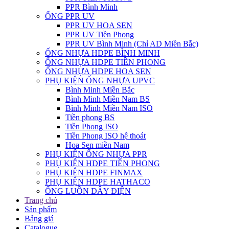
PPR Bình Minh
ỐNG PPR UV
PPR UV HOA SEN
PPR UV Tiền Phong
PPR UV Bình Minh (Chỉ AD Miền Bắc)
ỐNG NHỰA HDPE BÌNH MINH
ỐNG NHỰA HDPE TIỀN PHONG
ỐNG NHỰA HDPE HOA SEN
PHỤ KIỆN ỐNG NHỰA UPVC
Bình Minh Miền Bắc
Bình Minh Miền Nam BS
Bình Minh Miền Nam ISO
Tiền phong BS
Tiền Phong ISO
Tiền Phong ISO hệ thoát
Hoa Sen miền Nam
PHỤ KIỆN ỐNG NHỰA PPR
PHỤ KIỆN HDPE TIỀN PHONG
PHỤ KIỆN HDPE FINMAX
PHỤ KIỆN HDPE HATHACO
ỐNG LUỒN DÂY ĐIỆN
Trang chủ
Sản phẩm
Bảng giá
Catalogue