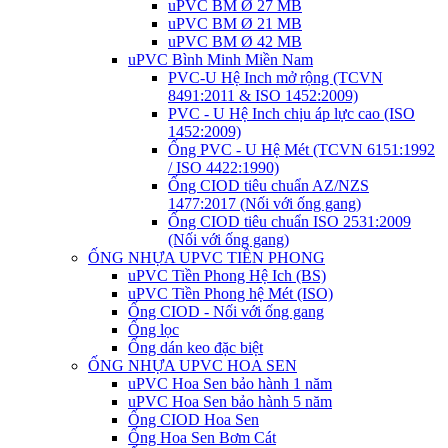
uPVC BM Ø 27 MB
uPVC BM Ø 21 MB
uPVC BM Ø 42 MB
uPVC Bình Minh Miền Nam
PVC-U Hệ Inch mở rộng (TCVN
8491:2011 & ISO 1452:2009)
PVC - U Hệ Inch chịu áp lực cao (ISO
1452:2009)
Ống PVC - U Hệ Mét (TCVN 6151:1992
/ ISO 4422:1990)
Ống CIOD tiêu chuẩn AZ/NZS
1477:2017 (Nối với ống gang)
Ống CIOD tiêu chuẩn ISO 2531:2009
(Nối với ống gang)
ỐNG NHỰA UPVC TIỀN PHONG
uPVC Tiền Phong Hệ Ich (BS)
uPVC Tiền Phong hệ Mét (ISO)
Ống CIOD - Nối với ống gang
Ống lọc
Ống dán keo đặc biệt
ỐNG NHỰA UPVC HOA SEN
uPVC Hoa Sen bảo hành 1 năm
uPVC Hoa Sen bảo hành 5 năm
Ống CIOD Hoa Sen
Ống Hoa Sen Bơm Cát