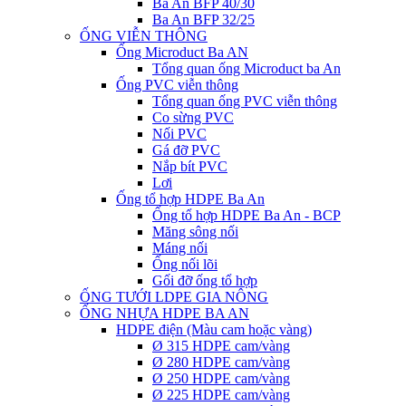
Ba An BFP 40/30
Ba An BFP 32/25
ỐNG VIỄN THÔNG
Ống Microduct Ba AN
Tổng quan ống Microduct ba An
Ống PVC viễn thông
Tổng quan ống PVC viễn thông
Co sừng PVC
Nối PVC
Gá đỡ PVC
Nắp bít PVC
Lơi
Ống tổ hợp HDPE Ba An
Ống tổ hợp HDPE Ba An - BCP
Măng sông nối
Máng nối
Ống nối lõi
Gối đỡ ống tổ hợp
ỐNG TƯỚI LDPE GIA NÔNG
ỐNG NHỰA HDPE BA AN
HDPE điện (Màu cam hoặc vàng)
Ø 315 HDPE cam/vàng
Ø 280 HDPE cam/vàng
Ø 250 HDPE cam/vàng
Ø 225 HDPE cam/vàng