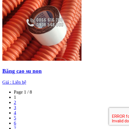
Băng cao su non
Giá :
Liên hệ
Page 1 / 8
1
2
3
4
5
6
7