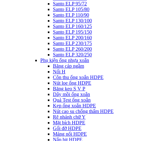
Santo ELP 95/72
Santo ELP 105/80
Santo ELP 110/90
Santo ELP 130/100
Santo ELP 160/125
Santo ELP 195/150
Santo ELP 200/160
Santo ELP 230/175
Santo ELP 260/200
Santo ELP 320/250
Phụ kiện ống nhựa xoắn
Băng cáp ngầm
Nối H
Côn thu ống xoắn HDPE
Nút loe ống HDPE
Băng keo S V P
Dây mồi ống xoắn
Quả Test ống xoắn
Kẹp ống xoắn HDPE
Nút cao su chống thấm HDPE
Rẽ nhánh chữ Y
Mặt bích HDPE
Gối đỡ HDPE
Máng nối HDPE
Nắp bịt HDPE