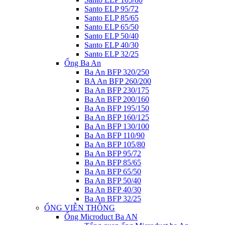
Santo ELP 95/72
Santo ELP 85/65
Santo ELP 65/50
Santo ELP 50/40
Santo ELP 40/30
Santo ELP 32/25
Ống Ba An
Ba An BFP 320/250
BA An BFP 260/200
Ba An BFP 230/175
Ba An BFP 200/160
Ba An BFP 195/150
Ba An BFP 160/125
Ba An BFP 130/100
Ba An BFP 110/90
Ba An BFP 105/80
Ba An BFP 95/72
Ba An BFP 85/65
Ba An BFP 65/50
Ba An BFP 50/40
Ba An BFP 40/30
Ba An BFP 32/25
ỐNG VIỄN THÔNG
Ống Microduct Ba AN