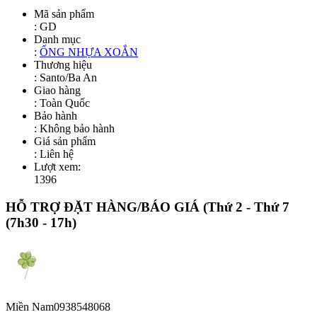
Mã sản phẩm
:
GD
Danh mục
:
ỐNG NHỰA XOẮN
Thương hiệu
: Santo/Ba An
Giao hàng
: Toàn Quốc
Bảo hành
: Không bảo hành
Giá sản phẩm
:
Liên hệ
Lượt xem:
1396
HỖ TRỢ ĐẶT HÀNG/BÁO GIÁ
(Thứ 2 - Thứ 7
(7h30 - 17h)
Miền Nam
0938548068