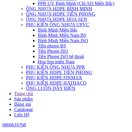
PPR UV Bình Minh (Chỉ AD Miền Bắc)
ỐNG NHỰA HDPE BÌNH MINH
ỐNG NHỰA HDPE TIỀN PHONG
ỐNG NHỰA HDPE HOA SEN
PHỤ KIỆN ỐNG NHỰA UPVC
Bình Minh Miền Bắc
Bình Minh Miền Nam BS
Bình Minh Miền Nam ISO
Tiền phong BS
Tiền Phong ISO
Tiền Phong ISO hệ thoát
Hoa Sen miền Nam
PHỤ KIỆN ỐNG NHỰA PPR
PHỤ KIỆN HDPE TIỀN PHONG
PHỤ KIỆN HDPE FINMAX
PHỤ KIỆN HDPE HATHACO
ỐNG LUỒN DÂY ĐIỆN
Trang chủ
Sản phẩm
Bảng giá
Catalogue
Liên Hệ
0866616768