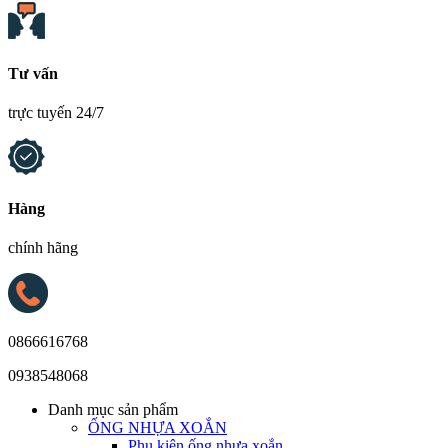
Tư vấn
trực tuyến 24/7
Hàng
chính hãng
0866616768
0938548068
Danh mục sản phẩm
ỐNG NHỰA XOẮN
Phụ kiện ống nhựa xoắn