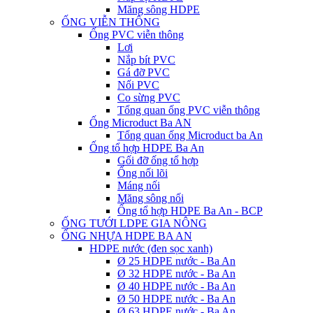
Măng sông HDPE
ỐNG VIỄN THÔNG
Ống PVC viễn thông
Lơi
Nắp bít PVC
Gá đỡ PVC
Nối PVC
Co sừng PVC
Tổng quan ống PVC viễn thông
Ống Microduct Ba AN
Tổng quan ống Microduct ba An
Ống tổ hợp HDPE Ba An
Gối đỡ ống tổ hợp
Ống nối lõi
Máng nối
Măng sông nối
Ống tổ hợp HDPE Ba An - BCP
ỐNG TƯỚI LDPE GIA NÔNG
ỐNG NHỰA HDPE BA AN
HDPE nước (đen sọc xanh)
Ø 25 HDPE nước - Ba An
Ø 32 HDPE nước - Ba An
Ø 40 HDPE nước - Ba An
Ø 50 HDPE nước - Ba An
Ø 63 HDPE nước - Ba An