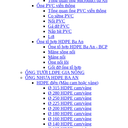
Tổng quan ống Microduct ba An
Ống PVC viễn thông
Tổng quan ống PVC viễn thông
Co sừng PVC
Nối PVC
Gá đỡ PVC
Nắp bít PVC
Lơi
Ống tổ hợp HDPE Ba An
Ống tổ hợp HDPE Ba An - BCP
Măng sông nối
Máng nối
Ống nối lõi
Gối đỡ ống tổ hợp
ỐNG TƯỚI LDPE GIA NÔNG
ỐNG NHỰA HDPE BA AN
HDPE điện (Màu cam hoặc vàng)
Ø 315 HDPE cam/vàng
Ø 280 HDPE cam/vàng
Ø 250 HDPE cam/vàng
Ø 225 HDPE cam/vàng
Ø 200 HDPE cam/vàng
Ø 180 HDPE cam/vàng
Ø 160 HDPE cam/vàng
Ø 140 HDPE cam/vàng