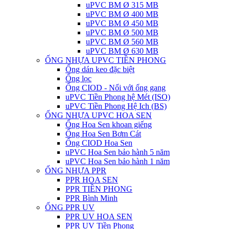
uPVC BM Ø 315 MB
uPVC BM Ø 400 MB
uPVC BM Ø 450 MB
uPVC BM Ø 500 MB
uPVC BM Ø 560 MB
uPVC BM Ø 630 MB
ỐNG NHỰA UPVC TIỀN PHONG
Ống dán keo đặc biệt
Ống lọc
Ống CIOD - Nối với ống gang
uPVC Tiền Phong hệ Mét (ISO)
uPVC Tiền Phong Hệ Ich (BS)
ỐNG NHỰA UPVC HOA SEN
Ống Hoa Sen khoan giếng
Ống Hoa Sen Bơm Cát
Ống CIOD Hoa Sen
uPVC Hoa Sen bảo hành 5 năm
uPVC Hoa Sen bảo hành 1 năm
ỐNG NHỰA PPR
PPR HOA SEN
PPR TIỀN PHONG
PPR Bình Minh
ỐNG PPR UV
PPR UV HOA SEN
PPR UV Tiền Phong