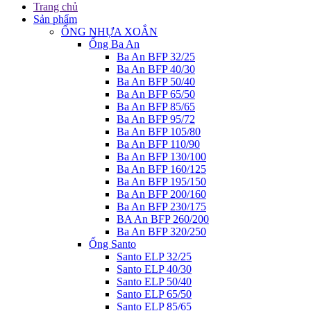
Trang chủ
Sản phẩm
ỐNG NHỰA XOẮN
Ống Ba An
Ba An BFP 32/25
Ba An BFP 40/30
Ba An BFP 50/40
Ba An BFP 65/50
Ba An BFP 85/65
Ba An BFP 95/72
Ba An BFP 105/80
Ba An BFP 110/90
Ba An BFP 130/100
Ba An BFP 160/125
Ba An BFP 195/150
Ba An BFP 200/160
Ba An BFP 230/175
BA An BFP 260/200
Ba An BFP 320/250
Ống Santo
Santo ELP 32/25
Santo ELP 40/30
Santo ELP 50/40
Santo ELP 65/50
Santo ELP 85/65