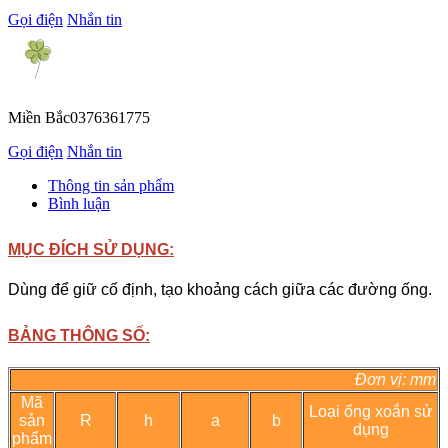
Gọi điện
Nhắn tin
Miền Bắc
0376361775
Gọi điện
Nhắn tin
Thông tin sản phẩm
Bình luận
MỤC ĐÍCH SỬ DỤNG:
Dùng để giữ cố định, tạo khoảng cách giữa các đường ống.
BẢNG THÔNG SỐ:
Đơn vị: mm
Mã
Loại ống xoắn sử
sản
R
h
a
b
dụng
phẩm