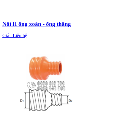
Nối H ống xoắn - ống thẳng
Giá :
Liên hệ