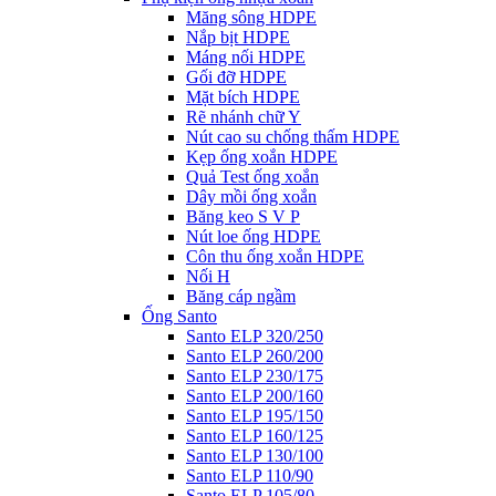
Măng sông HDPE
Nắp bịt HDPE
Máng nối HDPE
Gối đỡ HDPE
Mặt bích HDPE
Rẽ nhánh chữ Y
Nút cao su chống thấm HDPE
Kẹp ống xoắn HDPE
Quả Test ống xoắn
Dây mồi ống xoắn
Băng keo S V P
Nút loe ống HDPE
Côn thu ống xoắn HDPE
Nối H
Băng cáp ngầm
Ống Santo
Santo ELP 320/250
Santo ELP 260/200
Santo ELP 230/175
Santo ELP 200/160
Santo ELP 195/150
Santo ELP 160/125
Santo ELP 130/100
Santo ELP 110/90
Santo ELP 105/80