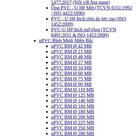
1477:2017 (Nối với ống gang)
Ống PVC - U Hệ Mét (TCVN 6151:1992
/ ISO 4422:1990)
PVC - U Hệ Inch chịu áp lực cao (ISO
1452:2009)
PVC-U Hệ Inch mở rộng (TCVN
8491:2011 & ISO 1452:2009)
uPVC Bình Minh Miền Bắc
uPVC BM Ø 42 MB
uPVC BM Ø 21 MB
uPVC BM Ø 48 MB
uPVC BM Ø 27 MB
uPVC BM Ø 34 MB
uPVC BM Ø 60 MB
uPVC BM Ø 75 MB
uPVC BM Ø 90 MB
uPVC BM Ø 110 MB
uPVC BM Ø 125 MB
uPVC BM Ø 140 MB
uPVC BM Ø 160 MB
uPVC BM Ø 180 MB
uPVC BM Ø 200 MB
uPVC BM Ø 225 MB
uPVC BM Ø 250 MB
uPVC BM Ø 280 MB