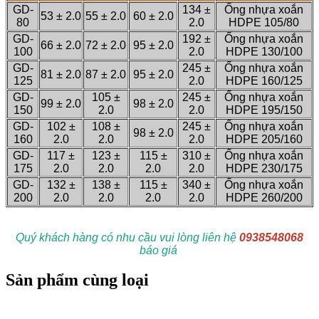
GD-
134 ±
Ống nhựa xoắn
53 ± 2.0
55 ± 2.0
60 ± 2.0
80
2.0
HDPE 105/80
GD-
192 ±
Ống nhựa xoắn
66 ± 2.0
72 ± 2.0
95 ± 2.0
100
2.0
HDPE 130/100
GD-
245 ±
Ống nhựa xoắn
81 ± 2.0
87 ± 2.0
95 ± 2.0
125
2.0
HDPE 160/125
GD-
105 ±
245 ±
Ống nhựa xoắn
99 ± 2.0
98 ± 2.0
150
2.0
2.0
HDPE 195/150
GD-
102 ±
108 ±
245 ±
Ống nhựa xoắn
98 ± 2.0
160
2.0
2.0
2.0
HDPE 205/160
GD-
117 ±
123 ±
115 ±
310 ±
Ống nhựa xoắn
175
2.0
2.0
2.0
2.0
HDPE 230/175
GD-
132 ±
138 ±
115 ±
340 ±
Ống nhựa xoắn
200
2.0
2.0
2.0
2.0
HDPE 260/200
Quý khách hàng có nhu cầu vui lòng liên hệ
0938548068
báo giá
Sản phẩm cùng loại