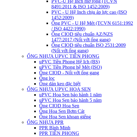
PVC-U Hệ Inch mở rộng (TCVN
8491:2011 & ISO 1452:2009)
PVC - U Hệ Inch chịu áp lực cao (ISO
1452:2009)
Ống PVC - U Hệ Mét (TCVN 6151:1992
/ ISO 4422:1990)
Ống CIOD tiêu chuẩn AZ/NZS
1477:2017 (Nối với ống gang)
Ống CIOD tiêu chuẩn ISO 2531:2009
(Nối với ống gang)
ỐNG NHỰA UPVC TIỀN PHONG
uPVC Tiền Phong Hệ Ich (BS)
uPVC Tiền Phong hệ Mét (ISO)
Ống CIOD - Nối với ống gang
Ống lọc
Ống dán keo đặc biệt
ỐNG NHỰA UPVC HOA SEN
uPVC Hoa Sen bảo hành 1 năm
uPVC Hoa Sen bảo hành 5 năm
Ống CIOD Hoa Sen
Ống Hoa Sen Bơm Cát
Ống Hoa Sen khoan giếng
ỐNG NHỰA PPR
PPR Bình Minh
PPR TIỀN PHONG