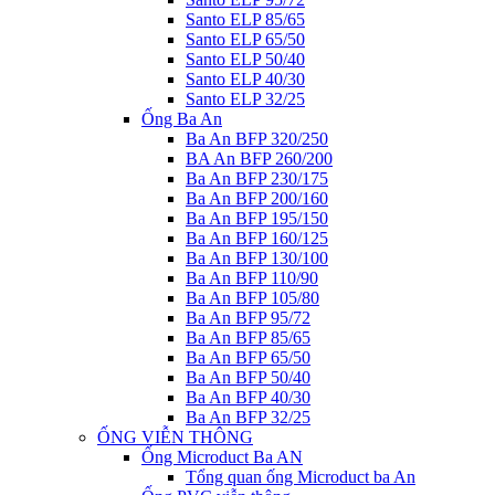
Santo ELP 85/65
Santo ELP 65/50
Santo ELP 50/40
Santo ELP 40/30
Santo ELP 32/25
Ống Ba An
Ba An BFP 320/250
BA An BFP 260/200
Ba An BFP 230/175
Ba An BFP 200/160
Ba An BFP 195/150
Ba An BFP 160/125
Ba An BFP 130/100
Ba An BFP 110/90
Ba An BFP 105/80
Ba An BFP 95/72
Ba An BFP 85/65
Ba An BFP 65/50
Ba An BFP 50/40
Ba An BFP 40/30
Ba An BFP 32/25
ỐNG VIỄN THÔNG
Ống Microduct Ba AN
Tổng quan ống Microduct ba An