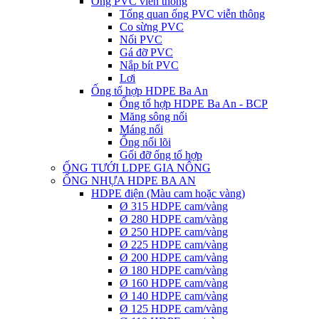
Ống PVC viễn thông
Tổng quan ống PVC viễn thông
Co sừng PVC
Nối PVC
Gá đỡ PVC
Nắp bít PVC
Lơi
Ống tổ hợp HDPE Ba An
Ống tổ hợp HDPE Ba An - BCP
Măng sông nối
Máng nối
Ống nối lõi
Gối đỡ ống tổ hợp
ỐNG TƯỚI LDPE GIA NÔNG
ỐNG NHỰA HDPE BA AN
HDPE điện (Màu cam hoặc vàng)
Ø 315 HDPE cam/vàng
Ø 280 HDPE cam/vàng
Ø 250 HDPE cam/vàng
Ø 225 HDPE cam/vàng
Ø 200 HDPE cam/vàng
Ø 180 HDPE cam/vàng
Ø 160 HDPE cam/vàng
Ø 140 HDPE cam/vàng
Ø 125 HDPE cam/vàng