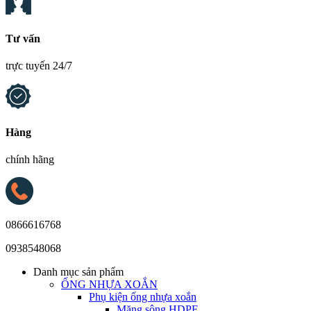
Tư vấn
trực tuyến 24/7
Hàng
chính hãng
0866616768
0938548068
Danh mục sản phẩm
ỐNG NHỰA XOẮN
Phụ kiện ống nhựa xoắn
Măng sông HDPE