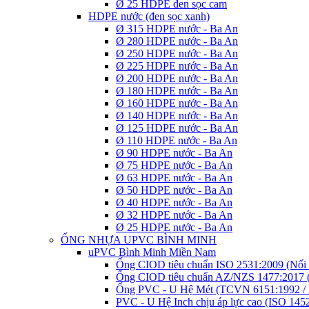
Ø 25 HDPE đen sọc cam
HDPE nước (đen sọc xanh)
Ø 315 HDPE nước - Ba An
Ø 280 HDPE nước - Ba An
Ø 250 HDPE nước - Ba An
Ø 225 HDPE nước - Ba An
Ø 200 HDPE nước - Ba An
Ø 180 HDPE nước - Ba An
Ø 160 HDPE nước - Ba An
Ø 140 HDPE nước - Ba An
Ø 125 HDPE nước - Ba An
Ø 110 HDPE nước - Ba An
Ø 90 HDPE nước - Ba An
Ø 75 HDPE nước - Ba An
Ø 63 HDPE nước - Ba An
Ø 50 HDPE nước - Ba An
Ø 40 HDPE nước - Ba An
Ø 32 HDPE nước - Ba An
Ø 25 HDPE nước - Ba An
ỐNG NHỰA UPVC BÌNH MINH
uPVC Bình Minh Miền Nam
Ống CIOD tiêu chuẩn ISO 2531:2009 (Nối 
Ống CIOD tiêu chuẩn AZ/NZS 1477:2017 (
Ống PVC - U Hệ Mét (TCVN 6151:1992 / 
PVC - U Hệ Inch chịu áp lực cao (ISO 145