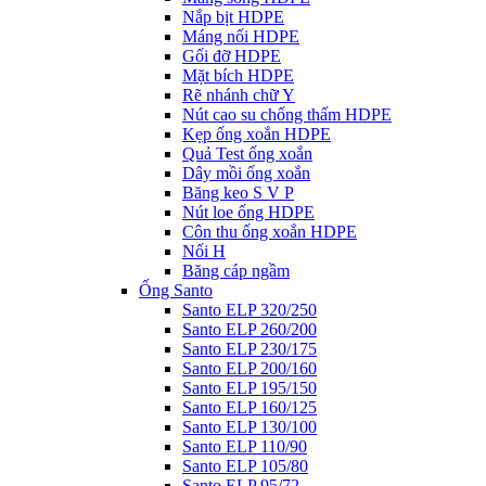
Nắp bịt HDPE
Máng nối HDPE
Gối đỡ HDPE
Mặt bích HDPE
Rẽ nhánh chữ Y
Nút cao su chống thấm HDPE
Kẹp ống xoắn HDPE
Quả Test ống xoắn
Dây mồi ống xoắn
Băng keo S V P
Nút loe ống HDPE
Côn thu ống xoắn HDPE
Nối H
Băng cáp ngầm
Ống Santo
Santo ELP 320/250
Santo ELP 260/200
Santo ELP 230/175
Santo ELP 200/160
Santo ELP 195/150
Santo ELP 160/125
Santo ELP 130/100
Santo ELP 110/90
Santo ELP 105/80
Santo ELP 95/72