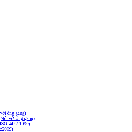
với ống gang)
Nối với ống gang)
ISO 4422:1990)
2:2009)