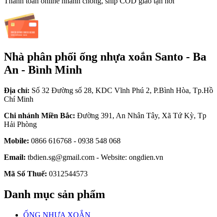
Thanh toán online nhanh chóng, ship COD giao tận nơi
Nhà phân phối ống nhựa xoắn Santo - Ba
An - Bình Minh
Địa chỉ:
Số 32 Đường số 28, KDC Vĩnh Phú 2, P.Bình Hòa, Tp.Hồ
Chí Minh
Chi nhánh Miền Bắc:
Đường 391, An Nhân Tây, Xã Tứ Kỳ, Tp
Hải Phòng
Mobile:
0866 616768 - 0938 548 068
Email:
tbdien.sg@gmail.com - Website: ongdien.vn
Mã Số Thuế:
0312544573
Danh mục sản phẩm
ỐNG NHỰA XOẮN