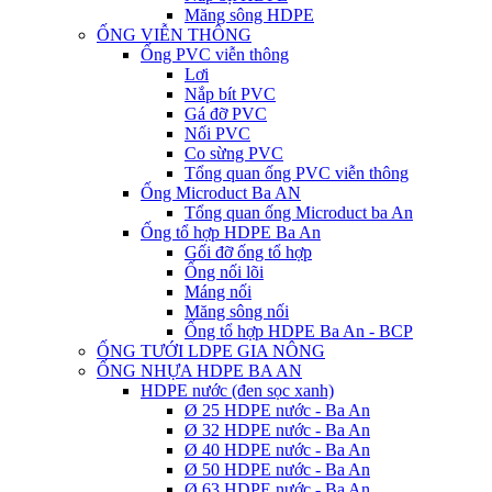
Măng sông HDPE
ỐNG VIỄN THÔNG
Ống PVC viễn thông
Lơi
Nắp bít PVC
Gá đỡ PVC
Nối PVC
Co sừng PVC
Tổng quan ống PVC viễn thông
Ống Microduct Ba AN
Tổng quan ống Microduct ba An
Ống tổ hợp HDPE Ba An
Gối đỡ ống tổ hợp
Ống nối lõi
Máng nối
Măng sông nối
Ống tổ hợp HDPE Ba An - BCP
ỐNG TƯỚI LDPE GIA NÔNG
ỐNG NHỰA HDPE BA AN
HDPE nước (đen sọc xanh)
Ø 25 HDPE nước - Ba An
Ø 32 HDPE nước - Ba An
Ø 40 HDPE nước - Ba An
Ø 50 HDPE nước - Ba An
Ø 63 HDPE nước - Ba An