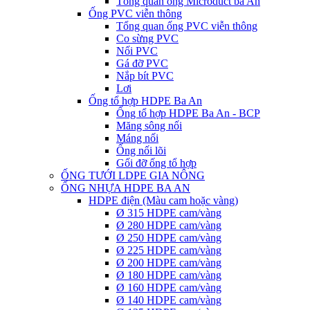
Tổng quan ống Microduct ba An
Ống PVC viễn thông
Tổng quan ống PVC viễn thông
Co sừng PVC
Nối PVC
Gá đỡ PVC
Nắp bít PVC
Lơi
Ống tổ hợp HDPE Ba An
Ống tổ hợp HDPE Ba An - BCP
Măng sông nối
Máng nối
Ống nối lõi
Gối đỡ ống tổ hợp
ỐNG TƯỚI LDPE GIA NÔNG
ỐNG NHỰA HDPE BA AN
HDPE điện (Màu cam hoặc vàng)
Ø 315 HDPE cam/vàng
Ø 280 HDPE cam/vàng
Ø 250 HDPE cam/vàng
Ø 225 HDPE cam/vàng
Ø 200 HDPE cam/vàng
Ø 180 HDPE cam/vàng
Ø 160 HDPE cam/vàng
Ø 140 HDPE cam/vàng