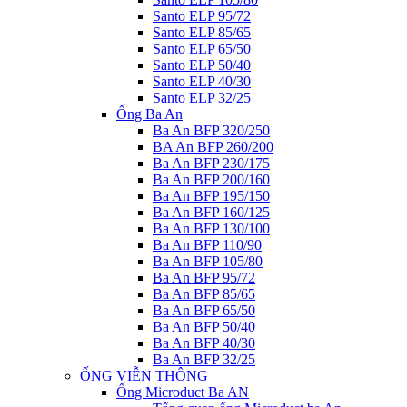
Santo ELP 95/72
Santo ELP 85/65
Santo ELP 65/50
Santo ELP 50/40
Santo ELP 40/30
Santo ELP 32/25
Ống Ba An
Ba An BFP 320/250
BA An BFP 260/200
Ba An BFP 230/175
Ba An BFP 200/160
Ba An BFP 195/150
Ba An BFP 160/125
Ba An BFP 130/100
Ba An BFP 110/90
Ba An BFP 105/80
Ba An BFP 95/72
Ba An BFP 85/65
Ba An BFP 65/50
Ba An BFP 50/40
Ba An BFP 40/30
Ba An BFP 32/25
ỐNG VIỄN THÔNG
Ống Microduct Ba AN