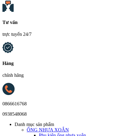
Tư vấn
trực tuyến 24/7
Hàng
chính hãng
0866616768
0938548068
Danh mục sản phẩm
ỐNG NHỰA XOẮN
Phụ kiện ống nhựa xoắn