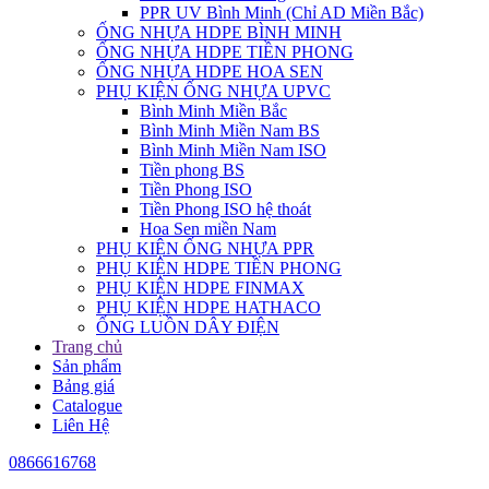
PPR UV Bình Minh (Chỉ AD Miền Bắc)
ỐNG NHỰA HDPE BÌNH MINH
ỐNG NHỰA HDPE TIỀN PHONG
ỐNG NHỰA HDPE HOA SEN
PHỤ KIỆN ỐNG NHỰA UPVC
Bình Minh Miền Bắc
Bình Minh Miền Nam BS
Bình Minh Miền Nam ISO
Tiền phong BS
Tiền Phong ISO
Tiền Phong ISO hệ thoát
Hoa Sen miền Nam
PHỤ KIỆN ỐNG NHỰA PPR
PHỤ KIỆN HDPE TIỀN PHONG
PHỤ KIỆN HDPE FINMAX
PHỤ KIỆN HDPE HATHACO
ỐNG LUỒN DÂY ĐIỆN
Trang chủ
Sản phẩm
Bảng giá
Catalogue
Liên Hệ
0866616768