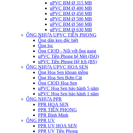
uPVC BM Ø 315 MB
uPVC BM Ø 400 MB
uPVC BM Ø 450 MB
uPVC BM Ø 500 MB
uPVC BM Ø 560 MB
uPVC BM Ø 630 MB
ỐNG NHỰA UPVC TIỀN PHONG
Ống dán keo đặc biệt
Ống lọc
Ống CIOD - Nối với ống gang
uPVC Tiền Phong hệ Mét (ISO)
uPVC Tiền Phong Hệ Ich (BS)
ỐNG NHỰA UPVC HOA SEN
Ống Hoa Sen khoan giếng
Ống Hoa Sen Bơm Cát
Ống CIOD Hoa Sen
uPVC Hoa Sen bảo hành 5 năm
uPVC Hoa Sen bảo hành 1 năm
ỐNG NHỰA PPR
PPR HOA SEN
PPR TIỀN PHONG
PPR Bình Minh
ỐNG PPR UV
PPR UV HOA SEN
PPR UV Tiền Phong