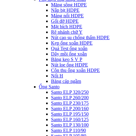
Măng sông HDPE
Nắp bịt HDPE
Máng nối HDPE
Gối đỡ HDPE
Mặt bích HDPE
Rẽ nhánh chữ Y
Nút cao su chống thấm HDPE
Kẹp ống xoắn HDPE
Quả Test ống xoắn
Dây mồi ống xoắn
Băng keo S V P
Nút loe ống HDPE
Côn thu ống xoắn HDPE
Nối H
Băng cáp ngầm
Ống Santo
Santo ELP 320/250
Santo ELP 260/200
Santo ELP 230/175
Santo ELP 200/160
Santo ELP 195/150
Santo ELP 160/125
Santo ELP 130/100
Santo ELP 110/90
Santo ELP 105/80