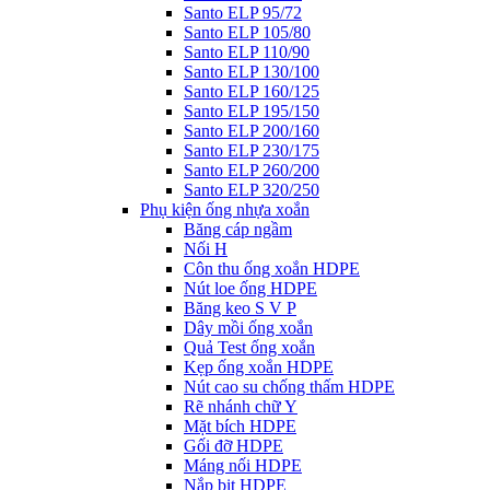
Santo ELP 95/72
Santo ELP 105/80
Santo ELP 110/90
Santo ELP 130/100
Santo ELP 160/125
Santo ELP 195/150
Santo ELP 200/160
Santo ELP 230/175
Santo ELP 260/200
Santo ELP 320/250
Phụ kiện ống nhựa xoắn
Băng cáp ngầm
Nối H
Côn thu ống xoắn HDPE
Nút loe ống HDPE
Băng keo S V P
Dây mồi ống xoắn
Quả Test ống xoắn
Kẹp ống xoắn HDPE
Nút cao su chống thấm HDPE
Rẽ nhánh chữ Y
Mặt bích HDPE
Gối đỡ HDPE
Máng nối HDPE
Nắp bịt HDPE