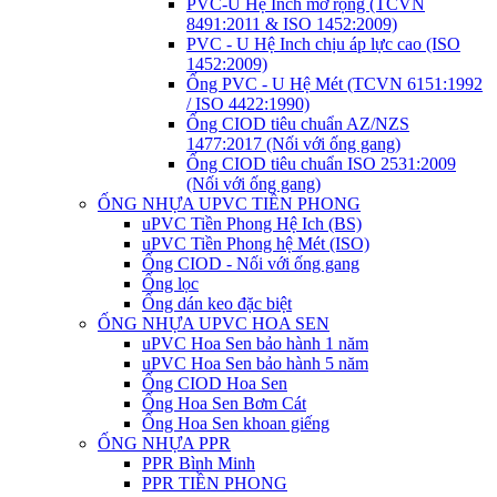
PVC-U Hệ Inch mở rộng (TCVN
8491:2011 & ISO 1452:2009)
PVC - U Hệ Inch chịu áp lực cao (ISO
1452:2009)
Ống PVC - U Hệ Mét (TCVN 6151:1992
/ ISO 4422:1990)
Ống CIOD tiêu chuẩn AZ/NZS
1477:2017 (Nối với ống gang)
Ống CIOD tiêu chuẩn ISO 2531:2009
(Nối với ống gang)
ỐNG NHỰA UPVC TIỀN PHONG
uPVC Tiền Phong Hệ Ich (BS)
uPVC Tiền Phong hệ Mét (ISO)
Ống CIOD - Nối với ống gang
Ống lọc
Ống dán keo đặc biệt
ỐNG NHỰA UPVC HOA SEN
uPVC Hoa Sen bảo hành 1 năm
uPVC Hoa Sen bảo hành 5 năm
Ống CIOD Hoa Sen
Ống Hoa Sen Bơm Cát
Ống Hoa Sen khoan giếng
ỐNG NHỰA PPR
PPR Bình Minh
PPR TIỀN PHONG