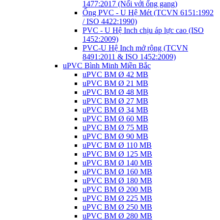
1477:2017 (Nối với ống gang)
Ống PVC - U Hệ Mét (TCVN 6151:1992
/ ISO 4422:1990)
PVC - U Hệ Inch chịu áp lực cao (ISO
1452:2009)
PVC-U Hệ Inch mở rộng (TCVN
8491:2011 & ISO 1452:2009)
uPVC Bình Minh Miền Bắc
uPVC BM Ø 42 MB
uPVC BM Ø 21 MB
uPVC BM Ø 48 MB
uPVC BM Ø 27 MB
uPVC BM Ø 34 MB
uPVC BM Ø 60 MB
uPVC BM Ø 75 MB
uPVC BM Ø 90 MB
uPVC BM Ø 110 MB
uPVC BM Ø 125 MB
uPVC BM Ø 140 MB
uPVC BM Ø 160 MB
uPVC BM Ø 180 MB
uPVC BM Ø 200 MB
uPVC BM Ø 225 MB
uPVC BM Ø 250 MB
uPVC BM Ø 280 MB