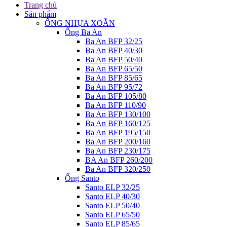
Trang chủ
Sản phẩm
ỐNG NHỰA XOẮN
Ống Ba An
Ba An BFP 32/25
Ba An BFP 40/30
Ba An BFP 50/40
Ba An BFP 65/50
Ba An BFP 85/65
Ba An BFP 95/72
Ba An BFP 105/80
Ba An BFP 110/90
Ba An BFP 130/100
Ba An BFP 160/125
Ba An BFP 195/150
Ba An BFP 200/160
Ba An BFP 230/175
BA An BFP 260/200
Ba An BFP 320/250
Ống Santo
Santo ELP 32/25
Santo ELP 40/30
Santo ELP 50/40
Santo ELP 65/50
Santo ELP 85/65