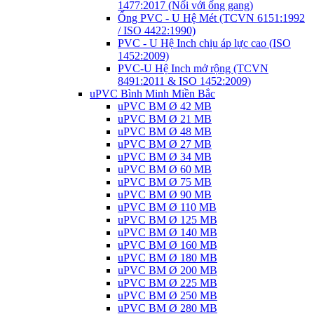
1477:2017 (Nối với ống gang)
Ống PVC - U Hệ Mét (TCVN 6151:1992
/ ISO 4422:1990)
PVC - U Hệ Inch chịu áp lực cao (ISO
1452:2009)
PVC-U Hệ Inch mở rộng (TCVN
8491:2011 & ISO 1452:2009)
uPVC Bình Minh Miền Bắc
uPVC BM Ø 42 MB
uPVC BM Ø 21 MB
uPVC BM Ø 48 MB
uPVC BM Ø 27 MB
uPVC BM Ø 34 MB
uPVC BM Ø 60 MB
uPVC BM Ø 75 MB
uPVC BM Ø 90 MB
uPVC BM Ø 110 MB
uPVC BM Ø 125 MB
uPVC BM Ø 140 MB
uPVC BM Ø 160 MB
uPVC BM Ø 180 MB
uPVC BM Ø 200 MB
uPVC BM Ø 225 MB
uPVC BM Ø 250 MB
uPVC BM Ø 280 MB