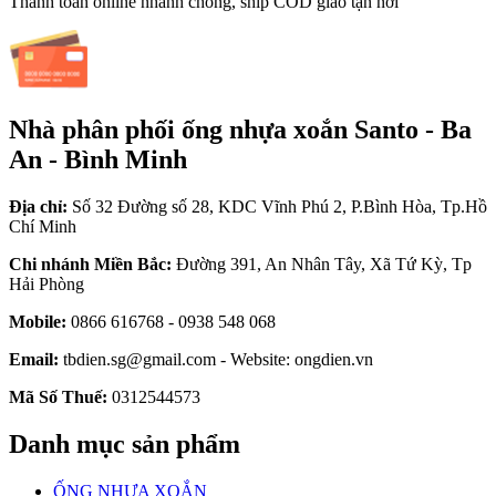
Thanh toán online nhanh chóng, ship COD giao tận nơi
Nhà phân phối ống nhựa xoắn Santo - Ba
An - Bình Minh
Địa chỉ:
Số 32 Đường số 28, KDC Vĩnh Phú 2, P.Bình Hòa, Tp.Hồ
Chí Minh
Chi nhánh Miền Bắc:
Đường 391, An Nhân Tây, Xã Tứ Kỳ, Tp
Hải Phòng
Mobile:
0866 616768 - 0938 548 068
Email:
tbdien.sg@gmail.com - Website: ongdien.vn
Mã Số Thuế:
0312544573
Danh mục sản phẩm
ỐNG NHỰA XOẮN