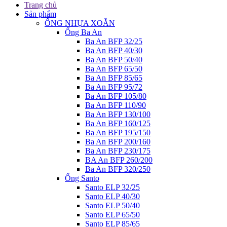
Trang chủ
Sản phẩm
ỐNG NHỰA XOẮN
Ống Ba An
Ba An BFP 32/25
Ba An BFP 40/30
Ba An BFP 50/40
Ba An BFP 65/50
Ba An BFP 85/65
Ba An BFP 95/72
Ba An BFP 105/80
Ba An BFP 110/90
Ba An BFP 130/100
Ba An BFP 160/125
Ba An BFP 195/150
Ba An BFP 200/160
Ba An BFP 230/175
BA An BFP 260/200
Ba An BFP 320/250
Ống Santo
Santo ELP 32/25
Santo ELP 40/30
Santo ELP 50/40
Santo ELP 65/50
Santo ELP 85/65