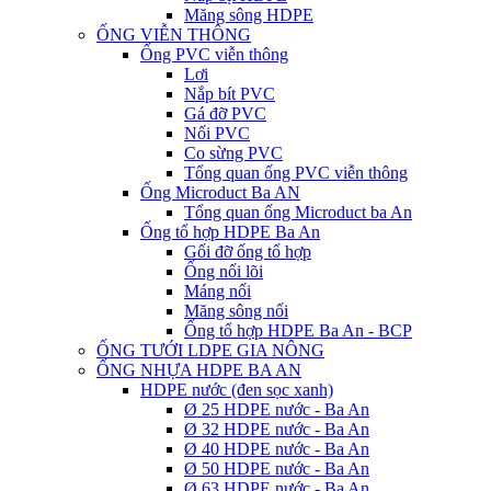
Măng sông HDPE
ỐNG VIỄN THÔNG
Ống PVC viễn thông
Lơi
Nắp bít PVC
Gá đỡ PVC
Nối PVC
Co sừng PVC
Tổng quan ống PVC viễn thông
Ống Microduct Ba AN
Tổng quan ống Microduct ba An
Ống tổ hợp HDPE Ba An
Gối đỡ ống tổ hợp
Ống nối lõi
Máng nối
Măng sông nối
Ống tổ hợp HDPE Ba An - BCP
ỐNG TƯỚI LDPE GIA NÔNG
ỐNG NHỰA HDPE BA AN
HDPE nước (đen sọc xanh)
Ø 25 HDPE nước - Ba An
Ø 32 HDPE nước - Ba An
Ø 40 HDPE nước - Ba An
Ø 50 HDPE nước - Ba An
Ø 63 HDPE nước - Ba An