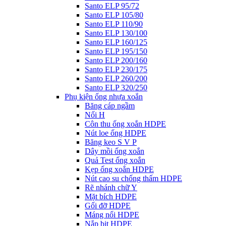
Santo ELP 95/72
Santo ELP 105/80
Santo ELP 110/90
Santo ELP 130/100
Santo ELP 160/125
Santo ELP 195/150
Santo ELP 200/160
Santo ELP 230/175
Santo ELP 260/200
Santo ELP 320/250
Phụ kiện ống nhựa xoắn
Băng cáp ngầm
Nối H
Côn thu ống xoắn HDPE
Nút loe ống HDPE
Băng keo S V P
Dây mồi ống xoắn
Quả Test ống xoắn
Kẹp ống xoắn HDPE
Nút cao su chống thấm HDPE
Rẽ nhánh chữ Y
Mặt bích HDPE
Gối đỡ HDPE
Máng nối HDPE
Nắp bịt HDPE