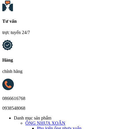
Tư vấn
trực tuyến 24/7
Hàng
chính hãng
0866616768
0938548068
Danh mục sản phẩm
ỐNG NHỰA XOẮN
Phụ kiện ống nhựa xoắn