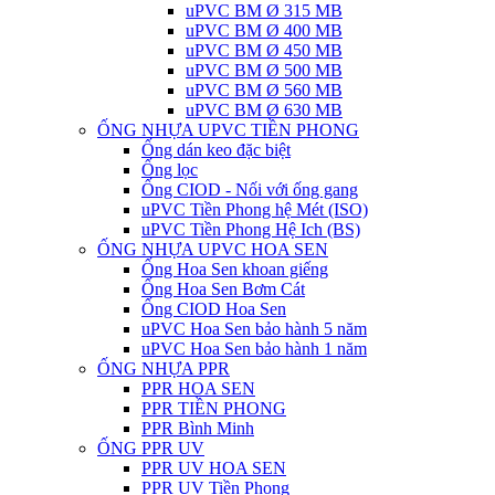
uPVC BM Ø 315 MB
uPVC BM Ø 400 MB
uPVC BM Ø 450 MB
uPVC BM Ø 500 MB
uPVC BM Ø 560 MB
uPVC BM Ø 630 MB
ỐNG NHỰA UPVC TIỀN PHONG
Ống dán keo đặc biệt
Ống lọc
Ống CIOD - Nối với ống gang
uPVC Tiền Phong hệ Mét (ISO)
uPVC Tiền Phong Hệ Ich (BS)
ỐNG NHỰA UPVC HOA SEN
Ống Hoa Sen khoan giếng
Ống Hoa Sen Bơm Cát
Ống CIOD Hoa Sen
uPVC Hoa Sen bảo hành 5 năm
uPVC Hoa Sen bảo hành 1 năm
ỐNG NHỰA PPR
PPR HOA SEN
PPR TIỀN PHONG
PPR Bình Minh
ỐNG PPR UV
PPR UV HOA SEN
PPR UV Tiền Phong