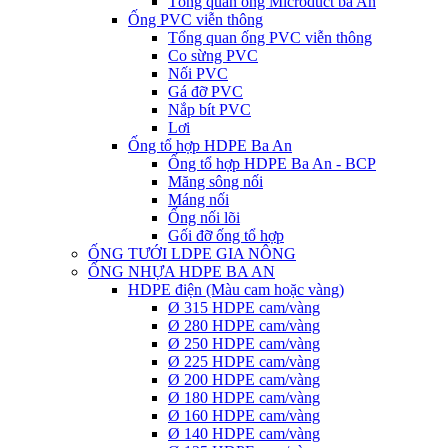
Tổng quan ống Microduct ba An
Ống PVC viễn thông
Tổng quan ống PVC viễn thông
Co sừng PVC
Nối PVC
Gá đỡ PVC
Nắp bít PVC
Lơi
Ống tổ hợp HDPE Ba An
Ống tổ hợp HDPE Ba An - BCP
Măng sông nối
Máng nối
Ống nối lõi
Gối đỡ ống tổ hợp
ỐNG TƯỚI LDPE GIA NÔNG
ỐNG NHỰA HDPE BA AN
HDPE điện (Màu cam hoặc vàng)
Ø 315 HDPE cam/vàng
Ø 280 HDPE cam/vàng
Ø 250 HDPE cam/vàng
Ø 225 HDPE cam/vàng
Ø 200 HDPE cam/vàng
Ø 180 HDPE cam/vàng
Ø 160 HDPE cam/vàng
Ø 140 HDPE cam/vàng