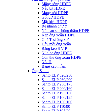
Măng sông HDPE
Nắp bịt HDPE
Máng nối HDPE
Gối đỡ HDPE
Mặt bích HDPE
Rẽ nhánh chữ Y
Nút cao su chống thấm HDPE
Kẹp ống xoắn HDPE
Quả Test ống xoắn
Dây mồi ống xoắn
Băng keo S V P
Nút loe ống HDPE
Côn thu ống xoắn HDPE
Nối H
Băng cáp ngầm
Ống Santo
Santo ELP 320/250
Santo ELP 260/200
Santo ELP 230/175
Santo ELP 200/160
Santo ELP 195/150
Santo ELP 160/125
Santo ELP 130/100
Santo ELP 110/90
Santo ELP 105/80