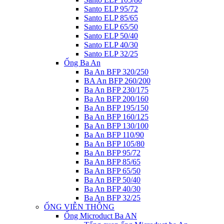
Santo ELP 95/72
Santo ELP 85/65
Santo ELP 65/50
Santo ELP 50/40
Santo ELP 40/30
Santo ELP 32/25
Ống Ba An
Ba An BFP 320/250
BA An BFP 260/200
Ba An BFP 230/175
Ba An BFP 200/160
Ba An BFP 195/150
Ba An BFP 160/125
Ba An BFP 130/100
Ba An BFP 110/90
Ba An BFP 105/80
Ba An BFP 95/72
Ba An BFP 85/65
Ba An BFP 65/50
Ba An BFP 50/40
Ba An BFP 40/30
Ba An BFP 32/25
ỐNG VIỄN THÔNG
Ống Microduct Ba AN