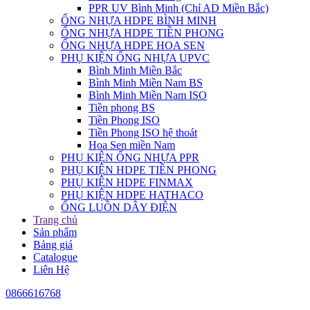
PPR UV Bình Minh (Chỉ AD Miền Bắc)
ỐNG NHỰA HDPE BÌNH MINH
ỐNG NHỰA HDPE TIỀN PHONG
ỐNG NHỰA HDPE HOA SEN
PHỤ KIỆN ỐNG NHỰA UPVC
Bình Minh Miền Bắc
Bình Minh Miền Nam BS
Bình Minh Miền Nam ISO
Tiền phong BS
Tiền Phong ISO
Tiền Phong ISO hệ thoát
Hoa Sen miền Nam
PHỤ KIỆN ỐNG NHỰA PPR
PHỤ KIỆN HDPE TIỀN PHONG
PHỤ KIỆN HDPE FINMAX
PHỤ KIỆN HDPE HATHACO
ỐNG LUỒN DÂY ĐIỆN
Trang chủ
Sản phẩm
Bảng giá
Catalogue
Liên Hệ
0866616768