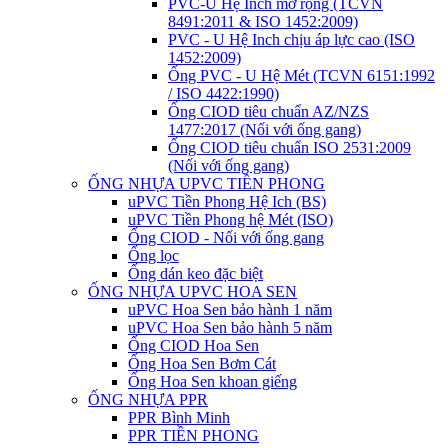
PVC-U Hệ Inch mở rộng (TCVN
8491:2011 & ISO 1452:2009)
PVC - U Hệ Inch chịu áp lực cao (ISO
1452:2009)
Ống PVC - U Hệ Mét (TCVN 6151:1992
/ ISO 4422:1990)
Ống CIOD tiêu chuẩn AZ/NZS
1477:2017 (Nối với ống gang)
Ống CIOD tiêu chuẩn ISO 2531:2009
(Nối với ống gang)
ỐNG NHỰA UPVC TIỀN PHONG
uPVC Tiền Phong Hệ Ich (BS)
uPVC Tiền Phong hệ Mét (ISO)
Ống CIOD - Nối với ống gang
Ống lọc
Ống dán keo đặc biệt
ỐNG NHỰA UPVC HOA SEN
uPVC Hoa Sen bảo hành 1 năm
uPVC Hoa Sen bảo hành 5 năm
Ống CIOD Hoa Sen
Ống Hoa Sen Bơm Cát
Ống Hoa Sen khoan giếng
ỐNG NHỰA PPR
PPR Bình Minh
PPR TIỀN PHONG