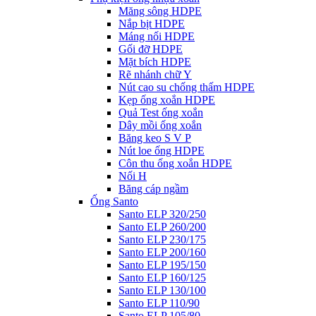
Măng sông HDPE
Nắp bịt HDPE
Máng nối HDPE
Gối đỡ HDPE
Mặt bích HDPE
Rẽ nhánh chữ Y
Nút cao su chống thấm HDPE
Kẹp ống xoắn HDPE
Quả Test ống xoắn
Dây mồi ống xoắn
Băng keo S V P
Nút loe ống HDPE
Côn thu ống xoắn HDPE
Nối H
Băng cáp ngầm
Ống Santo
Santo ELP 320/250
Santo ELP 260/200
Santo ELP 230/175
Santo ELP 200/160
Santo ELP 195/150
Santo ELP 160/125
Santo ELP 130/100
Santo ELP 110/90
Santo ELP 105/80