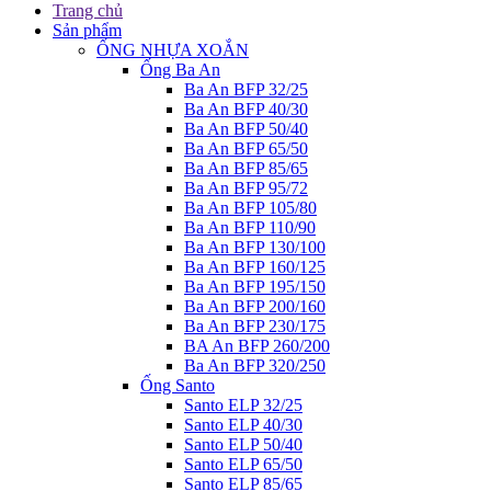
Trang chủ
Sản phẩm
ỐNG NHỰA XOẮN
Ống Ba An
Ba An BFP 32/25
Ba An BFP 40/30
Ba An BFP 50/40
Ba An BFP 65/50
Ba An BFP 85/65
Ba An BFP 95/72
Ba An BFP 105/80
Ba An BFP 110/90
Ba An BFP 130/100
Ba An BFP 160/125
Ba An BFP 195/150
Ba An BFP 200/160
Ba An BFP 230/175
BA An BFP 260/200
Ba An BFP 320/250
Ống Santo
Santo ELP 32/25
Santo ELP 40/30
Santo ELP 50/40
Santo ELP 65/50
Santo ELP 85/65