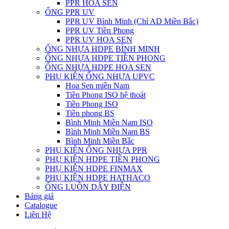
PPR HOA SEN
ỐNG PPR UV
PPR UV Bình Minh (Chỉ AD Miền Bắc)
PPR UV Tiền Phong
PPR UV HOA SEN
ỐNG NHỰA HDPE BÌNH MINH
ỐNG NHỰA HDPE TIỀN PHONG
ỐNG NHỰA HDPE HOA SEN
PHỤ KIỆN ỐNG NHỰA UPVC
Hoa Sen miền Nam
Tiền Phong ISO hệ thoát
Tiền Phong ISO
Tiền phong BS
Bình Minh Miền Nam ISO
Bình Minh Miền Nam BS
Bình Minh Miền Bắc
PHỤ KIỆN ỐNG NHỰA PPR
PHỤ KIỆN HDPE TIỀN PHONG
PHỤ KIỆN HDPE FINMAX
PHỤ KIỆN HDPE HATHACO
ỐNG LUỒN DÂY ĐIỆN
Bảng giá
Catalogue
Liên Hệ