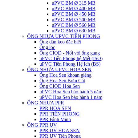
uPVC BM Ø 315 MB
uPVC BM Ø 400 MB
uPVC BM Ø 450 MB
uPVC BM Ø 500 MB
uPVC BM Ø 560 MB
uPVC BM Ø 630 MB
ỐNG NHỰA UPVC TIỀN PHONG
Ống dán keo đặc biệt
Ống lọc
Ống CIOD - Nối với ống gang
uPVC Tiền Phong hệ Mét (ISO)
uPVC Tiền Phong Hệ Ich (BS)
ỐNG NHỰA UPVC HOA SEN
Ống Hoa Sen khoan giếng
Ống Hoa Sen Bơm Cát
Ống CIOD Hoa Sen
uPVC Hoa Sen bảo hành 5 năm
uPVC Hoa Sen bảo hành 1 năm
ỐNG NHỰA PPR
PPR HOA SEN
PPR TIỀN PHONG
PPR Bình Minh
ỐNG PPR UV
PPR UV HOA SEN
PPR UV Tiền Phong