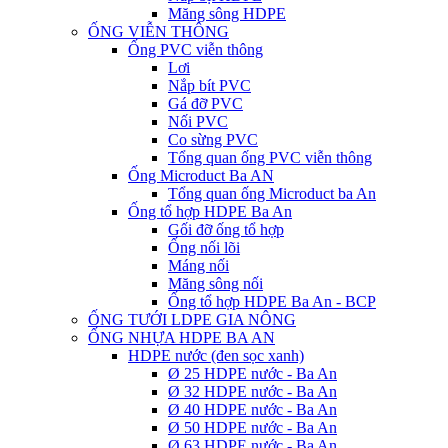
Măng sông HDPE
ỐNG VIỄN THÔNG
Ống PVC viễn thông
Lơi
Nắp bít PVC
Gá đỡ PVC
Nối PVC
Co sừng PVC
Tổng quan ống PVC viễn thông
Ống Microduct Ba AN
Tổng quan ống Microduct ba An
Ống tổ hợp HDPE Ba An
Gối đỡ ống tổ hợp
Ống nối lõi
Máng nối
Măng sông nối
Ống tổ hợp HDPE Ba An - BCP
ỐNG TƯỚI LDPE GIA NÔNG
ỐNG NHỰA HDPE BA AN
HDPE nước (đen sọc xanh)
Ø 25 HDPE nước - Ba An
Ø 32 HDPE nước - Ba An
Ø 40 HDPE nước - Ba An
Ø 50 HDPE nước - Ba An
Ø 63 HDPE nước - Ba An