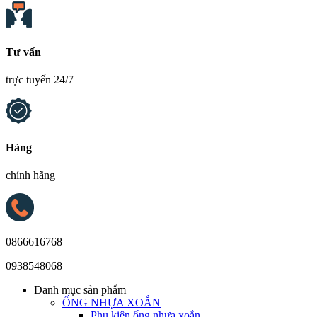
Tư vấn
trực tuyến 24/7
Hàng
chính hãng
0866616768
0938548068
Danh mục sản phẩm
ỐNG NHỰA XOẮN
Phụ kiện ống nhựa xoắn