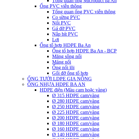
Tổng quan ống Microduct ba An
Ống PVC viễn thông
Tổng quan ống PVC viễn thông
Co sừng PVC
Nối PVC
Gá đỡ PVC
Nắp bít PVC
Lơi
Ống tổ hợp HDPE Ba An
Ống tổ hợp HDPE Ba An - BCP
Măng sông nối
Máng nối
Ống nối lõi
Gối đỡ ống tổ hợp
ỐNG TƯỚI LDPE GIA NÔNG
ỐNG NHỰA HDPE BA AN
HDPE điện (Màu cam hoặc vàng)
Ø 315 HDPE cam/vàng
Ø 280 HDPE cam/vàng
Ø 250 HDPE cam/vàng
Ø 225 HDPE cam/vàng
Ø 200 HDPE cam/vàng
Ø 180 HDPE cam/vàng
Ø 160 HDPE cam/vàng
Ø 140 HDPE cam/vàng