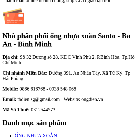
Thanh toán online nhanh chóng, ship COD giao tận nơi
Nhà phân phối ống nhựa xoắn Santo - Ba
An - Bình Minh
Địa chỉ:
Số 32 Đường số 28, KDC Vĩnh Phú 2, P.Bình Hòa, Tp.Hồ
Chí Minh
Chi nhánh Miền Bắc:
Đường 391, An Nhân Tây, Xã Tứ Kỳ, Tp
Hải Phòng
Mobile:
0866 616768 - 0938 548 068
Email:
tbdien.sg@gmail.com - Website: ongdien.vn
Mã Số Thuế:
0312544573
Danh mục sản phẩm
ỐNG NHỰA XOẮN