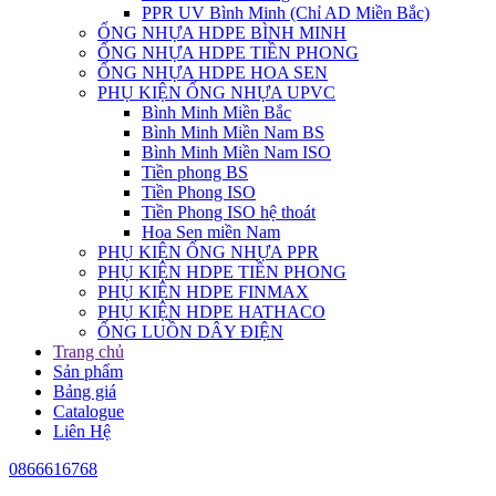
PPR UV Bình Minh (Chỉ AD Miền Bắc)
ỐNG NHỰA HDPE BÌNH MINH
ỐNG NHỰA HDPE TIỀN PHONG
ỐNG NHỰA HDPE HOA SEN
PHỤ KIỆN ỐNG NHỰA UPVC
Bình Minh Miền Bắc
Bình Minh Miền Nam BS
Bình Minh Miền Nam ISO
Tiền phong BS
Tiền Phong ISO
Tiền Phong ISO hệ thoát
Hoa Sen miền Nam
PHỤ KIỆN ỐNG NHỰA PPR
PHỤ KIỆN HDPE TIỀN PHONG
PHỤ KIỆN HDPE FINMAX
PHỤ KIỆN HDPE HATHACO
ỐNG LUỒN DÂY ĐIỆN
Trang chủ
Sản phẩm
Bảng giá
Catalogue
Liên Hệ
0866616768