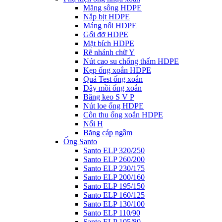
Măng sông HDPE
Nắp bịt HDPE
Máng nối HDPE
Gối đỡ HDPE
Mặt bích HDPE
Rẽ nhánh chữ Y
Nút cao su chống thấm HDPE
Kẹp ống xoắn HDPE
Quả Test ống xoắn
Dây mồi ống xoắn
Băng keo S V P
Nút loe ống HDPE
Côn thu ống xoắn HDPE
Nối H
Băng cáp ngầm
Ống Santo
Santo ELP 320/250
Santo ELP 260/200
Santo ELP 230/175
Santo ELP 200/160
Santo ELP 195/150
Santo ELP 160/125
Santo ELP 130/100
Santo ELP 110/90
Santo ELP 105/80