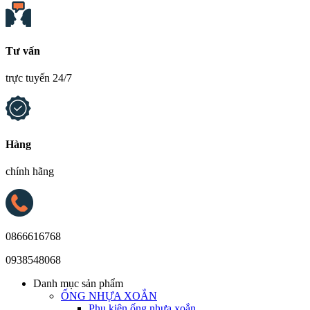
Tư vấn
trực tuyến 24/7
Hàng
chính hãng
0866616768
0938548068
Danh mục sản phẩm
ỐNG NHỰA XOẮN
Phụ kiện ống nhựa xoắn