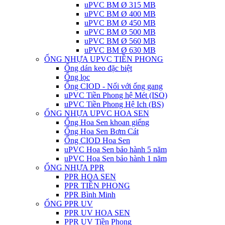
uPVC BM Ø 315 MB
uPVC BM Ø 400 MB
uPVC BM Ø 450 MB
uPVC BM Ø 500 MB
uPVC BM Ø 560 MB
uPVC BM Ø 630 MB
ỐNG NHỰA UPVC TIỀN PHONG
Ống dán keo đặc biệt
Ống lọc
Ống CIOD - Nối với ống gang
uPVC Tiền Phong hệ Mét (ISO)
uPVC Tiền Phong Hệ Ich (BS)
ỐNG NHỰA UPVC HOA SEN
Ống Hoa Sen khoan giếng
Ống Hoa Sen Bơm Cát
Ống CIOD Hoa Sen
uPVC Hoa Sen bảo hành 5 năm
uPVC Hoa Sen bảo hành 1 năm
ỐNG NHỰA PPR
PPR HOA SEN
PPR TIỀN PHONG
PPR Bình Minh
ỐNG PPR UV
PPR UV HOA SEN
PPR UV Tiền Phong