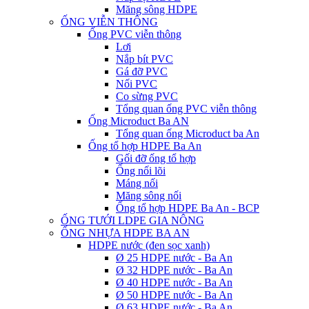
Măng sông HDPE
ỐNG VIỄN THÔNG
Ống PVC viễn thông
Lơi
Nắp bít PVC
Gá đỡ PVC
Nối PVC
Co sừng PVC
Tổng quan ống PVC viễn thông
Ống Microduct Ba AN
Tổng quan ống Microduct ba An
Ống tổ hợp HDPE Ba An
Gối đỡ ống tổ hợp
Ống nối lõi
Máng nối
Măng sông nối
Ống tổ hợp HDPE Ba An - BCP
ỐNG TƯỚI LDPE GIA NÔNG
ỐNG NHỰA HDPE BA AN
HDPE nước (đen sọc xanh)
Ø 25 HDPE nước - Ba An
Ø 32 HDPE nước - Ba An
Ø 40 HDPE nước - Ba An
Ø 50 HDPE nước - Ba An
Ø 63 HDPE nước - Ba An