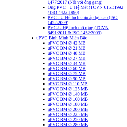
1477:2017 (Nối với ống gang)
Ống PVC - U Hệ Mét (TCVN 6151:1992
/ ISO 4422:1990)
PVC - U Hệ Inch chịu áp lực cao (ISO
1452:2009)
PVC-U Hệ Inch mở rộng (TCVN
8491:2011 & ISO 1452:2009)
uPVC Bình Minh Miền Bắc
uPVC BM Ø 42 MB
uPVC BM Ø 21 MB
uPVC BM Ø 48 MB
uPVC BM Ø 27 MB
uPVC BM Ø 34 MB
uPVC BM Ø 60 MB
uPVC BM Ø 75 MB
uPVC BM Ø 90 MB
uPVC BM Ø 110 MB
uPVC BM Ø 125 MB
uPVC BM Ø 140 MB
uPVC BM Ø 160 MB
uPVC BM Ø 180 MB
uPVC BM Ø 200 MB
uPVC BM Ø 225 MB
uPVC BM Ø 250 MB
uPVC BM Ø 280 MB