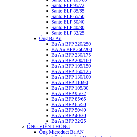
Santo ELP 95/72
Santo ELP 85/65
Santo ELP 65/50
Santo ELP 50/40
Santo ELP 40/30
Santo ELP 32/25
Ống Ba An
Ba An BFP 320/250
BA An BFP 260/200
Ba An BFP 230/175
Ba An BFP 200/160
Ba An BFP 195/150
Ba An BFP 160/125
Ba An BFP 130/100
Ba An BFP 110/90
Ba An BFP 105/80
Ba An BFP 95/72
Ba An BFP 85/65
Ba An BFP 65/50
Ba An BFP 50/40
Ba An BFP 40/30
Ba An BFP 32/25
ỐNG VIỄN THÔNG
Ống Microduct Ba AN