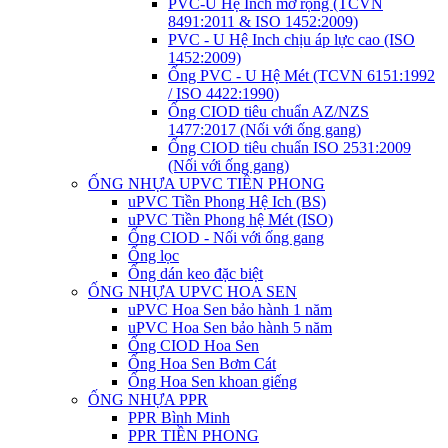
PVC-U Hệ Inch mở rộng (TCVN
8491:2011 & ISO 1452:2009)
PVC - U Hệ Inch chịu áp lực cao (ISO
1452:2009)
Ống PVC - U Hệ Mét (TCVN 6151:1992
/ ISO 4422:1990)
Ống CIOD tiêu chuẩn AZ/NZS
1477:2017 (Nối với ống gang)
Ống CIOD tiêu chuẩn ISO 2531:2009
(Nối với ống gang)
ỐNG NHỰA UPVC TIỀN PHONG
uPVC Tiền Phong Hệ Ich (BS)
uPVC Tiền Phong hệ Mét (ISO)
Ống CIOD - Nối với ống gang
Ống lọc
Ống dán keo đặc biệt
ỐNG NHỰA UPVC HOA SEN
uPVC Hoa Sen bảo hành 1 năm
uPVC Hoa Sen bảo hành 5 năm
Ống CIOD Hoa Sen
Ống Hoa Sen Bơm Cát
Ống Hoa Sen khoan giếng
ỐNG NHỰA PPR
PPR Bình Minh
PPR TIỀN PHONG