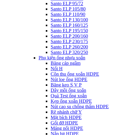
Santo ELP 95/72
Santo ELP 105/80
Santo ELP 110/90
Santo ELP 130/100
Santo ELP 160/125
Santo ELP 195/150
Santo ELP 200/160
Santo ELP 230/175
Santo ELP 260/200
Santo ELP 320/250
Phụ kiện ống nhựa xoắn
Băng cáp ngầm
Nối H
Côn thu ống xoắn HDPE
Nút loe ống HDPE
Băng keo S V P
Dây mồi ống xoắn
Quả Test ống xoắn
Kẹp ống xoắn HDPE
Nút cao su chống thấm HDPE
Rẽ nhánh chữ Y
Mặt bích HDPE
Gối đỡ HDPE
Máng nối HDPE
Nắp bịt HDPE