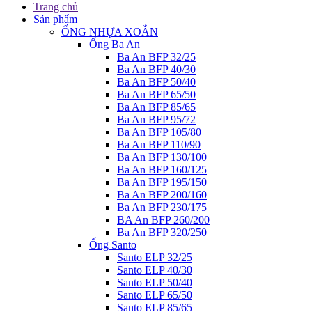
Trang chủ
Sản phẩm
ỐNG NHỰA XOẮN
Ống Ba An
Ba An BFP 32/25
Ba An BFP 40/30
Ba An BFP 50/40
Ba An BFP 65/50
Ba An BFP 85/65
Ba An BFP 95/72
Ba An BFP 105/80
Ba An BFP 110/90
Ba An BFP 130/100
Ba An BFP 160/125
Ba An BFP 195/150
Ba An BFP 200/160
Ba An BFP 230/175
BA An BFP 260/200
Ba An BFP 320/250
Ống Santo
Santo ELP 32/25
Santo ELP 40/30
Santo ELP 50/40
Santo ELP 65/50
Santo ELP 85/65