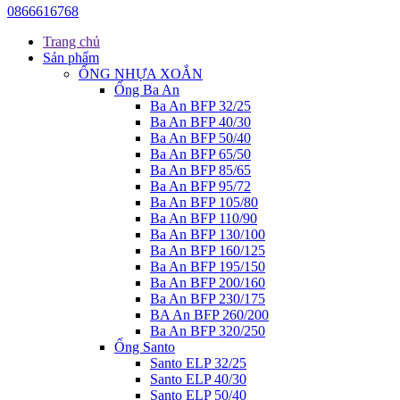
0866616768
Trang chủ
Sản phẩm
ỐNG NHỰA XOẮN
Ống Ba An
Ba An BFP 32/25
Ba An BFP 40/30
Ba An BFP 50/40
Ba An BFP 65/50
Ba An BFP 85/65
Ba An BFP 95/72
Ba An BFP 105/80
Ba An BFP 110/90
Ba An BFP 130/100
Ba An BFP 160/125
Ba An BFP 195/150
Ba An BFP 200/160
Ba An BFP 230/175
BA An BFP 260/200
Ba An BFP 320/250
Ống Santo
Santo ELP 32/25
Santo ELP 40/30
Santo ELP 50/40