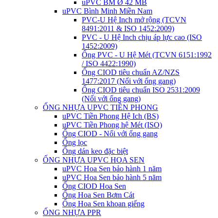
uPVC BM Ø 42 MB
uPVC Bình Minh Miền Nam
PVC-U Hệ Inch mở rộng (TCVN
8491:2011 & ISO 1452:2009)
PVC - U Hệ Inch chịu áp lực cao (ISO
1452:2009)
Ống PVC - U Hệ Mét (TCVN 6151:1992
/ ISO 4422:1990)
Ống CIOD tiêu chuẩn AZ/NZS
1477:2017 (Nối với ống gang)
Ống CIOD tiêu chuẩn ISO 2531:2009
(Nối với ống gang)
ỐNG NHỰA UPVC TIỀN PHONG
uPVC Tiền Phong Hệ Ich (BS)
uPVC Tiền Phong hệ Mét (ISO)
Ống CIOD - Nối với ống gang
Ống lọc
Ống dán keo đặc biệt
ỐNG NHỰA UPVC HOA SEN
uPVC Hoa Sen bảo hành 1 năm
uPVC Hoa Sen bảo hành 5 năm
Ống CIOD Hoa Sen
Ống Hoa Sen Bơm Cát
Ống Hoa Sen khoan giếng
ỐNG NHỰA PPR