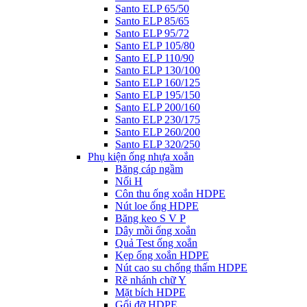
Santo ELP 65/50
Santo ELP 85/65
Santo ELP 95/72
Santo ELP 105/80
Santo ELP 110/90
Santo ELP 130/100
Santo ELP 160/125
Santo ELP 195/150
Santo ELP 200/160
Santo ELP 230/175
Santo ELP 260/200
Santo ELP 320/250
Phụ kiện ống nhựa xoắn
Băng cáp ngầm
Nối H
Côn thu ống xoắn HDPE
Nút loe ống HDPE
Băng keo S V P
Dây mồi ống xoắn
Quả Test ống xoắn
Kẹp ống xoắn HDPE
Nút cao su chống thấm HDPE
Rẽ nhánh chữ Y
Mặt bích HDPE
Gối đỡ HDPE