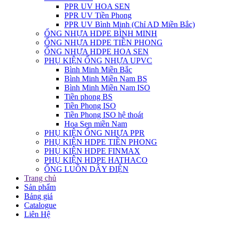
PPR UV HOA SEN
PPR UV Tiền Phong
PPR UV Bình Minh (Chỉ AD Miền Bắc)
ỐNG NHỰA HDPE BÌNH MINH
ỐNG NHỰA HDPE TIỀN PHONG
ỐNG NHỰA HDPE HOA SEN
PHỤ KIỆN ỐNG NHỰA UPVC
Bình Minh Miền Bắc
Bình Minh Miền Nam BS
Bình Minh Miền Nam ISO
Tiền phong BS
Tiền Phong ISO
Tiền Phong ISO hệ thoát
Hoa Sen miền Nam
PHỤ KIỆN ỐNG NHỰA PPR
PHỤ KIỆN HDPE TIỀN PHONG
PHỤ KIỆN HDPE FINMAX
PHỤ KIỆN HDPE HATHACO
ỐNG LUỒN DÂY ĐIỆN
Trang chủ
Sản phẩm
Bảng giá
Catalogue
Liên Hệ