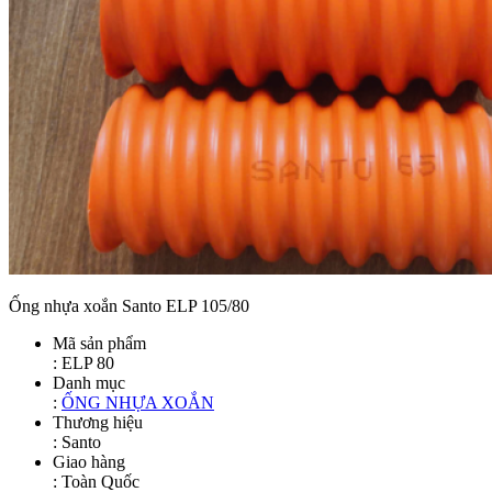
Ống nhựa xoắn Santo ELP 105/80
Mã sản phẩm
:
ELP 80
Danh mục
:
ỐNG NHỰA XOẮN
Thương hiệu
: Santo
Giao hàng
: Toàn Quốc