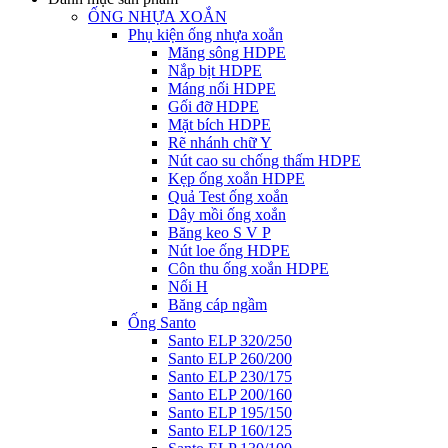
ỐNG NHỰA XOẮN
Phụ kiện ống nhựa xoắn
Măng sông HDPE
Nắp bịt HDPE
Máng nối HDPE
Gối đỡ HDPE
Mặt bích HDPE
Rẽ nhánh chữ Y
Nút cao su chống thấm HDPE
Kẹp ống xoắn HDPE
Quả Test ống xoắn
Dây mồi ống xoắn
Băng keo S V P
Nút loe ống HDPE
Côn thu ống xoắn HDPE
Nối H
Băng cáp ngầm
Ống Santo
Santo ELP 320/250
Santo ELP 260/200
Santo ELP 230/175
Santo ELP 200/160
Santo ELP 195/150
Santo ELP 160/125