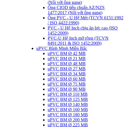
(Nối với ống gang)
Ống CIOD tiêu chuẩn AZ/NZS
1477:2017 (Nối với ống gang)
Ống PVC - U Hệ Mét (TCVN 6151:1992
/ ISO 4422:1990)
PVC - U Hệ Inch chịu áp lực cao (ISO
1452:2009)
PVC-U Hệ Inch mở rộng (TCVN
8491:2011 & ISO 1452:2009)
uPVC Bình Minh Miền Bắc
uPVC BM Ø 42 MB
uPVC BM Ø 21 MB
uPVC BM Ø 48 MB
uPVC BM Ø 27 MB
uPVC BM Ø 34 MB
uPVC BM Ø 60 MB
uPVC BM Ø 75 MB
uPVC BM Ø 90 MB
uPVC BM Ø 110 MB
uPVC BM Ø 125 MB
uPVC BM Ø 140 MB
uPVC BM Ø 160 MB
uPVC BM Ø 180 MB
uPVC BM Ø 200 MB
uPVC BM Ø 225 MB