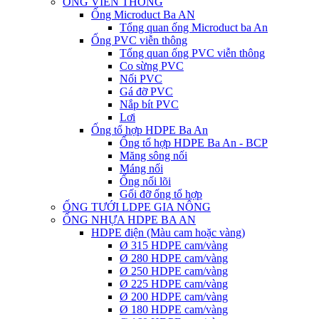
ỐNG VIỄN THÔNG
Ống Microduct Ba AN
Tổng quan ống Microduct ba An
Ống PVC viễn thông
Tổng quan ống PVC viễn thông
Co sừng PVC
Nối PVC
Gá đỡ PVC
Nắp bít PVC
Lơi
Ống tổ hợp HDPE Ba An
Ống tổ hợp HDPE Ba An - BCP
Măng sông nối
Máng nối
Ống nối lõi
Gối đỡ ống tổ hợp
ỐNG TƯỚI LDPE GIA NÔNG
ỐNG NHỰA HDPE BA AN
HDPE điện (Màu cam hoặc vàng)
Ø 315 HDPE cam/vàng
Ø 280 HDPE cam/vàng
Ø 250 HDPE cam/vàng
Ø 225 HDPE cam/vàng
Ø 200 HDPE cam/vàng
Ø 180 HDPE cam/vàng