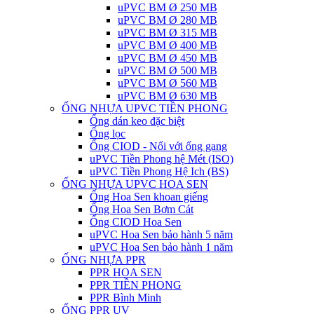
uPVC BM Ø 250 MB
uPVC BM Ø 280 MB
uPVC BM Ø 315 MB
uPVC BM Ø 400 MB
uPVC BM Ø 450 MB
uPVC BM Ø 500 MB
uPVC BM Ø 560 MB
uPVC BM Ø 630 MB
ỐNG NHỰA UPVC TIỀN PHONG
Ống dán keo đặc biệt
Ống lọc
Ống CIOD - Nối với ống gang
uPVC Tiền Phong hệ Mét (ISO)
uPVC Tiền Phong Hệ Ich (BS)
ỐNG NHỰA UPVC HOA SEN
Ống Hoa Sen khoan giếng
Ống Hoa Sen Bơm Cát
Ống CIOD Hoa Sen
uPVC Hoa Sen bảo hành 5 năm
uPVC Hoa Sen bảo hành 1 năm
ỐNG NHỰA PPR
PPR HOA SEN
PPR TIỀN PHONG
PPR Bình Minh
ỐNG PPR UV