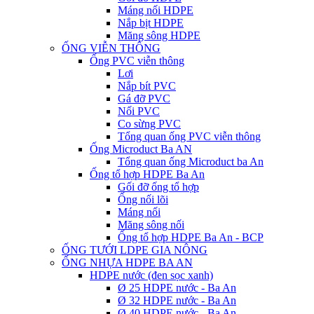
Máng nối HDPE
Nắp bịt HDPE
Măng sông HDPE
ỐNG VIỄN THÔNG
Ống PVC viễn thông
Lơi
Nắp bít PVC
Gá đỡ PVC
Nối PVC
Co sừng PVC
Tổng quan ống PVC viễn thông
Ống Microduct Ba AN
Tổng quan ống Microduct ba An
Ống tổ hợp HDPE Ba An
Gối đỡ ống tổ hợp
Ống nối lõi
Máng nối
Măng sông nối
Ống tổ hợp HDPE Ba An - BCP
ỐNG TƯỚI LDPE GIA NÔNG
ỐNG NHỰA HDPE BA AN
HDPE nước (đen sọc xanh)
Ø 25 HDPE nước - Ba An
Ø 32 HDPE nước - Ba An
Ø 40 HDPE nước - Ba An