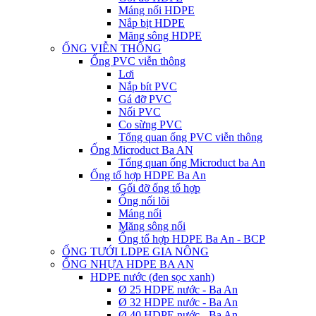
Máng nối HDPE
Nắp bịt HDPE
Măng sông HDPE
ỐNG VIỄN THÔNG
Ống PVC viễn thông
Lơi
Nắp bít PVC
Gá đỡ PVC
Nối PVC
Co sừng PVC
Tổng quan ống PVC viễn thông
Ống Microduct Ba AN
Tổng quan ống Microduct ba An
Ống tổ hợp HDPE Ba An
Gối đỡ ống tổ hợp
Ống nối lõi
Máng nối
Măng sông nối
Ống tổ hợp HDPE Ba An - BCP
ỐNG TƯỚI LDPE GIA NÔNG
ỐNG NHỰA HDPE BA AN
HDPE nước (đen sọc xanh)
Ø 25 HDPE nước - Ba An
Ø 32 HDPE nước - Ba An
Ø 40 HDPE nước - Ba An