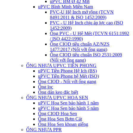
uPVC BM Ø 42 MB
uPVC Bình Minh Miền Nam
PVC-U Hệ Inch mở rộng (TCVN
8491:2011 & ISO 1452:2009)
PVC - U Hệ Inch chịu áp lực cao (ISO
1452:2009)
Ống PVC - U Hệ Mét (TCVN 6151:1992
/ ISO 4422:1990)
Ống CIOD tiêu chuẩn AZ/NZS
1477:2017 (Nối với ống gang)
Ống CIOD tiêu chuẩn ISO 2531:2009
(Nối với ống gang)
ỐNG NHỰA UPVC TIỀN PHONG
uPVC Tiền Phong Hệ Ich (BS)
uPVC Tiền Phong hệ Mét (ISO)
Ống CIOD - Nối với ống gang
Ống lọc
Ống dán keo đặc biệt
ỐNG NHỰA UPVC HOA SEN
uPVC Hoa Sen bảo hành 1 năm
uPVC Hoa Sen bảo hành 5 năm
Ống CIOD Hoa Sen
Ống Hoa Sen Bơm Cát
Ống Hoa Sen khoan giếng
ỐNG NHỰA PPR