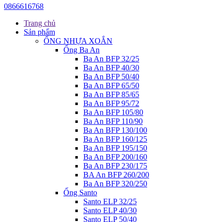
0866616768
Trang chủ
Sản phẩm
ỐNG NHỰA XOẮN
Ống Ba An
Ba An BFP 32/25
Ba An BFP 40/30
Ba An BFP 50/40
Ba An BFP 65/50
Ba An BFP 85/65
Ba An BFP 95/72
Ba An BFP 105/80
Ba An BFP 110/90
Ba An BFP 130/100
Ba An BFP 160/125
Ba An BFP 195/150
Ba An BFP 200/160
Ba An BFP 230/175
BA An BFP 260/200
Ba An BFP 320/250
Ống Santo
Santo ELP 32/25
Santo ELP 40/30
Santo ELP 50/40