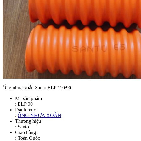
Ống nhựa xoắn Santo ELP 110/90
Mã sản phẩm
:
ELP 90
Danh mục
:
ỐNG NHỰA XOẮN
Thương hiệu
: Santo
Giao hàng
: Toàn Quốc