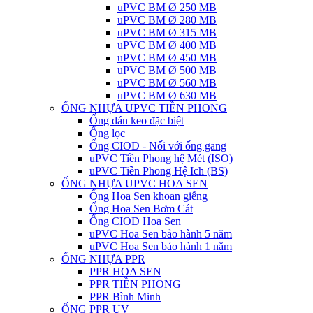
uPVC BM Ø 250 MB
uPVC BM Ø 280 MB
uPVC BM Ø 315 MB
uPVC BM Ø 400 MB
uPVC BM Ø 450 MB
uPVC BM Ø 500 MB
uPVC BM Ø 560 MB
uPVC BM Ø 630 MB
ỐNG NHỰA UPVC TIỀN PHONG
Ống dán keo đặc biệt
Ống lọc
Ống CIOD - Nối với ống gang
uPVC Tiền Phong hệ Mét (ISO)
uPVC Tiền Phong Hệ Ich (BS)
ỐNG NHỰA UPVC HOA SEN
Ống Hoa Sen khoan giếng
Ống Hoa Sen Bơm Cát
Ống CIOD Hoa Sen
uPVC Hoa Sen bảo hành 5 năm
uPVC Hoa Sen bảo hành 1 năm
ỐNG NHỰA PPR
PPR HOA SEN
PPR TIỀN PHONG
PPR Bình Minh
ỐNG PPR UV