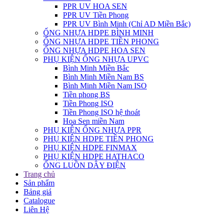
PPR UV HOA SEN
PPR UV Tiền Phong
PPR UV Bình Minh (Chỉ AD Miền Bắc)
ỐNG NHỰA HDPE BÌNH MINH
ỐNG NHỰA HDPE TIỀN PHONG
ỐNG NHỰA HDPE HOA SEN
PHỤ KIỆN ỐNG NHỰA UPVC
Bình Minh Miền Bắc
Bình Minh Miền Nam BS
Bình Minh Miền Nam ISO
Tiền phong BS
Tiền Phong ISO
Tiền Phong ISO hệ thoát
Hoa Sen miền Nam
PHỤ KIỆN ỐNG NHỰA PPR
PHỤ KIỆN HDPE TIỀN PHONG
PHỤ KIỆN HDPE FINMAX
PHỤ KIỆN HDPE HATHACO
ỐNG LUỒN DÂY ĐIỆN
Trang chủ
Sản phẩm
Bảng giá
Catalogue
Liên Hệ