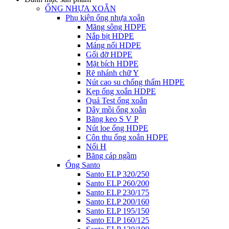
ỐNG NHỰA XOẮN
Phụ kiện ống nhựa xoắn
Măng sông HDPE
Nắp bịt HDPE
Máng nối HDPE
Gối đỡ HDPE
Mặt bích HDPE
Rẽ nhánh chữ Y
Nút cao su chống thấm HDPE
Kẹp ống xoắn HDPE
Quả Test ống xoắn
Dây mồi ống xoắn
Băng keo S V P
Nút loe ống HDPE
Côn thu ống xoắn HDPE
Nối H
Băng cáp ngầm
Ống Santo
Santo ELP 320/250
Santo ELP 260/200
Santo ELP 230/175
Santo ELP 200/160
Santo ELP 195/150
Santo ELP 160/125