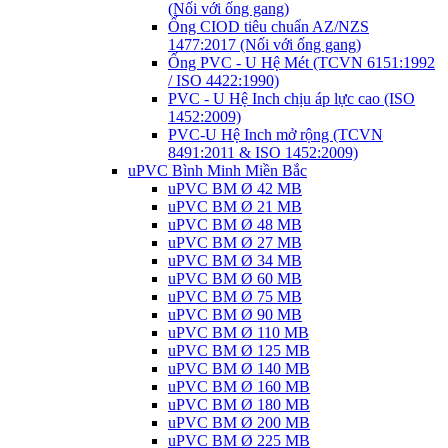
(Nối với ống gang)
Ống CIOD tiêu chuẩn AZ/NZS
1477:2017 (Nối với ống gang)
Ống PVC - U Hệ Mét (TCVN 6151:1992
/ ISO 4422:1990)
PVC - U Hệ Inch chịu áp lực cao (ISO
1452:2009)
PVC-U Hệ Inch mở rộng (TCVN
8491:2011 & ISO 1452:2009)
uPVC Bình Minh Miền Bắc
uPVC BM Ø 42 MB
uPVC BM Ø 21 MB
uPVC BM Ø 48 MB
uPVC BM Ø 27 MB
uPVC BM Ø 34 MB
uPVC BM Ø 60 MB
uPVC BM Ø 75 MB
uPVC BM Ø 90 MB
uPVC BM Ø 110 MB
uPVC BM Ø 125 MB
uPVC BM Ø 140 MB
uPVC BM Ø 160 MB
uPVC BM Ø 180 MB
uPVC BM Ø 200 MB
uPVC BM Ø 225 MB