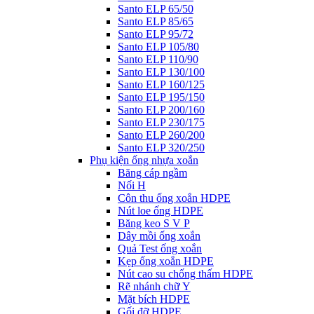
Santo ELP 65/50
Santo ELP 85/65
Santo ELP 95/72
Santo ELP 105/80
Santo ELP 110/90
Santo ELP 130/100
Santo ELP 160/125
Santo ELP 195/150
Santo ELP 200/160
Santo ELP 230/175
Santo ELP 260/200
Santo ELP 320/250
Phụ kiện ống nhựa xoắn
Băng cáp ngầm
Nối H
Côn thu ống xoắn HDPE
Nút loe ống HDPE
Băng keo S V P
Dây mồi ống xoắn
Quả Test ống xoắn
Kẹp ống xoắn HDPE
Nút cao su chống thấm HDPE
Rẽ nhánh chữ Y
Mặt bích HDPE
Gối đỡ HDPE