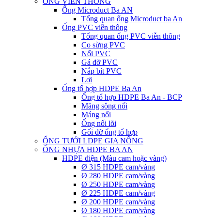
ỐNG VIỄN THÔNG
Ống Microduct Ba AN
Tổng quan ống Microduct ba An
Ống PVC viễn thông
Tổng quan ống PVC viễn thông
Co sừng PVC
Nối PVC
Gá đỡ PVC
Nắp bít PVC
Lơi
Ống tổ hợp HDPE Ba An
Ống tổ hợp HDPE Ba An - BCP
Măng sông nối
Máng nối
Ống nối lõi
Gối đỡ ống tổ hợp
ỐNG TƯỚI LDPE GIA NÔNG
ỐNG NHỰA HDPE BA AN
HDPE điện (Màu cam hoặc vàng)
Ø 315 HDPE cam/vàng
Ø 280 HDPE cam/vàng
Ø 250 HDPE cam/vàng
Ø 225 HDPE cam/vàng
Ø 200 HDPE cam/vàng
Ø 180 HDPE cam/vàng