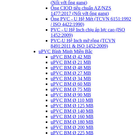
(Nối với ống gang)
Ống CIOD tiêu chuẩn AZ/NZS
1477:2017 (Nối với ống gang)
Ống PVC - U Hệ Mét (TCVN 6151:1992
/ ISO 4422:1990)
PVC - U Hệ Inch chịu áp lực cao (ISO
1452:2009)
PVC-U Hệ Inch mở rộng (TCVN
8491:2011 & ISO 1452:2009)
uPVC Bình Minh Miền Bắc
uPVC BM Ø 42 MB
uPVC BM Ø 21 MB
uPVC BM Ø 48 MB
uPVC BM Ø 27 MB
uPVC BM Ø 34 MB
uPVC BM Ø 60 MB
uPVC BM Ø 75 MB
uPVC BM Ø 90 MB
uPVC BM Ø 110 MB
uPVC BM Ø 125 MB
uPVC BM Ø 140 MB
uPVC BM Ø 160 MB
uPVC BM Ø 180 MB
uPVC BM Ø 200 MB
uPVC BM Ø 225 MB