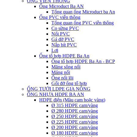
ỐNG VIỄN THÔNG
Ống Microduct Ba AN
Tổng quan ống Microduct ba An
Ống PVC viễn thông
Tổng quan ống PVC viễn thông
Co sừng PVC
Nối PVC
Gá đỡ PVC
Nắp bít PVC
Lơi
Ống tổ hợp HDPE Ba An
Ống tổ hợp HDPE Ba An - BCP
Măng sông nối
Máng nối
Ống nối lõi
Gối đỡ ống tổ hợp
ỐNG TƯỚI LDPE GIA NÔNG
ỐNG NHỰA HDPE BA AN
HDPE điện (Màu cam hoặc vàng)
Ø 315 HDPE cam/vàng
Ø 280 HDPE cam/vàng
Ø 250 HDPE cam/vàng
Ø 225 HDPE cam/vàng
Ø 200 HDPE cam/vàng
Ø 180 HDPE cam/vàng