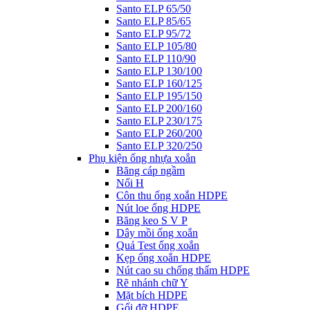
Santo ELP 65/50
Santo ELP 85/65
Santo ELP 95/72
Santo ELP 105/80
Santo ELP 110/90
Santo ELP 130/100
Santo ELP 160/125
Santo ELP 195/150
Santo ELP 200/160
Santo ELP 230/175
Santo ELP 260/200
Santo ELP 320/250
Phụ kiện ống nhựa xoắn
Băng cáp ngầm
Nối H
Côn thu ống xoắn HDPE
Nút loe ống HDPE
Băng keo S V P
Dây mồi ống xoắn
Quả Test ống xoắn
Kẹp ống xoắn HDPE
Nút cao su chống thấm HDPE
Rẽ nhánh chữ Y
Mặt bích HDPE
Gối đỡ HDPE