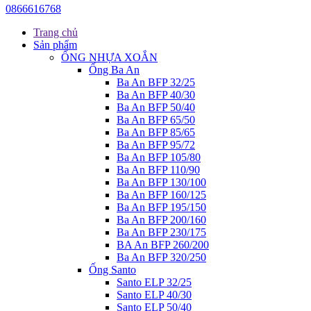
0866616768
Trang chủ
Sản phẩm
ỐNG NHỰA XOẮN
Ống Ba An
Ba An BFP 32/25
Ba An BFP 40/30
Ba An BFP 50/40
Ba An BFP 65/50
Ba An BFP 85/65
Ba An BFP 95/72
Ba An BFP 105/80
Ba An BFP 110/90
Ba An BFP 130/100
Ba An BFP 160/125
Ba An BFP 195/150
Ba An BFP 200/160
Ba An BFP 230/175
BA An BFP 260/200
Ba An BFP 320/250
Ống Santo
Santo ELP 32/25
Santo ELP 40/30
Santo ELP 50/40