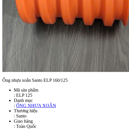
Ống nhựa xoắn Santo ELP 160/125
Mã sản phẩm
:
ELP 125
Danh mục
:
ỐNG NHỰA XOẮN
Thương hiệu
: Santo
Giao hàng
: Toàn Quốc