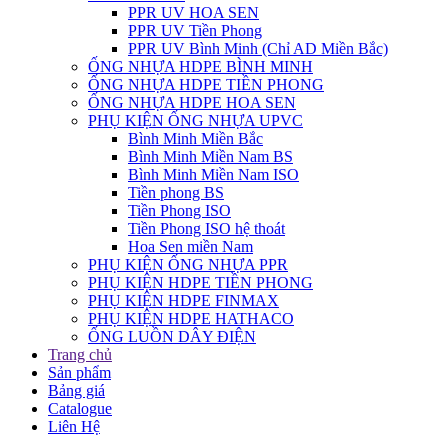
PPR UV HOA SEN
PPR UV Tiền Phong
PPR UV Bình Minh (Chỉ AD Miền Bắc)
ỐNG NHỰA HDPE BÌNH MINH
ỐNG NHỰA HDPE TIỀN PHONG
ỐNG NHỰA HDPE HOA SEN
PHỤ KIỆN ỐNG NHỰA UPVC
Bình Minh Miền Bắc
Bình Minh Miền Nam BS
Bình Minh Miền Nam ISO
Tiền phong BS
Tiền Phong ISO
Tiền Phong ISO hệ thoát
Hoa Sen miền Nam
PHỤ KIỆN ỐNG NHỰA PPR
PHỤ KIỆN HDPE TIỀN PHONG
PHỤ KIỆN HDPE FINMAX
PHỤ KIỆN HDPE HATHACO
ỐNG LUỒN DÂY ĐIỆN
Trang chủ
Sản phẩm
Bảng giá
Catalogue
Liên Hệ