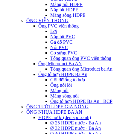
Máng nối HDPE
Nắp bịt HDPE
Măng sông HDPE
ỐNG VIỄN THÔNG
Ống PVC viễn thông
Lơi
Nắp bít PVC
Gá đỡ PVC
Nối PVC
Co sừng PVC
Tổng quan ống PVC viễn thông
Ống Microduct Ba AN
Tổng quan ống Microduct ba An
Ống tổ hợp HDPE Ba An
Gối đỡ ống tổ hợp
Ống nối lõi
Máng nối
Măng sông nối
Ống tổ hợp HDPE Ba An - BCP
ỐNG TƯỚI LDPE GIA NÔNG
ỐNG NHỰA HDPE BA AN
HDPE nước (đen sọc xanh)
Ø 25 HDPE nước - Ba An
Ø 32 HDPE nước - Ba An
Ø 40 HDPE nước - Ba An