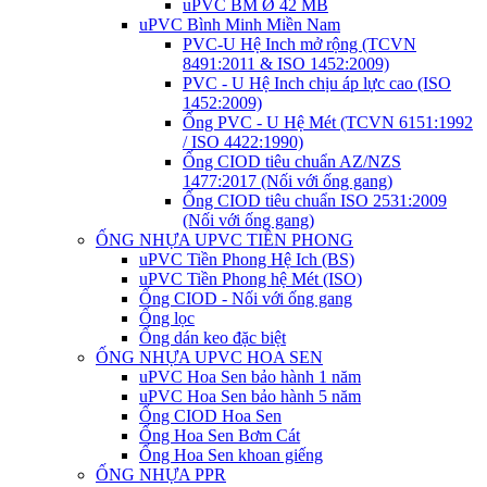
uPVC BM Ø 42 MB
uPVC Bình Minh Miền Nam
PVC-U Hệ Inch mở rộng (TCVN
8491:2011 & ISO 1452:2009)
PVC - U Hệ Inch chịu áp lực cao (ISO
1452:2009)
Ống PVC - U Hệ Mét (TCVN 6151:1992
/ ISO 4422:1990)
Ống CIOD tiêu chuẩn AZ/NZS
1477:2017 (Nối với ống gang)
Ống CIOD tiêu chuẩn ISO 2531:2009
(Nối với ống gang)
ỐNG NHỰA UPVC TIỀN PHONG
uPVC Tiền Phong Hệ Ich (BS)
uPVC Tiền Phong hệ Mét (ISO)
Ống CIOD - Nối với ống gang
Ống lọc
Ống dán keo đặc biệt
ỐNG NHỰA UPVC HOA SEN
uPVC Hoa Sen bảo hành 1 năm
uPVC Hoa Sen bảo hành 5 năm
Ống CIOD Hoa Sen
Ống Hoa Sen Bơm Cát
Ống Hoa Sen khoan giếng
ỐNG NHỰA PPR