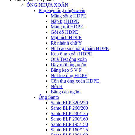
ỐNG NHỰA XOẮN
Phụ kiện ống nhựa xoắn
Măng sông HDPE
Nắp bịt HDPE
Máng nối HDPE
Gối đỡ HDPE
Mặt bích HDPE
Rẽ nhánh chữ Y
Nút cao su chống thấm HDPE
Kẹp ống xoắn HDPE
Quả Test ống xoắn
Dây mồi ống xoắn
Băng keo S V P
Nút loe ống HDPE
Côn thu ống xoắn HDPE
Nối H
Băng cáp ngầm
Ống Santo
Santo ELP 320/250
Santo ELP 260/200
Santo ELP 230/175
Santo ELP 200/160
Santo ELP 195/150
Santo ELP 160/125