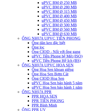
uPVC BM Ø 250 MB
uPVC BM Ø 280 MB
uPVC BM Ø 315 MB
uPVC BM Ø 400 MB
uPVC BM Ø 450 MB
uPVC BM Ø 500 MB
uPVC BM Ø 560 MB
uPVC BM Ø 630 MB
ỐNG NHỰA UPVC TIỀN PHONG
Ống dán keo đặc biệt
Ống lọc
Ống CIOD - Nối với ống gang
uPVC Tiền Phong hệ Mét (ISO)
uPVC Tiền Phong Hệ Ich (BS)
ỐNG NHỰA UPVC HOA SEN
Ống Hoa Sen khoan giếng
Ống Hoa Sen Bơm Cát
Ống CIOD Hoa Sen
uPVC Hoa Sen bảo hành 5 năm
uPVC Hoa Sen bảo hành 1 năm
ỐNG NHỰA PPR
PPR HOA SEN
PPR TIỀN PHONG
PPR Bình Minh
ỐNG PPR UV