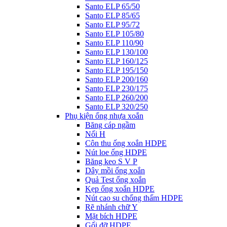
Santo ELP 65/50
Santo ELP 85/65
Santo ELP 95/72
Santo ELP 105/80
Santo ELP 110/90
Santo ELP 130/100
Santo ELP 160/125
Santo ELP 195/150
Santo ELP 200/160
Santo ELP 230/175
Santo ELP 260/200
Santo ELP 320/250
Phụ kiện ống nhựa xoắn
Băng cáp ngầm
Nối H
Côn thu ống xoắn HDPE
Nút loe ống HDPE
Băng keo S V P
Dây mồi ống xoắn
Quả Test ống xoắn
Kẹp ống xoắn HDPE
Nút cao su chống thấm HDPE
Rẽ nhánh chữ Y
Mặt bích HDPE
Gối đỡ HDPE