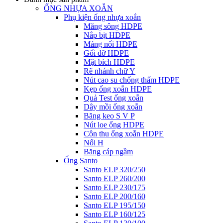
ỐNG NHỰA XOẮN
Phụ kiện ống nhựa xoắn
Măng sông HDPE
Nắp bịt HDPE
Máng nối HDPE
Gối đỡ HDPE
Mặt bích HDPE
Rẽ nhánh chữ Y
Nút cao su chống thấm HDPE
Kẹp ống xoắn HDPE
Quả Test ống xoắn
Dây mồi ống xoắn
Băng keo S V P
Nút loe ống HDPE
Côn thu ống xoắn HDPE
Nối H
Băng cáp ngầm
Ống Santo
Santo ELP 320/250
Santo ELP 260/200
Santo ELP 230/175
Santo ELP 200/160
Santo ELP 195/150
Santo ELP 160/125