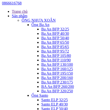
0866616768
Trang chủ
Sản phẩm
ỐNG NHỰA XOẮN
Ống Ba An
Ba An BFP 32/25
Ba An BFP 40/30
Ba An BFP 50/40
Ba An BFP 65/50
Ba An BFP 85/65
Ba An BFP 95/72
Ba An BFP 105/80
Ba An BFP 110/90
Ba An BFP 130/100
Ba An BFP 160/125
Ba An BFP 195/150
Ba An BFP 200/160
Ba An BFP 230/175
BA An BFP 260/200
Ba An BFP 320/250
Ống Santo
Santo ELP 32/25
Santo ELP 40/30
Santo ELP 50/40