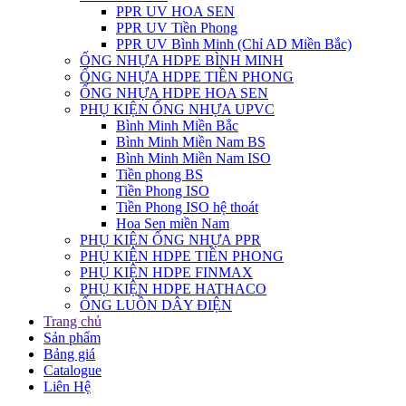
PPR UV HOA SEN
PPR UV Tiền Phong
PPR UV Bình Minh (Chỉ AD Miền Bắc)
ỐNG NHỰA HDPE BÌNH MINH
ỐNG NHỰA HDPE TIỀN PHONG
ỐNG NHỰA HDPE HOA SEN
PHỤ KIỆN ỐNG NHỰA UPVC
Bình Minh Miền Bắc
Bình Minh Miền Nam BS
Bình Minh Miền Nam ISO
Tiền phong BS
Tiền Phong ISO
Tiền Phong ISO hệ thoát
Hoa Sen miền Nam
PHỤ KIỆN ỐNG NHỰA PPR
PHỤ KIỆN HDPE TIỀN PHONG
PHỤ KIỆN HDPE FINMAX
PHỤ KIỆN HDPE HATHACO
ỐNG LUỒN DÂY ĐIỆN
Trang chủ
Sản phẩm
Bảng giá
Catalogue
Liên Hệ