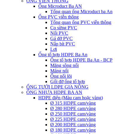
ỐNG VIỄN THÔNG
Ống Microduct Ba AN
Tổng quan ống Microduct ba An
Ống PVC viễn thông
Tổng quan ống PVC viễn thông
Co sừng PVC
Nối PVC
Gá đỡ PVC
Nắp bít PVC
Lơi
Ống tổ hợp HDPE Ba An
Ống tổ hợp HDPE Ba An - BCP
Măng sông nối
Máng nối
Ống nối lõi
Gối đỡ ống tổ hợp
ỐNG TƯỚI LDPE GIA NÔNG
ỐNG NHỰA HDPE BA AN
HDPE điện (Màu cam hoặc vàng)
Ø 315 HDPE cam/vàng
Ø 280 HDPE cam/vàng
Ø 250 HDPE cam/vàng
Ø 225 HDPE cam/vàng
Ø 200 HDPE cam/vàng
Ø 180 HDPE cam/vàng