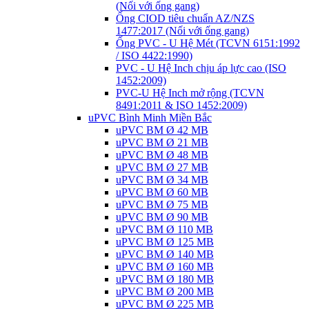
(Nối với ống gang)
Ống CIOD tiêu chuẩn AZ/NZS
1477:2017 (Nối với ống gang)
Ống PVC - U Hệ Mét (TCVN 6151:1992
/ ISO 4422:1990)
PVC - U Hệ Inch chịu áp lực cao (ISO
1452:2009)
PVC-U Hệ Inch mở rộng (TCVN
8491:2011 & ISO 1452:2009)
uPVC Bình Minh Miền Bắc
uPVC BM Ø 42 MB
uPVC BM Ø 21 MB
uPVC BM Ø 48 MB
uPVC BM Ø 27 MB
uPVC BM Ø 34 MB
uPVC BM Ø 60 MB
uPVC BM Ø 75 MB
uPVC BM Ø 90 MB
uPVC BM Ø 110 MB
uPVC BM Ø 125 MB
uPVC BM Ø 140 MB
uPVC BM Ø 160 MB
uPVC BM Ø 180 MB
uPVC BM Ø 200 MB
uPVC BM Ø 225 MB