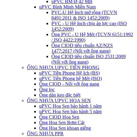
uPVC BM Ø 42 MB
uPVC Bình Minh Miền Nam
PVC-U Hệ Inch mở rộng (TCVN
8491:2011 & ISO 1452:2009)
PVC - U Hệ Inch chịu áp lực cao (ISO
1452:2009)
Ống PVC - U Hệ Mét (TCVN 6151:1992
/ ISO 4422:1990)
Ống CIOD tiêu chuẩn AZ/NZS
1477:2017 (Nối với ống gang)
Ống CIOD tiêu chuẩn ISO 2531:2009
(Nối với ống gang)
ỐNG NHỰA UPVC TIỀN PHONG
uPVC Tiền Phong Hệ Ich (BS)
uPVC Tiền Phong hệ Mét (ISO)
Ống CIOD - Nối với ống gang
Ống lọc
Ống dán keo đặc biệt
ỐNG NHỰA UPVC HOA SEN
uPVC Hoa Sen bảo hành 1 năm
uPVC Hoa Sen bảo hành 5 năm
Ống CIOD Hoa Sen
Ống Hoa Sen Bơm Cát
Ống Hoa Sen khoan giếng
ỐNG NHỰA PPR