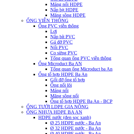
Máng nối HDPE
Nắp bịt HDPE
Măng sông HDPE
ỐNG VIỄN THÔNG
Ống PVC viễn thông
Lơi
Nắp bít PVC
Gá đỡ PVC
Nối PVC
Co sừng PVC
Tổng quan ống PVC viễn thông
Ống Microduct Ba AN
Tổng quan ống Microduct ba An
Ống tổ hợp HDPE Ba An
Gối đỡ ống tổ hợp
Ống nối lõi
Máng nối
Măng sông nối
Ống tổ hợp HDPE Ba An - BCP
ỐNG TƯỚI LDPE GIA NÔNG
ỐNG NHỰA HDPE BA AN
HDPE nước (đen sọc xanh)
Ø 25 HDPE nước - Ba An
Ø 32 HDPE nước - Ba An
Ø 40 HDPE nước - Ba An