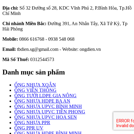
Địa chỉ:
Số 32 Đường số 28, KDC Vĩnh Phú 2, P.Bình Hòa, Tp.Hồ
Chí Minh
Chi nhánh Miền Bắc:
Đường 391, An Nhân Tây, Xã Tứ Kỳ, Tp
Hải Phòng
Mobile:
0866 616768 - 0938 548 068
Email:
tbdien.sg@gmail.com - Website: ongdien.vn
Mã Số Thuế:
0312544573
Danh mục sản phẩm
ỐNG NHỰA XOẮN
ỐNG VIỄN THÔNG
ỐNG TƯỚI LDPE GIA NÔNG
ỐNG NHỰA HDPE BA AN
ỐNG NHỰA UPVC BÌNH MINH
ỐNG NHỰA UPVC TIỀN PHONG
ỐNG NHỰA UPVC HOA SEN
ỐNG NHỰA PPR
ỐNG PPR UV
ỐNG NHỰA HDPE BÌNH MINH