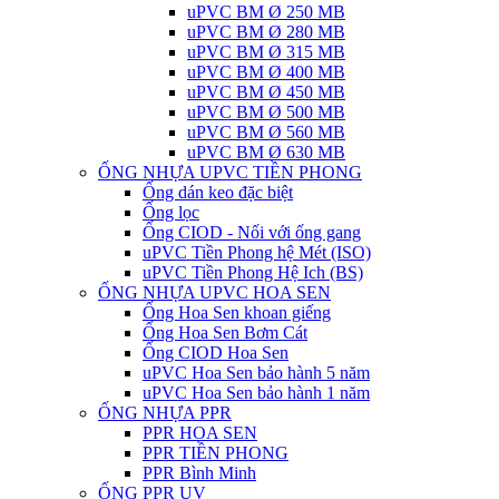
uPVC BM Ø 250 MB
uPVC BM Ø 280 MB
uPVC BM Ø 315 MB
uPVC BM Ø 400 MB
uPVC BM Ø 450 MB
uPVC BM Ø 500 MB
uPVC BM Ø 560 MB
uPVC BM Ø 630 MB
ỐNG NHỰA UPVC TIỀN PHONG
Ống dán keo đặc biệt
Ống lọc
Ống CIOD - Nối với ống gang
uPVC Tiền Phong hệ Mét (ISO)
uPVC Tiền Phong Hệ Ich (BS)
ỐNG NHỰA UPVC HOA SEN
Ống Hoa Sen khoan giếng
Ống Hoa Sen Bơm Cát
Ống CIOD Hoa Sen
uPVC Hoa Sen bảo hành 5 năm
uPVC Hoa Sen bảo hành 1 năm
ỐNG NHỰA PPR
PPR HOA SEN
PPR TIỀN PHONG
PPR Bình Minh
ỐNG PPR UV