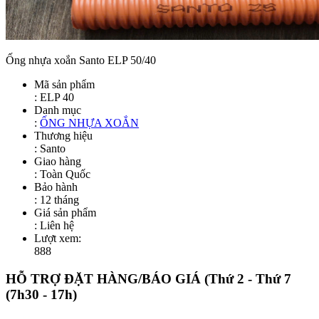
Ống nhựa xoắn Santo ELP 50/40
Mã sản phẩm
:
ELP 40
Danh mục
:
ỐNG NHỰA XOẮN
Thương hiệu
: Santo
Giao hàng
: Toàn Quốc
Bảo hành
: 12 tháng
Giá sản phẩm
:
Liên hệ
Lượt xem:
888
HỖ TRỢ ĐẶT HÀNG/BÁO GIÁ
(Thứ 2 - Thứ 7
(7h30 - 17h)